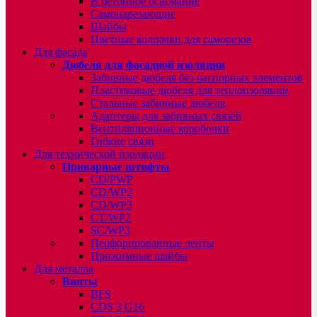
В бетонное основание
Самонарезающие
Шайбы
Цветные колпачки для саморезов
Для фасада
Дюбеля для фасадной изоляции
Забивные дюбеля без распорных элементов
Пластиковые дюбеля для теплоизоляции
Стальные забивные дюбеля
Адаптеры для забивных связей
Вентиляционные коробочки
Гибкие связи
Для технической изоляции
Приварные штифты
CD/PWP
CD/WP2
CD/WP3
CT/WP2
SC/WP3
Перфорированные ленты
Прижимные шайбы
Для металла
Винты
BFS
CDS 3 G16