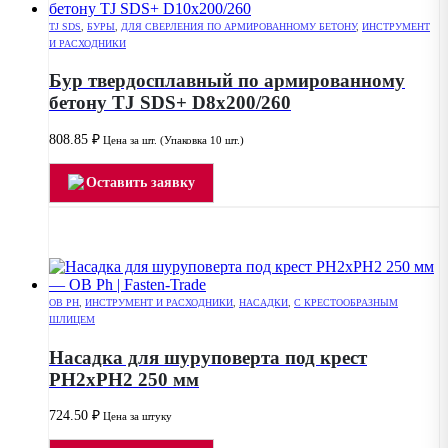
TJ SDS
,
БУРЫ
,
ДЛЯ СВЕРЛЕНИЯ ПО АРМИРОВАННОМУ БЕТОНУ
,
ИНСТРУМЕНТ
И РАСХОДНИКИ
Бур твердосплавный по армированному
бетону TJ SDS+ D8x200/260
808.85
₽
Цена за шт. (Упаковка 10 шт.)
Оставить заявку
OB PH
,
ИНСТРУМЕНТ И РАСХОДНИКИ
,
НАСАДКИ
,
С КРЕСТООБРАЗНЫМ
ШЛИЦЕМ
Насадка для шуруповерта под крест
РН2хPH2 250 мм
724.50
₽
Цена за штуку