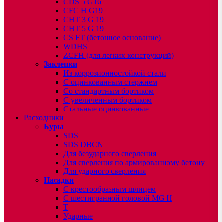
CDS 5 G16
CFC H G19
CHT 3 G 19
CHT 5 G 19
CS FT (бетонное основание)
WDHS
ZCFH (для легких конструкций)
Заклепки
Из коррозионностойкой стали
С оцинкованным стержнем
Со стандартным бортиком
С увеличенным бортиком
Стальные оцинкованные
Расходники
Буры
SDS
SDS DBCN
Для безударного сверления
Для сверления по армированному бетону
Для ударного сверления
Насадки
С крестообразным шлицем
С шестигранной головой MG H
T
Ударные