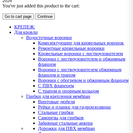
2026
You've just added this product to the cart:
Go to cart page
Continue
КРЕПЕЖ:
Для кровли
Водосточные воронки
Комплектующие для кровельных воронок
Ремонтные кровельные воронки
Кровельные воронки с листвоуловителем
Воронки с листвоуловителем и обжимным
фланцем
Воронки с листвоуловителем обжимным
фланцем и трапом
Воронки с обогревом и обжимным фланцем
С ПВХ фланецем
С трапом и опорным кольцом
Грибки для крепления мембран
Винтовые дюбеля
Рейки и планки для гидроизоляции
Стальные грибки
Саморезы для грибков
Забивные стальные анкера
Дорожки для ПВХ мембран