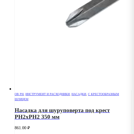
OB PH
,
ИНСТРУМЕНТ И РАСХОДНИКИ
,
НАСАДКИ
,
С КРЕСТООБРАЗНЫМ
ШЛИЦЕМ
Насадка для шуруповерта под крест
РН2хPH2 350 мм
861.00
₽