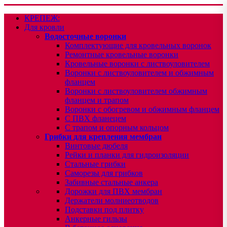
КРЕПЕЖ:
Для кровли
Водосточные воронки
Комплектующие для кровельных воронок
Ремонтные кровельные воронки
Кровельные воронки с листвоуловителем
Воронки с листвоуловителем и обжимным
фланцем
Воронки с листвоуловителем обжимным
фланцем и трапом
Воронки с обогревом и обжимным фланцем
С ПВХ фланецем
С трапом и опорным кольцом
Грибки для крепления мембран
Винтовые дюбеля
Рейки и планки для гидроизоляции
Стальные грибки
Саморезы для грибков
Забивные стальные анкера
Дорожки для ПВХ мембран
Держатели молниеотводов
Подставки под плитку
Анкерные гильзы