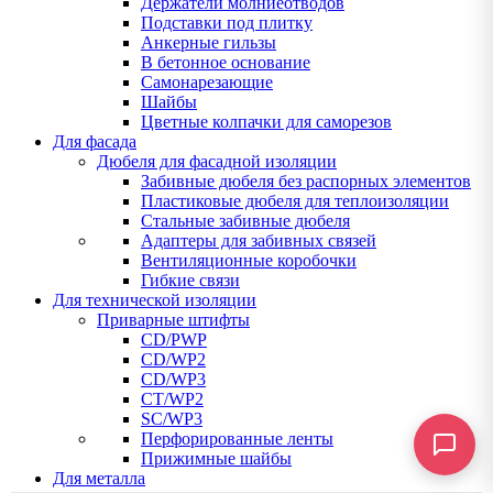
Держатели молниеотводов
Подставки под плитку
Анкерные гильзы
В бетонное основание
Самонарезающие
Шайбы
Цветные колпачки для саморезов
Для фасада
Дюбеля для фасадной изоляции
Забивные дюбеля без распорных элементов
Пластиковые дюбеля для теплоизоляции
Стальные забивные дюбеля
Адаптеры для забивных связей
Вентиляционные коробочки
Гибкие связи
Для технической изоляции
Приварные штифты
CD/PWP
CD/WP2
CD/WP3
CT/WP2
SC/WP3
Перфорированные ленты
Прижимные шайбы
Для металла