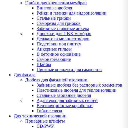
Грибки для крепления мембран
Винтовые дюбеля
Рейки и планки для гидроизоляции
Стальные грибки
Саморезы для грибков
Забивные стальные анкера
Дорожки для ПВХ мембран
Держатели молниеотводов
Подставки под плитку
Анкерные гильзы
В бетонное основание
Самонарезающие
Шайбы
Цветные колпачки для саморезов
Для фасада
Дюбеля для фасадной изоляции
Забивные дюбеля без распорных элементов
Пластиковые дюбеля для теплоизоляции
Стальные забивные дюбеля
Адаптеры для забивных связей
Вентиляционные коробочки
Гибкие связи
Для технической изоляции
Приварные штифты
CD/PWP