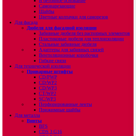
В бетонное основание
Самонарезающие
Шайбы
Цветные колпачки для саморезов
Для фасада
Дюбеля для фасадной изоляции
Забивные дюбеля без распорных элементов
Пластиковые дюбеля для теплоизоляции
Стальные забивные дюбеля
Адаптеры для забивных связей
Вентиляционные коробочки
Гибкие связи
Для технической изоляции
Приварные штифты
CD/PWP
CD/WP2
CD/WP3
CT/WP2
SC/WP3
Перфорированные ленты
Прижимные шайбы
Для металла
Винты
BFS
CDS 3 G16