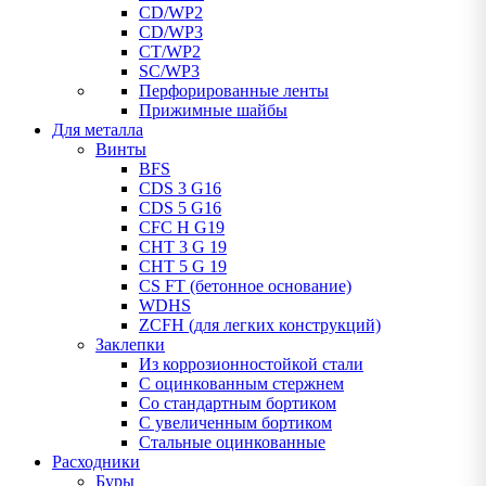
CD/WP2
CD/WP3
CT/WP2
SC/WP3
Перфорированные ленты
Прижимные шайбы
Для металла
Винты
BFS
CDS 3 G16
CDS 5 G16
CFC H G19
CHT 3 G 19
CHT 5 G 19
CS FT (бетонное основание)
WDHS
ZCFH (для легких конструкций)
Заклепки
Из коррозионностойкой стали
С оцинкованным стержнем
Со стандартным бортиком
С увеличенным бортиком
Стальные оцинкованные
Расходники
Буры