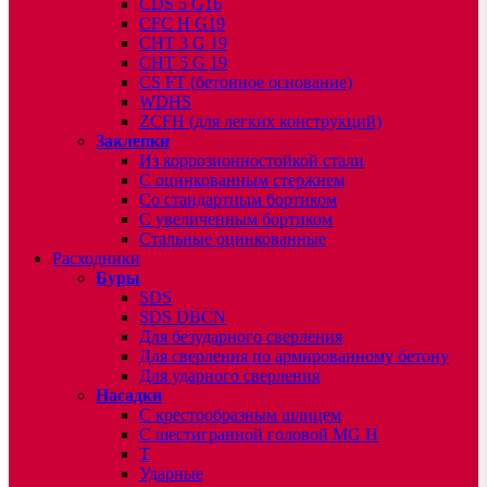
CDS 5 G16
CFC H G19
CHT 3 G 19
CHT 5 G 19
CS FT (бетонное основание)
WDHS
ZCFH (для легких конструкций)
Заклепки
Из коррозионностойкой стали
С оцинкованным стержнем
Со стандартным бортиком
С увеличенным бортиком
Стальные оцинкованные
Расходники
Буры
SDS
SDS DBCN
Для безударного сверления
Для сверления по армированному бетону
Для ударного сверления
Насадки
С крестообразным шлицем
С шестигранной головой MG H
T
Ударные