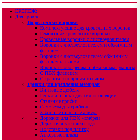
КРЕПЕЖ:
Для кровли
Водосточные воронки
Комплектующие для кровельных воронок
Ремонтные кровельные воронки
Кровельные воронки с листвоуловителем
Воронки с листвоуловителем и обжимным
фланцем
Воронки с листвоуловителем обжимным
фланцем и трапом
Воронки с обогревом и обжимным фланцем
С ПВХ фланецем
С трапом и опорным кольцом
Грибки для крепления мембран
Винтовые дюбеля
Рейки и планки для гидроизоляции
Стальные грибки
Саморезы для грибков
Забивные стальные анкера
Дорожки для ПВХ мембран
Держатели молниеотводов
Подставки под плитку
Анкерные гильзы