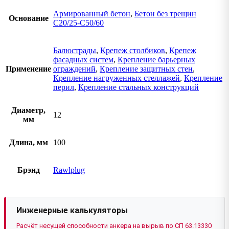
Армированный бетон
,
Бетон без трещин
Основание
C20/25-C50/60
Балюстрады
,
Крепеж столбиков
,
Крепеж
фасадных систем
,
Крепление барьерных
Применение
ограждений
,
Крепление защитных стен
,
Крепление нагруженных стеллажей
,
Крепление
перил
,
Крепление стальных конструкций
Диаметр,
12
мм
Длина, мм
100
Брэнд
Rawlplug
Инженерные калькуляторы
Расчёт несущей способности анкера на вырыв по СП 63.13330