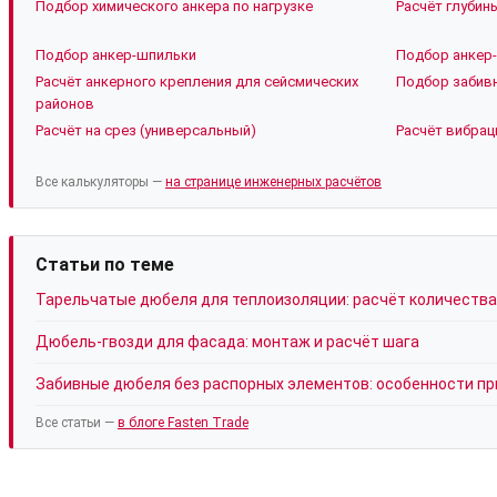
Подбор химического анкера по нагрузке
Расчёт глубин
Подбор анкер-шпильки
Подбор анкер-
Расчёт анкерного крепления для сейсмических
Подбор забивн
районов
Расчёт на срез (универсальный)
Расчёт вибрац
Все калькуляторы —
на странице инженерных расчётов
Статьи по теме
Тарельчатые дюбеля для теплоизоляции: расчёт количества
Дюбель-гвозди для фасада: монтаж и расчёт шага
Забивные дюбеля без распорных элементов: особенности п
Все статьи —
в блоге Fasten Trade