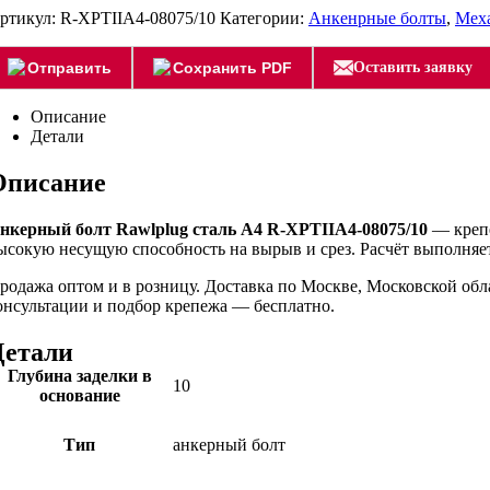
ртикул:
R-XPTIIA4-08075/10
Категории:
Анкенрные болты
,
Меха
Отправить
Сохранить PDF
Оставить заявку
Описание
Детали
Описание
нкерный болт Rawlplug сталь А4 R-XPTIIA4-08075/10
— крепё
ысокую несущую способность на вырыв и срез. Расчёт выполняет
родажа оптом и в розницу. Доставка по Москве, Московской об
онсультации и подбор крепежа — бесплатно.
Детали
Глубина заделки в
10
основание
Тип
анкерный болт