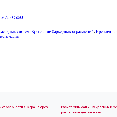
C20/25-C50/60
фасадных систем
,
Крепление барьерных ограждений
,
Крепление 
онструкций
й способности анкера на срез
Расчёт минимальных краевых и м
расстояний для анкеров