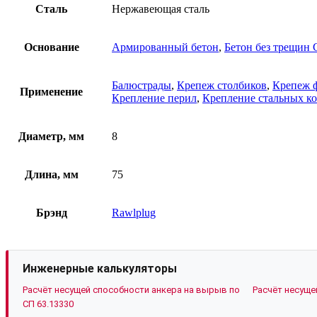
Сталь
Нержавеющая сталь
Основание
Армированный бетон
,
Бетон без трещин 
Балюстрады
,
Крепеж столбиков
,
Крепеж 
Применение
Крепление перил
,
Крепление стальных к
Диаметр, мм
8
Длина, мм
75
Брэнд
Rawlplug
Инженерные калькуляторы
Расчёт несущей способности анкера на вырыв по
Расчёт несуще
СП 63.13330