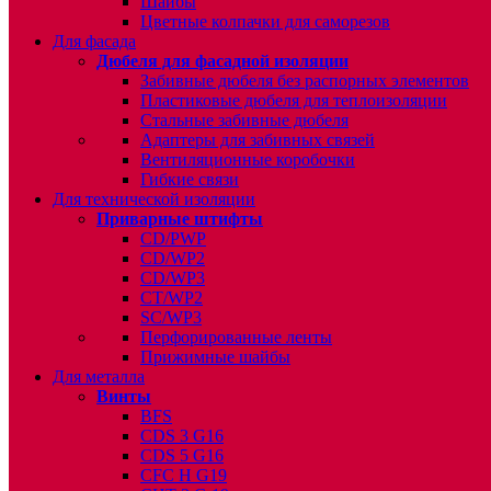
Шайбы
Цветные колпачки для саморезов
Для фасада
Дюбеля для фасадной изоляции
Забивные дюбеля без распорных элементов
Пластиковые дюбеля для теплоизоляции
Стальные забивные дюбеля
Адаптеры для забивных связей
Вентиляционные коробочки
Гибкие связи
Для технической изоляции
Приварные штифты
CD/PWP
CD/WP2
CD/WP3
CT/WP2
SC/WP3
Перфорированные ленты
Прижимные шайбы
Для металла
Винты
BFS
CDS 3 G16
CDS 5 G16
CFC H G19