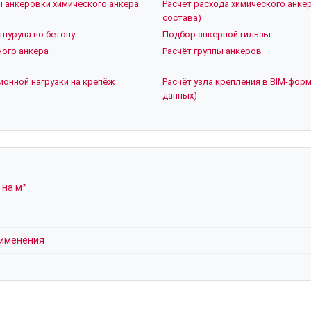
ы анкеровки химического анкера
Расчёт расхода химического анкер
состава)
шурупа по бетону
Подбор анкерной гильзы
ого анкера
Расчёт группы анкеров
ионной нагрузки на крепёж
Расчёт узла крепления в BIM-форм
данных)
 на м²
рименения