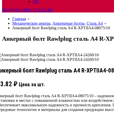
МС
INFO@FASTEN-TRADE.RU
Главная
Механические анкера
,
Анкенрные болты
,
Сталь А4
Анкерный болт Rawlplug сталь А4 R-XPTIIA4-08075/10
Анкерный болт Rawlplug сталь А4 R-XP
нкерный болт Rawlplug сталь А4 R-XPTIIA4-0
83.82
₽
Цена за шт.
нкерный болт Rawlplug сталь А4 R-XPTIIA4-08075/10 – надежное
становки в местах с повышенной влажностью или воздействием а
беспечивает максимальную надежность и прочность крепления. П
ередовые технологии и материалы для создания продукции высо