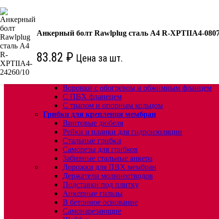
КРЕПЕЖ:
Для кровли
Анкерный болт Rawlplug сталь А4 R-XPTIIA4-0807
Водосточные воронки
Комплектующие для кровельных воронок
Ремонтные кровельные воронки
83.82
₽
Цена за шт.
Кровельные воронки с листвоуловителем
Воронки с листвоуловителем и обжимным фл
Воронки с листвоуловителем обжимным флан
Воронки с обогревом и обжимным фланцем
С ПВХ фланецем
С трапом и опорным кольцом
Грибки для крепления мембран
Винтовые дюбеля
Рейки и планки для гидроизоляции
Стальные грибки
Саморезы для грибков
Забивные стальные анкера
Дорожки для ПВХ мембран
Держатели молниеотводов
Подставки под плитку
Анкерные гильзы
В бетонное основание
Самонарезающие