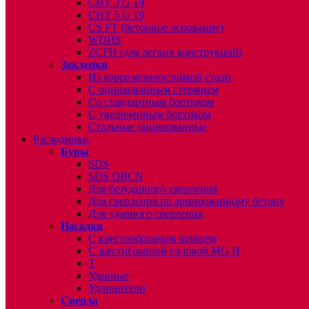
CHT 3 G 19
CHT 5 G 19
CS FT (бетонное основание)
WDHS
ZCFH (для легких конструкций)
Заклепки
Из коррозионностойкой стали
С оцинкованным стержнем
Со стандартным бортиком
С увеличенным бортиком
Стальные оцинкованные
Расходники
Буры
SDS
SDS DBCN
Для безударного сверления
Для сверления по армированному бетону
Для ударного сверления
Насадки
С крестообразным шлицем
С шестигранной головой MG H
T
Ударные
Удлинители
Сверла