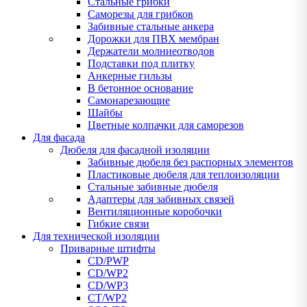
Стальные грибки
Саморезы для грибков
Забивные стальные анкера
Дорожки для ПВХ мембран
Держатели молниеотводов
Подставки под плитку
Анкерные гильзы
В бетонное основание
Самонарезающие
Шайбы
Цветные колпачки для саморезов
Для фасада
Дюбеля для фасадной изоляции
Забивные дюбеля без распорных элементов
Пластиковые дюбеля для теплоизоляции
Стальные забивные дюбеля
Адаптеры для забивных связей
Вентиляционные коробочки
Гибкие связи
Для технической изоляции
Приварные штифты
CD/PWP
CD/WP2
CD/WP3
CT/WP2