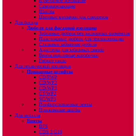
В бетонное основание
Самонарезающие
Шайбы
Цветные колпачки для саморезов
Для фасада
Дюбеля для фасадной изоляции
Забивные дюбеля без распорных элементов
Пластиковые дюбеля для теплоизоляции
Стальные забивные дюбеля
Адаптеры для забивных связей
Вентиляционные коробочки
Гибкие связи
Для технической изоляции
Приварные штифты
CD/PWP
CD/WP2
CD/WP3
CT/WP2
SC/WP3
Перфорированные ленты
Прижимные шайбы
Для металла
Винты
BFS
CDS 3 G16