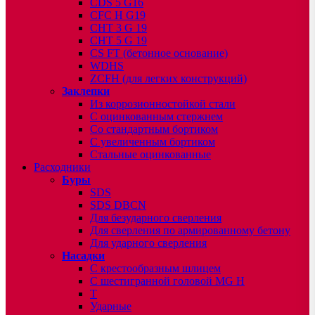
CDS 5 G16
CFC H G19
CHT 3 G 19
CHT 5 G 19
CS FT (бетонное основание)
WDHS
ZCFH (для легких конструкций)
Заклепки
Из коррозионностойкой стали
С оцинкованным стержнем
Со стандартным бортиком
С увеличенным бортиком
Стальные оцинкованные
Расходники
Буры
SDS
SDS DBCN
Для безударного сверления
Для сверления по армированному бетону
Для ударного сверления
Насадки
С крестообразным шлицем
С шестигранной головой MG H
T
Ударные