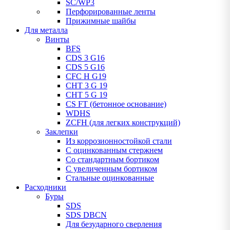
SC/WP3
Перфорированные ленты
Прижимные шайбы
Для металла
Винты
BFS
CDS 3 G16
CDS 5 G16
CFC H G19
CHT 3 G 19
CHT 5 G 19
CS FT (бетонное основание)
WDHS
ZCFH (для легких конструкций)
Заклепки
Из коррозионностойкой стали
С оцинкованным стержнем
Со стандартным бортиком
С увеличенным бортиком
Стальные оцинкованные
Расходники
Буры
SDS
SDS DBCN
Для безударного сверления