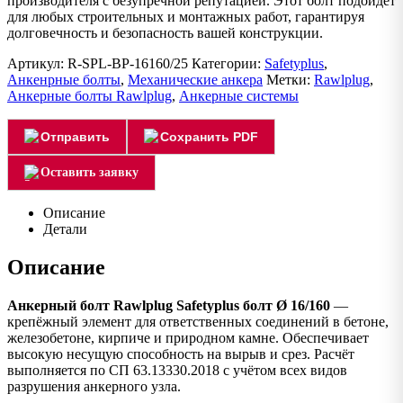
производителя с безупречной репутацией. Этот болт подойдет
для любых строительных и монтажных работ, гарантируя
долговечность и безопасность вашей конструкции.
Артикул:
R-SPL-BP-16160/25
Категории:
Safetyplus
,
Анкенрные болты
,
Механические анкера
Метки:
Rawlplug
,
Анкерные болты Rawlplug
,
Анкерные системы
Отправить
Сохранить PDF
Оставить заявку
Описание
Детали
Описание
Анкерный болт Rawlplug Safetyplus болт Ø 16/160
—
крепёжный элемент для ответственных соединений в бетоне,
железобетоне, кирпиче и природном камне. Обеспечивает
высокую несущую способность на вырыв и срез. Расчёт
выполняется по СП 63.13330.2018 с учётом всех видов
разрушения анкерного узла.