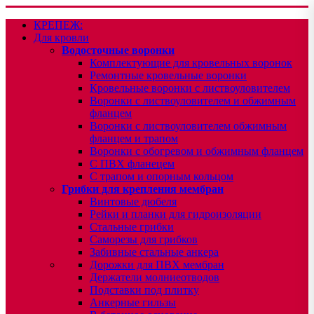
КРЕПЕЖ:
Для кровли
Водосточные воронки
Комплектующие для кровельных воронок
Ремонтные кровельные воронки
Кровельные воронки с листвоуловителем
Воронки с листвоуловителем и обжимным
фланцем
Воронки с листвоуловителем обжимным
фланцем и трапом
Воронки с обогревом и обжимным фланцем
С ПВХ фланецем
С трапом и опорным кольцом
Грибки для крепления мембран
Винтовые дюбеля
Рейки и планки для гидроизоляции
Стальные грибки
Саморезы для грибков
Забивные стальные анкера
Дорожки для ПВХ мембран
Держатели молниеотводов
Подставки под плитку
Анкерные гильзы