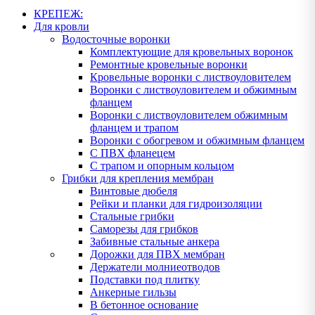
КРЕПЕЖ:
Для кровли
Водосточные воронки
Комплектующие для кровельных воронок
Ремонтные кровельные воронки
Кровельные воронки с листвоуловителем
Воронки с листвоуловителем и обжимным
фланцем
Воронки с листвоуловителем обжимным
фланцем и трапом
Воронки с обогревом и обжимным фланцем
С ПВХ фланецем
С трапом и опорным кольцом
Грибки для крепления мембран
Винтовые дюбеля
Рейки и планки для гидроизоляции
Стальные грибки
Саморезы для грибков
Забивные стальные анкера
Дорожки для ПВХ мембран
Держатели молниеотводов
Подставки под плитку
Анкерные гильзы
В бетонное основание