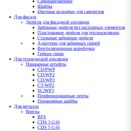
Самонарезающие
Шайбы
Цветные колпачки для саморезов
Для фасада
Дюбеля для фасадной изоляции
Забивные дюбеля без распорных элементов
Пластиковые дюбеля для теплоизоляции
Стальные забивные дюбеля
Адаптеры для забивных связей
Вентиляционные коробочки
Гибкие связи
Для технической изоляции
Приварные штифты
CD/PWP
CD/WP2
CD/WP3
CT/WP2
SC/WP3
Перфорированные ленты
Прижимные шайбы
Для металла
Винты
BFS
CDS 3 G16
CDS 5 G16