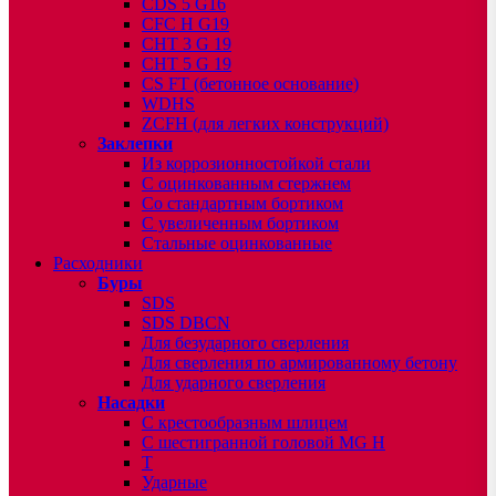
CDS 5 G16
CFC H G19
CHT 3 G 19
CHT 5 G 19
CS FT (бетонное основание)
WDHS
ZCFH (для легких конструкций)
Заклепки
Из коррозионностойкой стали
С оцинкованным стержнем
Со стандартным бортиком
С увеличенным бортиком
Стальные оцинкованные
Расходники
Буры
SDS
SDS DBCN
Для безударного сверления
Для сверления по армированному бетону
Для ударного сверления
Насадки
С крестообразным шлицем
С шестигранной головой MG H
T
Ударные