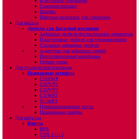
В бетонное основание
Самонарезающие
Шайбы
Цветные колпачки для саморезов
Для фасада
Дюбеля для фасадной изоляции
Забивные дюбеля без распорных элементов
Пластиковые дюбеля для теплоизоляции
Стальные забивные дюбеля
Адаптеры для забивных связей
Вентиляционные коробочки
Гибкие связи
Для технической изоляции
Приварные штифты
CD/PWP
CD/WP2
CD/WP3
CT/WP2
SC/WP3
Перфорированные ленты
Прижимные шайбы
Для металла
Винты
BFS
CDS 3 G16