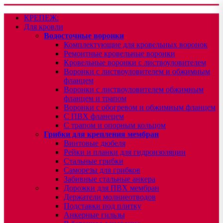
КРЕПЕЖ:
Для кровли
Водосточные воронки
Комплектующие для кровельных воронок
Ремонтные кровельные воронки
Кровельные воронки с листвоуловителем
Воронки с листвоуловителем и обжимным
фланцем
Воронки с листвоуловителем обжимным
фланцем и трапом
Воронки с обогревом и обжимным фланцем
С ПВХ фланецем
С трапом и опорным кольцом
Грибки для крепления мембран
Винтовые дюбеля
Рейки и планки для гидроизоляции
Стальные грибки
Саморезы для грибков
Забивные стальные анкера
Дорожки для ПВХ мембран
Держатели молниеотводов
Подставки под плитку
Анкерные гильзы