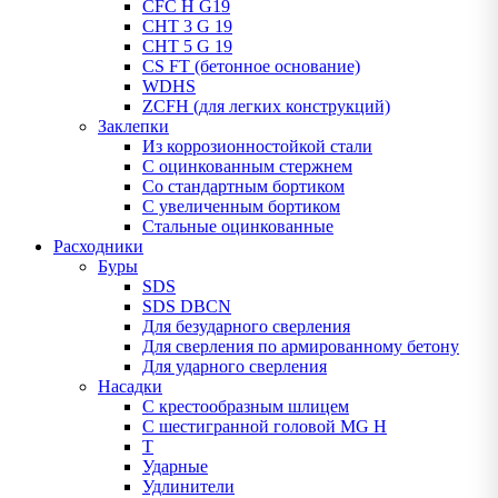
CFC H G19
CHT 3 G 19
CHT 5 G 19
CS FT (бетонное основание)
WDHS
ZCFH (для легких конструкций)
Заклепки
Из коррозионностойкой стали
С оцинкованным стержнем
Со стандартным бортиком
С увеличенным бортиком
Стальные оцинкованные
Расходники
Буры
SDS
SDS DBCN
Для безударного сверления
Для сверления по армированному бетону
Для ударного сверления
Насадки
С крестообразным шлицем
С шестигранной головой MG H
T
Ударные
Удлинители