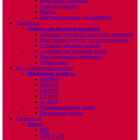
В бетонное основание
Самонарезающие
Шайбы
Цветные колпачки для саморезов
Для фасада
Дюбеля для фасадной изоляции
Забивные дюбеля без распорных элементов
Пластиковые дюбеля для теплоизоляции
Стальные забивные дюбеля
Адаптеры для забивных связей
Вентиляционные коробочки
Гибкие связи
Для технической изоляции
Приварные штифты
CD/PWP
CD/WP2
CD/WP3
CT/WP2
SC/WP3
Перфорированные ленты
Прижимные шайбы
Для металла
Винты
BFS
CDS 3 G16