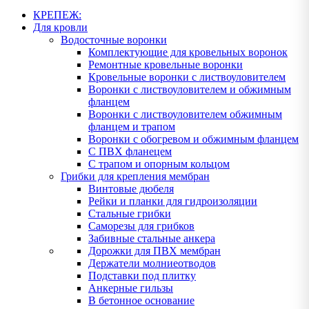
КРЕПЕЖ:
Для кровли
Водосточные воронки
Комплектующие для кровельных воронок
Ремонтные кровельные воронки
Кровельные воронки с листвоуловителем
Воронки с листвоуловителем и обжимным
фланцем
Воронки с листвоуловителем обжимным
фланцем и трапом
Воронки с обогревом и обжимным фланцем
С ПВХ фланецем
С трапом и опорным кольцом
Грибки для крепления мембран
Винтовые дюбеля
Рейки и планки для гидроизоляции
Стальные грибки
Саморезы для грибков
Забивные стальные анкера
Дорожки для ПВХ мембран
Держатели молниеотводов
Подставки под плитку
Анкерные гильзы
В бетонное основание