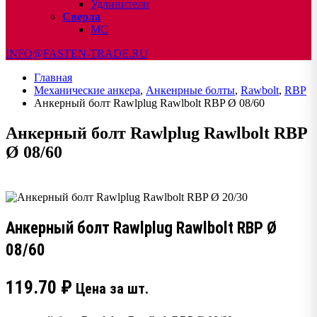
Удлинители
Сверла
МС
INFO@FASTEN-TRADE.RU
Главная
Механические анкера
,
Анкенрные болты
,
Rawbolt
,
RBP
Анкерный болт Rawlplug Rawlbolt RBP Ø 08/60
Анкерный болт Rawlplug Rawlbolt RBP
Ø 08/60
Анкерный болт Rawlplug Rawlbolt RBP Ø
08/60
119.70
₽
Цена за шт.