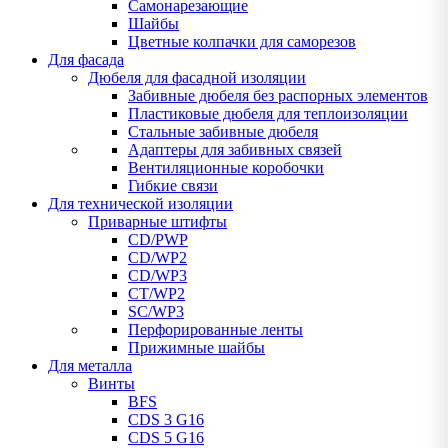
Самонарезающие
Шайбы
Цветные колпачки для саморезов
Для фасада
Дюбеля для фасадной изоляции
Забивные дюбеля без распорных элементов
Пластиковые дюбеля для теплоизоляции
Стальные забивные дюбеля
Адаптеры для забивных связей
Вентиляционные коробочки
Гибкие связи
Для технической изоляции
Приварные штифты
CD/PWP
CD/WP2
CD/WP3
CT/WP2
SC/WP3
Перфорированные ленты
Прижимные шайбы
Для металла
Винты
BFS
CDS 3 G16
CDS 5 G16