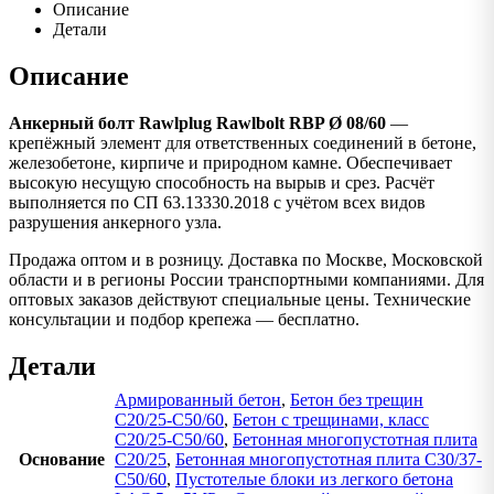
Описание
Детали
Описание
Анкерный болт Rawlplug Rawlbolt RBP Ø 08/60
—
крепёжный элемент для ответственных соединений в бетоне,
железобетоне, кирпиче и природном камне. Обеспечивает
высокую несущую способность на вырыв и срез. Расчёт
выполняется по СП 63.13330.2018 с учётом всех видов
разрушения анкерного узла.
Продажа оптом и в розницу. Доставка по Москве, Московской
области и в регионы России транспортными компаниями. Для
оптовых заказов действуют специальные цены. Технические
консультации и подбор крепежа — бесплатно.
Детали
Армированный бетон
,
Бетон без трещин
C20/25-C50/60
,
Бетон с трещинами, класс
C20/25-C50/60
,
Бетонная многопустотная плита
Основание
C20/25
,
Бетонная многопустотная плита C30/37-
C50/60
,
Пустотелые блоки из легкого бетона