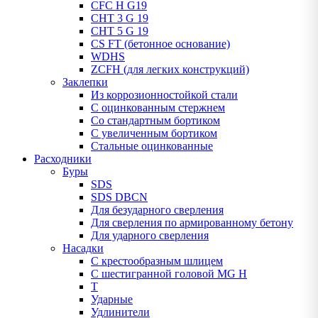
CFC H G19
CHT 3 G 19
CHT 5 G 19
CS FT (бетонное основание)
WDHS
ZCFH (для легких конструкций)
Заклепки
Из коррозионностойкой стали
С оцинкованным стержнем
Со стандартным бортиком
С увеличенным бортиком
Стальные оцинкованные
Расходники
Буры
SDS
SDS DBCN
Для безударного сверления
Для сверления по армированному бетону
Для ударного сверления
Насадки
С крестообразным шлицем
С шестигранной головой MG H
T
Ударные
Удлинители