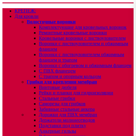
КРЕПЕЖ:
Для кровли
Водосточные воронки
Комплектующие для кровельных воронок
Ремонтные кровельные воронки
Кровельные воронки с листвоуловителем
Воронки с листвоуловителем и обжимным
фланцем
Воронки с листвоуловителем обжимным
фланцем и трапом
Воронки с обогревом и обжимным фланцем
С ПВХ фланецем
С трапом и опорным кольцом
Грибки для крепления мембран
Винтовые дюбеля
Рейки и планки для гидроизоляции
Стальные грибки
Саморезы для грибков
Забивные стальные анкера
Дорожки для ПВХ мембран
Держатели молниеотводов
Подставки под плитку
Анкерные гильзы