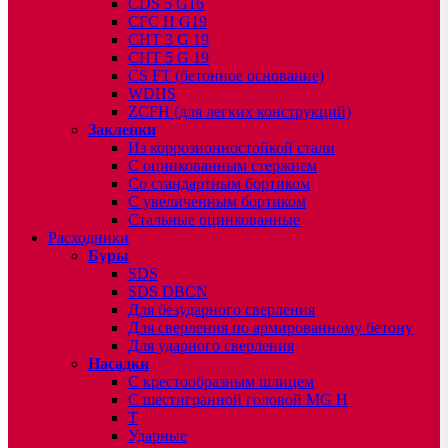
CDS 5 G16
CFC H G19
CHT 3 G 19
CHT 5 G 19
CS FT (бетонное основание)
WDHS
ZCFH (для легких конструкций)
Заклепки
Из коррозионностойкой стали
С оцинкованным стержнем
Со стандартным бортиком
С увеличенным бортиком
Стальные оцинкованные
Расходники
Буры
SDS
SDS DBCN
Для безударного сверления
Для сверления по армированному бетону
Для ударного сверления
Насадки
С крестообразным шлицем
С шестигранной головой MG H
T
Ударные