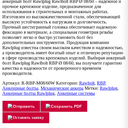
анкерный болт Rawlplug Rawlbolt RBP Ø 08/60 – надежное и
прочное крепежное изделие, предназначенное для
использования в строительных и монтажных работах.
Изготовлен из высококачественной стали, обеспечивающей
высокую устойчивость к нагрузкам и долговечность.
Прочный шестигранный головка обеспечивает надежную
фиксацию в материале, а специальная геометрия резьбы
позволяет легко и быстро установить болт без
дополнительных инструментов. Продукция компании
Rawlplug известна своим высоким качеством и надежностью,
а производитель имеет богатый опыт и отличную репутацию
в сфере производства крепежных изделий. Выбирая анкерный
болт Rawlplug Rawlbolt RBP Ø 08/60, вы получаете гарантию
качества и надежности от проверенного временем
производителя.
Артикул:
R-RBP-M08/60W
Категории:
Rawbolt
,
RBP
,
Анкенрные болты
,
Механические анкера
Метки:
Rawlplug
,
Анкерные болты Rawlplug
,
Анкерные системы
Отправить
Сохранить PDF
Оставить заявку