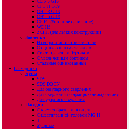
CDS 5 G16
CFC H G19
CHT 3 G 19
CHT 5 G 19
CS FT (бетонное основание)
WDHS
ZCFH (для легких конструкций)
Заклепки
Из коррозионностойкой стали
С оцинкованным стержнем
Со стандартным бортиком
С увеличенным бортиком
Стальные оцинкованные
Расходники
Буры
SDS
SDS DBCN
Для безударного сверления
Для сверления по армированному бетону
Для ударного сверления
Насадки
С крестообразным шлицем
С шестигранной головой MG H
T
Ударные