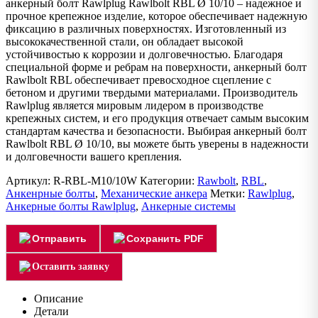
анкерный болт Rawlplug Rawlbolt RBL Ø 10/10 – надежное и
прочное крепежное изделие, которое обеспечивает надежную
фиксацию в различных поверхностях. Изготовленный из
высококачественной стали, он обладает высокой
устойчивостью к коррозии и долговечностью. Благодаря
специальной форме и ребрам на поверхности, анкерный болт
Rawlbolt RBL обеспечивает превосходное сцепление с
бетоном и другими твердыми материалами. Производитель
Rawlplug является мировым лидером в производстве
крепежных систем, и его продукция отвечает самым высоким
стандартам качества и безопасности. Выбирая анкерный болт
Rawlbolt RBL Ø 10/10, вы можете быть уверены в надежности
и долговечности вашего крепления.
Артикул:
R-RBL-M10/10W
Категории:
Rawbolt
,
RBL
,
Анкенрные болты
,
Механические анкера
Метки:
Rawlplug
,
Анкерные болты Rawlplug
,
Анкерные системы
Отправить
Сохранить PDF
Оставить заявку
Описание
Детали