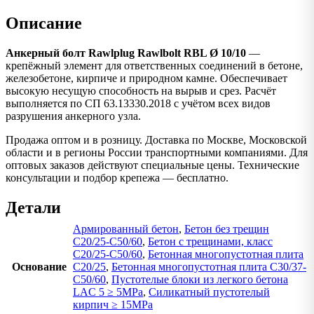
Описание
Анкерный болт Rawlplug Rawlbolt RBL Ø 10/10
—
крепёжный элемент для ответственных соединений в бетоне,
железобетоне, кирпиче и природном камне. Обеспечивает
высокую несущую способность на вырыв и срез. Расчёт
выполняется по СП 63.13330.2018 с учётом всех видов
разрушения анкерного узла.
Продажа оптом и в розницу. Доставка по Москве, Московской
области и в регионы России транспортными компаниями. Для
оптовых заказов действуют специальные цены. Технические
консультации и подбор крепежа — бесплатно.
Детали
Армированный бетон
,
Бетон без трещин
C20/25-C50/60
,
Бетон с трещинами, класс
C20/25-C50/60
,
Бетонная многопустотная плита
Основание
C20/25
,
Бетонная многопустотная плита C30/37-
C50/60
,
Пустотелые блоки из легкого бетона
LAC 5 ≥ 5MPa
,
Силикатный пустотелый
кирпич ≥ 15MPa