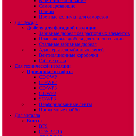
В бетонное основание
Самонарезающие
Шайбы
Цветные колпачки для саморезов
Для фасада
Дюбеля для фасадной изоляции
Забивные дюбеля без распорных элементов
Пластиковые дюбеля для теплоизоляции
Стальные забивные дюбеля
Адаптеры для забивных связей
Вентиляционные коробочки
Гибкие связи
Для технической изоляции
Приварные штифты
CD/PWP
CD/WP2
CD/WP3
CT/WP2
SC/WP3
Перфорированные ленты
Прижимные шайбы
Для металла
Винты
BFS
CDS 3 G16