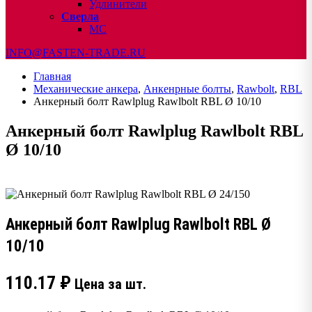
Удлинители
Сверла
МС
INFO@FASTEN-TRADE.RU
Главная
Механические анкера
,
Анкенрные болты
,
Rawbolt
,
RBL
Анкерный болт Rawlplug Rawlbolt RBL Ø 10/10
Анкерный болт Rawlplug Rawlbolt RBL
Ø 10/10
Анкерный болт Rawlplug Rawlbolt RBL Ø
10/10
110.17
₽
Цена за шт.