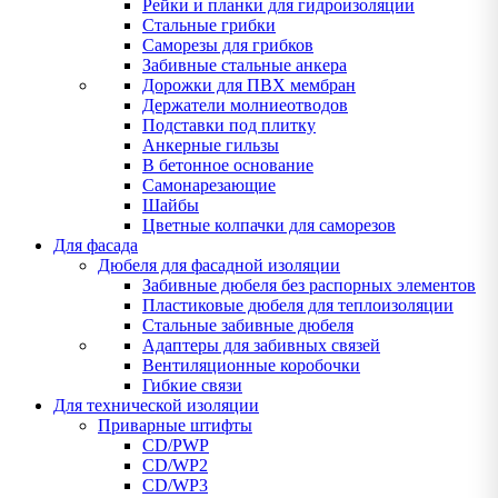
Рейки и планки для гидроизоляции
Стальные грибки
Саморезы для грибков
Забивные стальные анкера
Дорожки для ПВХ мембран
Держатели молниеотводов
Подставки под плитку
Анкерные гильзы
В бетонное основание
Самонарезающие
Шайбы
Цветные колпачки для саморезов
Для фасада
Дюбеля для фасадной изоляции
Забивные дюбеля без распорных элементов
Пластиковые дюбеля для теплоизоляции
Стальные забивные дюбеля
Адаптеры для забивных связей
Вентиляционные коробочки
Гибкие связи
Для технической изоляции
Приварные штифты
CD/PWP
CD/WP2
CD/WP3