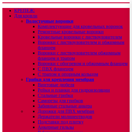
КРЕПЕЖ:
Для кровли
Водосточные воронки
Комплектующие для кровельных воронок
Ремонтные кровельные воронки
Кровельные воронки с листвоуловителем
Воронки с листвоуловителем и обжимным
фланцем
Воронки с листвоуловителем обжимным
фланцем и трапом
Воронки с обогревом и обжимным фланцем
С ПВХ фланецем
С трапом и опорным кольцом
Грибки для крепления мембран
Винтовые дюбеля
Рейки и планки для гидроизоляции
Стальные грибки
Саморезы для грибков
Забивные стальные анкера
Дорожки для ПВХ мембран
Держатели молниеотводов
Подставки под плитку
Анкерные гильзы