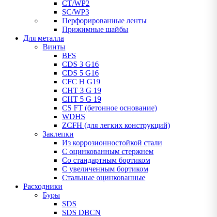
CT/WP2
SC/WP3
Перфорированные ленты
Прижимные шайбы
Для металла
Винты
BFS
CDS 3 G16
CDS 5 G16
CFC H G19
CHT 3 G 19
CHT 5 G 19
CS FT (бетонное основание)
WDHS
ZCFH (для легких конструкций)
Заклепки
Из коррозионностойкой стали
С оцинкованным стержнем
Со стандартным бортиком
С увеличенным бортиком
Стальные оцинкованные
Расходники
Буры
SDS
SDS DBCN