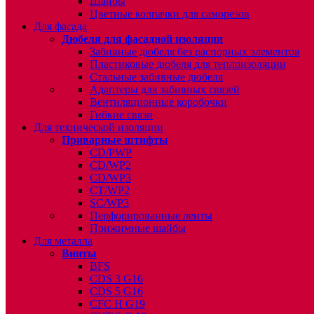
Шайбы
Цветные колпачки для саморезов
Для фасада
Дюбеля для фасадной изоляции
Забивные дюбеля без распорных элементов
Пластиковые дюбеля для теплоизоляции
Стальные забивные дюбеля
Адаптеры для забивных связей
Вентиляционные коробочки
Гибкие связи
Для технической изоляции
Приварные штифты
CD/PWP
CD/WP2
CD/WP3
CT/WP2
SC/WP3
Перфорированные ленты
Прижимные шайбы
Для металла
Винты
BFS
CDS 3 G16
CDS 5 G16
CFC H G19