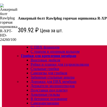
КРЕПЕЖ:
Для кровли
Водосточные воронки
Анкерный болт Rawlplug горячая оцинковка R-XP
Комплектующие для кровельных воронок
Ремонтные кровельные воронки
309.92
₽
Цена за шт.
Кровельные воронки с листвоуловителем
Воронки с листвоуловителем и обжимным фл
Воронки с листвоуловителем обжимным флан
Воронки с обогревом и обжимным фланцем
С ПВХ фланецем
С трапом и опорным кольцом
Грибки для крепления мембран
Винтовые дюбеля
Рейки и планки для гидроизоляции
Стальные грибки
Саморезы для грибков
Забивные стальные анкера
Дорожки для ПВХ мембран
Держатели молниеотводов
Подставки под плитку
Анкерные гильзы
В бетонное основание
Самонарезающие