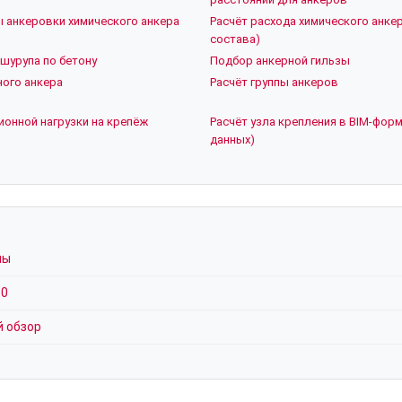
ы анкеровки химического анкера
Расчёт расхода химического анкер
состава)
шурупа по бетону
Подбор анкерной гильзы
ого анкера
Расчёт группы анкеров
ионной нагрузки на крепёж
Расчёт узла крепления в BIM-форм
данных)
мы
30
й обзор