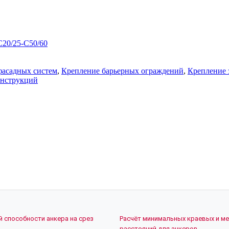
C20/25-C50/60
фасадных систем
,
Крепление барьерных ограждений
,
Крепление 
онструкций
й способности анкера на срез
Расчёт минимальных краевых и м
расстояний для анкеров