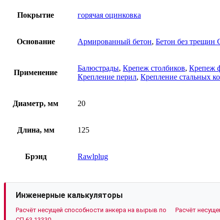
Покрытие
горячая оцинковка
Основание
Армированный бетон
,
Бетон без трещин 
Балюстрады
,
Крепеж столбиков
,
Крепеж 
Применение
Крепление перил
,
Крепление стальных к
Диаметр, мм
20
Длина, мм
125
Брэнд
Rawlplug
Инженерные калькуляторы
Расчёт несущей способности анкера на вырыв по
Расчёт несуще
СП 63.13330