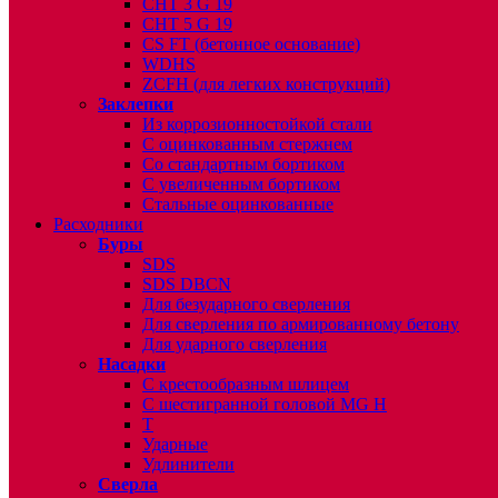
CHT 3 G 19
CHT 5 G 19
CS FT (бетонное основание)
WDHS
ZCFH (для легких конструкций)
Заклепки
Из коррозионностойкой стали
С оцинкованным стержнем
Со стандартным бортиком
С увеличенным бортиком
Стальные оцинкованные
Расходники
Буры
SDS
SDS DBCN
Для безударного сверления
Для сверления по армированному бетону
Для ударного сверления
Насадки
С крестообразным шлицем
С шестигранной головой MG H
T
Ударные
Удлинители
Сверла