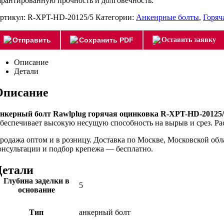
арантированную прочность и долговечность.
ртикул:
R-XPT-HD-20125/5
Категории:
Анкенрные болты
,
Горяч
Отправить
Сохранить PDF
Оставить заявку
Описание
Детали
Описание
нкерный болт Rawlplug горячая оцинковка R-XPT-HD-20125/
беспечивает высокую несущую способность на вырыв и срез. Рас
родажа оптом и в розницу. Доставка по Москве, Московской об
онсультации и подбор крепежа — бесплатно.
Детали
Глубина заделки в
5
основание
Тип
анкерный болт