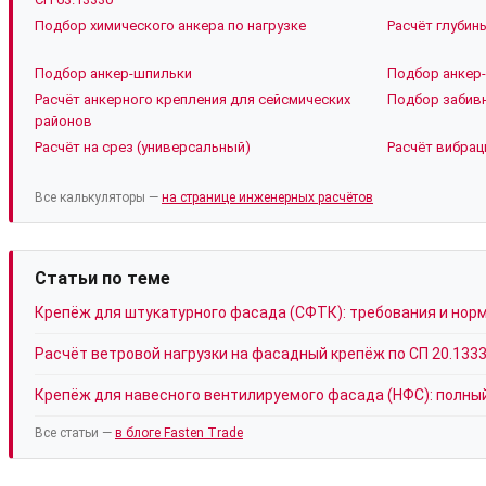
Подбор химического анкера по нагрузке
Расчёт глубин
Подбор анкер-шпильки
Подбор анкер-
Расчёт анкерного крепления для сейсмических
Подбор забивн
районов
Расчёт на срез (универсальный)
Расчёт вибрац
Все калькуляторы —
на странице инженерных расчётов
Статьи по теме
Крепёж для штукатурного фасада (СФТК): требования и нор
Расчёт ветровой нагрузки на фасадный крепёж по СП 20.133
Крепёж для навесного вентилируемого фасада (НФС): полны
Все статьи —
в блоге Fasten Trade