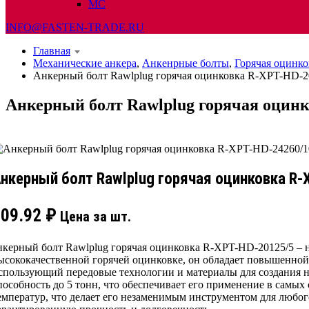
МС
INFO@FASTEN-TRADE.RU
Главная
Механические анкера
,
Анкенрные болты
,
Горячая оцинко
Анкерный болт Rawlplug горячая оцинковка R-XPT-HD-2
Анкерный болт Rawlplug горячая оцин
нкерный болт Rawlplug горячая оцинковка R-
309.92
₽
Цена за шт.
нкерный болт Rawlplug горячая оцинковка R-XPT-HD-20125/5 – н
ысококачественной горячей оцинковке, он обладает повышенной 
спользующий передовые технологии и материалы для создания н
пособность до 5 тонн, что обеспечивает его применение в самы
емператур, что делает его незаменимым инструментом для любо