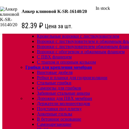
In stock
КРЕПЕЖ:
Анкер клиновой K-SR-16140/20
Для кровли
Водосточные воронки
82.39
₽
Цена за шт.
Комплектующие для кровельных воронок
Ремонтные кровельные воронки
Кровельные воронки с листвоуловителем
Воронки с листвоуловителем и обжимным фл
Воронки с листвоуловителем обжимным флан
Воронки с обогревом и обжимным фланцем
С ПВХ фланецем
С трапом и опорным кольцом
Грибки для крепления мембран
Винтовые дюбеля
Рейки и планки для гидроизоляции
Стальные грибки
Саморезы для грибков
Забивные стальные анкера
Дорожки для ПВХ мембран
Держатели молниеотводов
Подставки под плитку
Анкерные гильзы
В бетонное основание
Самонарезающие