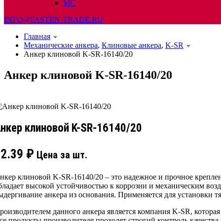
МС
INFO@FASTEN-TRADE.RU
Главная
Механические анкера
,
Клиновые анкера
,
K-SR
Анкер клиновой K-SR-16140/20
Анкер клиновой K-SR-16140/20
нкер клиновой K-SR-16140/20
82.39
₽
Цена за шт.
нкер клиновой K-SR-16140/20 – это надежное и прочное крепле
бладает высокой устойчивостью к коррозии и механическим воз
ыдергивание анкера из основания. Применяется для установки т
роизводителем данного анкера является компания K-SR, котора
се продукты производителя проходят строгий контроль качества