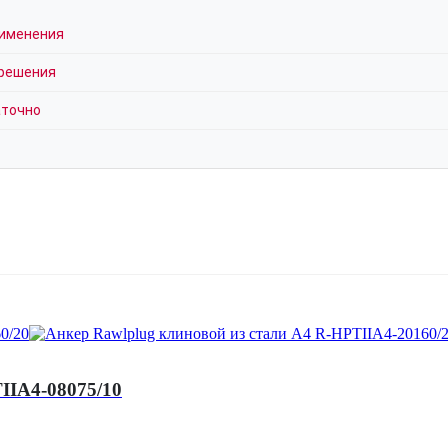
рименения
 решения
аточно
IIA4-08075/10