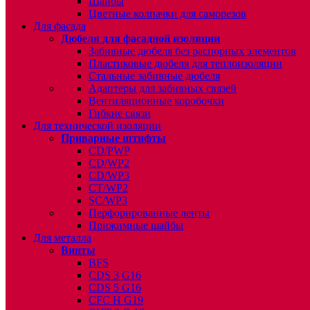
Шайбы
Цветные колпачки для саморезов
Для фасада
Дюбеля для фасадной изоляции
Забивные дюбеля без распорных элементов
Пластиковые дюбеля для теплоизоляции
Стальные забивные дюбеля
Адаптеры для забивных связей
Вентиляционные коробочки
Гибкие связи
Для технической изоляции
Приварные штифты
CD/PWP
CD/WP2
CD/WP3
CT/WP2
SC/WP3
Перфорированные ленты
Прижимные шайбы
Для металла
Винты
BFS
CDS 3 G16
CDS 5 G16
CFC H G19