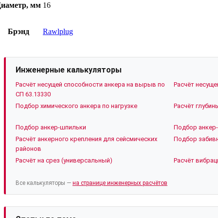
иаметр, мм
16
Брэнд
Rawlplug
Инженерные калькуляторы
Расчёт несущей способности анкера на вырыв по
Расчёт несуще
СП 63.13330
Подбор химического анкера по нагрузке
Расчёт глубин
Подбор анкер-шпильки
Подбор анкер-
Расчёт анкерного крепления для сейсмических
Подбор забивн
районов
Расчёт на срез (универсальный)
Расчёт вибрац
Все калькуляторы —
на странице инженерных расчётов