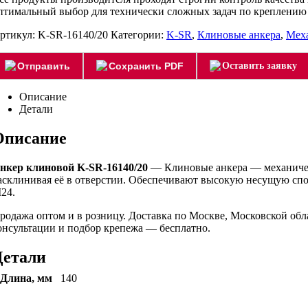
птимальный выбор для технически сложных задач по креплению 
ртикул:
K-SR-16140/20
Категории:
K-SR
,
Клиновые анкера
,
Меха
Отправить
Сохранить PDF
Оставить заявку
Описание
Детали
Описание
нкер клиновой K-SR-16140/20
— Клиновые анкера — механическ
асклинивая её в отверстии. Обеспечивают высокую несущую спо
24.
родажа оптом и в розницу. Доставка по Москве, Московской об
онсультации и подбор крепежа — бесплатно.
Детали
Длина, мм
140