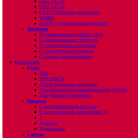
CHT 3 G 19
CHT 5 G 19
CS FT (бетонное основание)
WDHS
ZCFH (для легких конструкций)
Заклепки
Из коррозионностойкой стали
С оцинкованным стержнем
Со стандартным бортиком
С увеличенным бортиком
Стальные оцинкованные
Расходники
Буры
SDS
SDS DBCN
Для безударного сверления
Для сверления по армированному бетону
Для ударного сверления
Насадки
С крестообразным шлицем
С шестигранной головой MG H
T
Ударные
Удлинители
Сверла