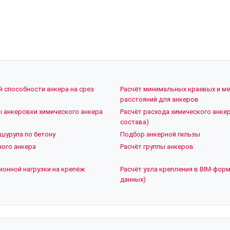
й способности анкера на срез
Расчёт минимальных краевых и м
расстояний для анкеров
ы анкеровки химического анкера
Расчёт расхода химического анкер
состава)
шурупа по бетону
Подбор анкерной гильзы
ого анкера
Расчёт группы анкеров
ионной нагрузки на крепёж
Расчёт узла крепления в BIM-форм
данных)