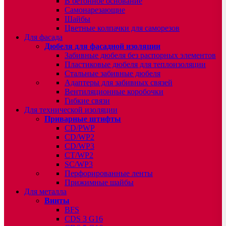
В бетонное основание
Самонарезающие
Шайбы
Цветные колпачки для саморезов
Для фасада
Дюбеля для фасадной изоляции
Забивные дюбеля без распорных элементов
Пластиковые дюбеля для теплоизоляции
Стальные забивные дюбеля
Адаптеры для забивных связей
Вентиляционные коробочки
Гибкие связи
Для технической изоляции
Приварные штифты
CD/PWP
CD/WP2
CD/WP3
CT/WP2
SC/WP3
Перфорированные ленты
Прижимные шайбы
Для металла
Винты
BFS
CDS 3 G16