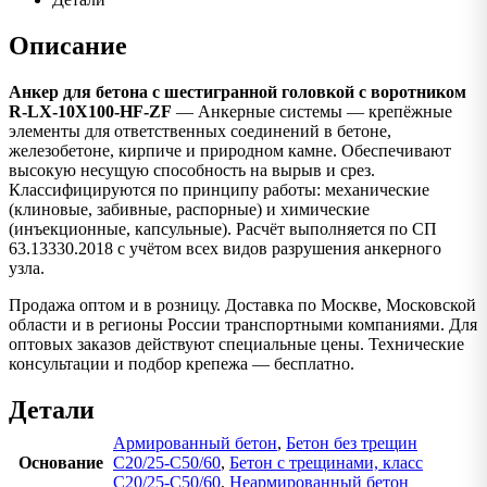
Описание
Анкер для бетона с шестигранной головкой с воротником
R-LX-10X100-HF-ZF
— Анкерные системы — крепёжные
элементы для ответственных соединений в бетоне,
железобетоне, кирпиче и природном камне. Обеспечивают
высокую несущую способность на вырыв и срез.
Классифицируются по принципу работы: механические
(клиновые, забивные, распорные) и химические
(инъекционные, капсульные). Расчёт выполняется по СП
63.13330.2018 с учётом всех видов разрушения анкерного
узла.
Продажа оптом и в розницу. Доставка по Москве, Московской
области и в регионы России транспортными компаниями. Для
оптовых заказов действуют специальные цены. Технические
консультации и подбор крепежа — бесплатно.
Детали
Армированный бетон
,
Бетон без трещин
Основание
C20/25-C50/60
,
Бетон с трещинами, класс
C20/25-C50/60
,
Неармированный бетон