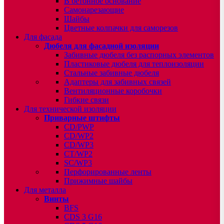
В бетонное основание
Самонарезающие
Шайбы
Цветные колпачки для саморезов
Для фасада
Дюбеля для фасадной изоляции
Забивные дюбеля без распорных элементов
Пластиковые дюбеля для теплоизоляции
Стальные забивные дюбеля
Адаптеры для забивных связей
Вентиляционные коробочки
Гибкие связи
Для технической изоляции
Приварные штифты
CD/PWP
CD/WP2
CD/WP3
CT/WP2
SC/WP3
Перфорированные ленты
Прижимные шайбы
Для металла
Винты
BFS
CDS 3 G16