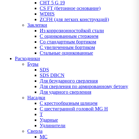
CHT 5 G 19
CS FT (бетонное основание)
WDHS
ZCFH (для легких конструкций)
Заклепки
Из коррозионностойкой стали
С оцинкованным стержнем
Со стандартным бортиком
С увеличенным бортиком
Стальные оцинкованные
Расходники
Буры
SDS
SDS DBCN
Для безударного сверления
Для сверления по армированному бетону
Для ударного сверления
Насадки
С крестообразным шлицем
С шестигранной головой MG H
T
Ударные
Удлинители
Сверла
МС