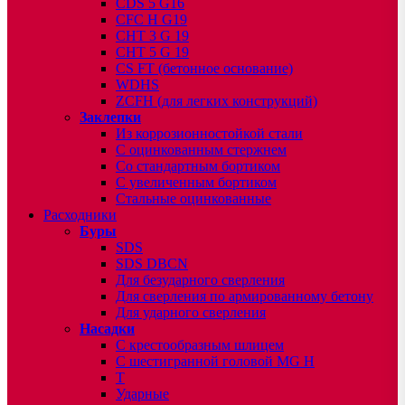
CDS 5 G16
CFC H G19
CHT 3 G 19
CHT 5 G 19
CS FT (бетонное основание)
WDHS
ZCFH (для легких конструкций)
Заклепки
Из коррозионностойкой стали
С оцинкованным стержнем
Со стандартным бортиком
С увеличенным бортиком
Стальные оцинкованные
Расходники
Буры
SDS
SDS DBCN
Для безударного сверления
Для сверления по армированному бетону
Для ударного сверления
Насадки
С крестообразным шлицем
С шестигранной головой MG H
T
Ударные