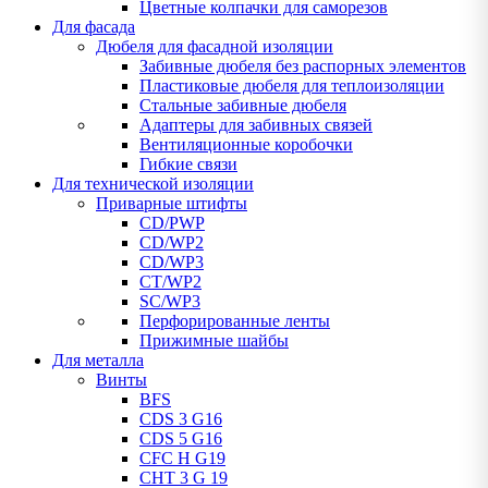
Цветные колпачки для саморезов
Для фасада
Дюбеля для фасадной изоляции
Забивные дюбеля без распорных элементов
Пластиковые дюбеля для теплоизоляции
Стальные забивные дюбеля
Адаптеры для забивных связей
Вентиляционные коробочки
Гибкие связи
Для технической изоляции
Приварные штифты
CD/PWP
CD/WP2
CD/WP3
CT/WP2
SC/WP3
Перфорированные ленты
Прижимные шайбы
Для металла
Винты
BFS
CDS 3 G16
CDS 5 G16
CFC H G19
CHT 3 G 19