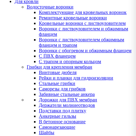
Для кровли
Водосточные воронки
Комплектующие для кровельных воронок
Ремонтные кровельные воронки
Кровельные воронки с листвоуловителем
Воронки с листвоуловителем и обжимным
фланцем
Воронки с листвоуловителем обжимным
фланцем и трапом
Воронки с обогревом и обжимным фланцем
С ПВХ фланецем
С трапом и опорным кольцом
Грибки для крепления мембран
Винтовые дюбеля
Рейки и планки для гидроизоляции
Стальные грибки
Саморезы для грибков
Забивные стальные анкера
Дорожки для ПВХ мембран
Держатели молниеотводов
Подставки под плитку
Анкерные гильзы
В бетонное основание
Самонарезающие
Шайбы