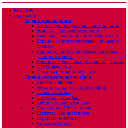
КРЕПЕЖ:
Для кровли
Водосточные воронки
Комплектующие для кровельных воронок
Ремонтные кровельные воронки
Кровельные воронки с листвоуловителем
Воронки с листвоуловителем и обжимным
фланцем
Воронки с листвоуловителем обжимным
фланцем и трапом
Воронки с обогревом и обжимным фланцем
С ПВХ фланецем
С трапом и опорным кольцом
Грибки для крепления мембран
Винтовые дюбеля
Рейки и планки для гидроизоляции
Стальные грибки
Саморезы для грибков
Забивные стальные анкера
Дорожки для ПВХ мембран
Держатели молниеотводов
Подставки под плитку
Анкерные гильзы