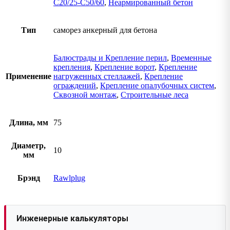
C20/25-C50/60
,
Неармированный бетон
Тип
саморез анкерный для бетона
Балюстрады и Крепление перил
,
Временные
крепления
,
Крепление ворот
,
Крепление
Применение
нагруженных стеллажей
,
Крепление
ограждений
,
Крепление опалубочных систем
,
Сквозной монтаж
,
Строительные леса
Длина, мм
75
Диаметр,
10
мм
Брэнд
Rawlplug
Инженерные калькуляторы