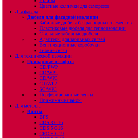
Шайбы
Цветные колпачки для саморезов
Для фасада
Дюбеля для фасадной изоляции
Забивные дюбеля без распорных элементов
Пластиковые дюбеля для теплоизоляции
Стальные забивные дюбеля
Адаптеры для забивных связей
Вентиляционные коробочки
Гибкие связи
Для технической изоляции
Приварные штифты
CD/PWP
CD/WP2
CD/WP3
CT/WP2
SC/WP3
Перфорированные ленты
Прижимные шайбы
Для металла
Винты
BFS
CDS 3 G16
CDS 5 G16
CFC H G19