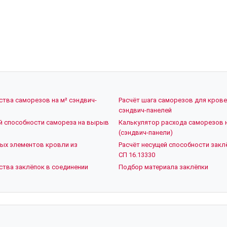
ства саморезов на м² сэндвич-
Расчёт шага саморезов для кров
сэндвич-панелей
й способности самореза на вырыв
Калькулятор расхода саморезов 
(сэндвич-панели)
ых элементов кровли из
Расчёт несущей способности заклё
СП 16.13330
ства заклёпок в соединении
Подбор материала заклёпки