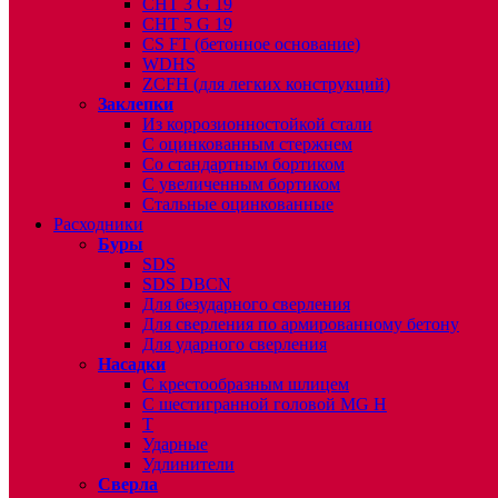
CHT 3 G 19
CHT 5 G 19
CS FT (бетонное основание)
WDHS
ZCFH (для легких конструкций)
Заклепки
Из коррозионностойкой стали
С оцинкованным стержнем
Со стандартным бортиком
С увеличенным бортиком
Стальные оцинкованные
Расходники
Буры
SDS
SDS DBCN
Для безударного сверления
Для сверления по армированному бетону
Для ударного сверления
Насадки
С крестообразным шлицем
С шестигранной головой MG H
T
Ударные
Удлинители
Сверла