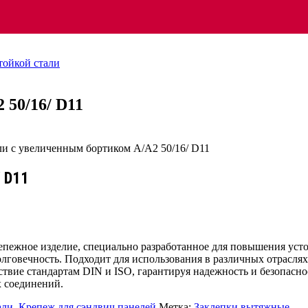
тойкой стали
 50/16/ D11
 D11
епежное изделие, специально разработанное для повышения уст
лговечность. Подходит для использования в различных отрасля
ствие стандартам DIN и ISO, гарантируя надежность и безопасн
х соединений.
али
,
Крепеж для сэндвич панелей
Метка:
Заклепки вытяжные