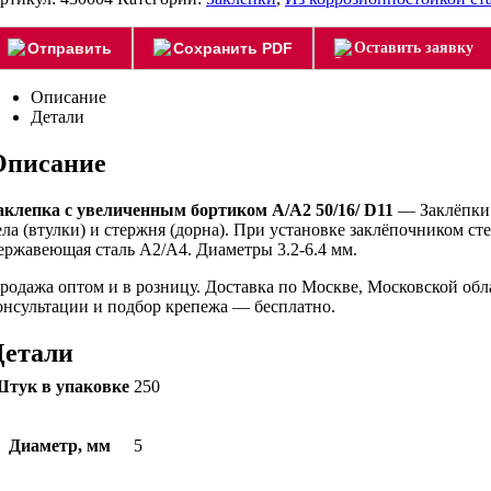
Отправить
Сохранить PDF
Оставить заявку
Описание
Детали
Описание
аклепка с увеличенным бортиком А/А2 50/16/ D11
— Заклёпки 
ела (втулки) и стержня (дорна). При установке заклёпочником с
ержавеющая сталь A2/A4. Диаметры 3.2-6.4 мм.
родажа оптом и в розницу. Доставка по Москве, Московской об
онсультации и подбор крепежа — бесплатно.
Детали
тук в упаковке
250
Диаметр, мм
5