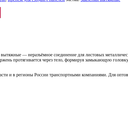
вытяжные — неразъёмное соединение для листовых металлическ
тержень протягивается через тело, формируя замыкающую головк
ласти и в регионы России транспортными компаниями. Для опто