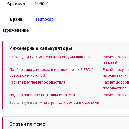
Артикул
209001
Брэнд
Termoclip
Применение
Инженерные калькуляторы
Расчёт длины самореза для сэндвич-панелей
Расчёт количе
панелей
Подбор типа самореза (сверлоконечный FBD /
Расчёт несуще
остроконечный FBS)
из основания
Расчёт крепления профнастила
Расчёт доборн
профнастила
Подбор заклёпки по толщине пакета
Расчёт количе
Все калькуляторы —
на странице инженерных расчётов
Статьи по теме