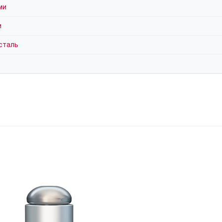
ми
и
сталь