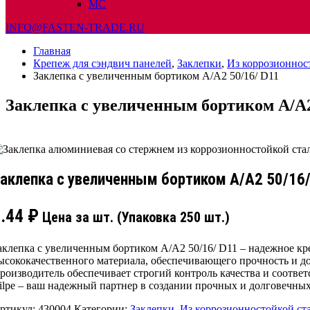
МС
INFO@FASTEN-TRADE.RU
Главная
Крепеж для сэндвич панелей
,
Заклепки
,
Из коррозионнос
Заклепка с увеличенным бортиком А/А2 50/16/ D11
Заклепка с увеличенным бортиком А/А2
аклепка с увеличенным бортиком А/А2 50/16/
3.44
₽
Цена за шт. (Упаковка 250 шт.)
аклепка с увеличенным бортиком А/А2 50/16/ D11 – надежное кр
ысококачественного материала, обеспечивающего прочность и до
роизводитель обеспечивает строгий контроль качества и соответ
ilpe – ваш надежный партнер в создании прочных и долговечны
ртикул:
430004
Категории:
Заклепки
,
Из коррозионностойкой ст