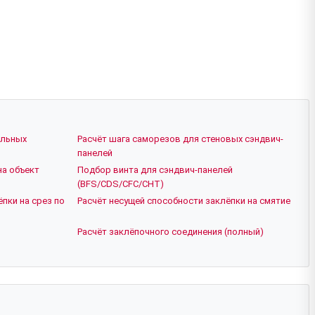
ельных
Расчёт шага саморезов для стеновых сэндвич-
панелей
на объект
Подбор винта для сэндвич-панелей
(BFS/CDS/CFC/CHT)
пки на срез по
Расчёт несущей способности заклёпки на смятие
Расчёт заклёпочного соединения (полный)