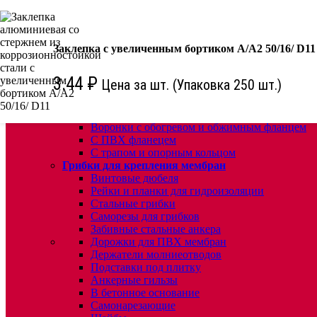
КРЕПЕЖ:
Для кровли
Заклепка с увеличенным бортиком А/А2 50/16/ D11
Водосточные воронки
Комплектующие для кровельных воронок
Ремонтные кровельные воронки
3.44
₽
Цена за шт. (Упаковка 250 шт.)
Кровельные воронки с листвоуловителем
Воронки с листвоуловителем и обжимным фл
Воронки с листвоуловителем обжимным флан
Воронки с обогревом и обжимным фланцем
С ПВХ фланецем
С трапом и опорным кольцом
Грибки для крепления мембран
Винтовые дюбеля
Рейки и планки для гидроизоляции
Стальные грибки
Саморезы для грибков
Забивные стальные анкера
Дорожки для ПВХ мембран
Держатели молниеотводов
Подставки под плитку
Анкерные гильзы
В бетонное основание
Самонарезающие