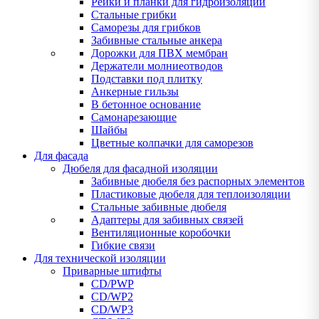
Рейки и планки для гидроизоляции
Стальные грибки
Саморезы для грибков
Забивные стальные анкера
Дорожки для ПВХ мембран
Держатели молниеотводов
Подставки под плитку
Анкерные гильзы
В бетонное основание
Самонарезающие
Шайбы
Цветные колпачки для саморезов
Для фасада
Дюбеля для фасадной изоляции
Забивные дюбеля без распорных элементов
Пластиковые дюбеля для теплоизоляции
Стальные забивные дюбеля
Адаптеры для забивных связей
Вентиляционные коробочки
Гибкие связи
Для технической изоляции
Приварные штифты
CD/PWP
CD/WP2
CD/WP3