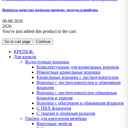
Контроль качества монтажа крепежа: методы и приборы
06.08.2026
2026
You've just added this product to the cart:
Go to cart page
Continue
КРЕПЕЖ:
Для кровли
Водосточные воронки
Комплектующие для кровельных воронок
Ремонтные кровельные воронки
Кровельные воронки с листвоуловителем
Воронки с листвоуловителем и обжимным
фланцем
Воронки с листвоуловителем обжимным
фланцем и трапом
Воронки с обогревом и обжимным фланцем
С ПВХ фланецем
С трапом и опорным кольцом
Грибки для крепления мембран
Винтовые дюбеля