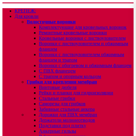
КРЕПЕЖ:
Для кровли
Водосточные воронки
Комплектующие для кровельных воронок
Ремонтные кровельные воронки
Кровельные воронки с листвоуловителем
Воронки с листвоуловителем и обжимным
фланцем
Воронки с листвоуловителем обжимным
фланцем и трапом
Воронки с обогревом и обжимным фланцем
С ПВХ фланецем
С трапом и опорным кольцом
Грибки для крепления мембран
Винтовые дюбеля
Рейки и планки для гидроизоляции
Стальные грибки
Саморезы для грибков
Забивные стальные анкера
Дорожки для ПВХ мембран
Держатели молниеотводов
Подставки под плитку
Анкерные гильзы