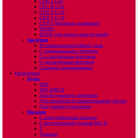
CDS 5 G16
CFC H G19
CHT 3 G 19
CHT 5 G 19
CS FT (бетонное основание)
WDHS
ZCFH (для легких конструкций)
Заклепки
Из коррозионностойкой стали
С оцинкованным стержнем
Со стандартным бортиком
С увеличенным бортиком
Стальные оцинкованные
Расходники
Буры
SDS
SDS DBCN
Для безударного сверления
Для сверления по армированному бетону
Для ударного сверления
Насадки
С крестообразным шлицем
С шестигранной головой MG H
T
Ударные