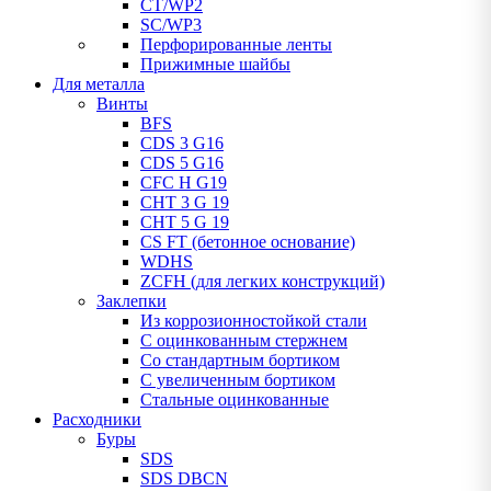
CT/WP2
SC/WP3
Перфорированные ленты
Прижимные шайбы
Для металла
Винты
BFS
CDS 3 G16
CDS 5 G16
CFC H G19
CHT 3 G 19
CHT 5 G 19
CS FT (бетонное основание)
WDHS
ZCFH (для легких конструкций)
Заклепки
Из коррозионностойкой стали
С оцинкованным стержнем
Со стандартным бортиком
С увеличенным бортиком
Стальные оцинкованные
Расходники
Буры
SDS
SDS DBCN