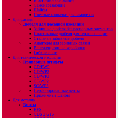
В бетонное основание
Самонарезающие
Шайбы
Цветные колпачки для саморезов
Для фасада
Дюбеля для фасадной изоляции
Забивные дюбеля без распорных элементов
Пластиковые дюбеля для теплоизоляции
Стальные забивные дюбеля
Адаптеры для забивных связей
Вентиляционные коробочки
Гибкие связи
Для технической изоляции
Приварные штифты
CD/PWP
CD/WP2
CD/WP3
CT/WP2
SC/WP3
Перфорированные ленты
Прижимные шайбы
Для металла
Винты
BFS
CDS 3 G16