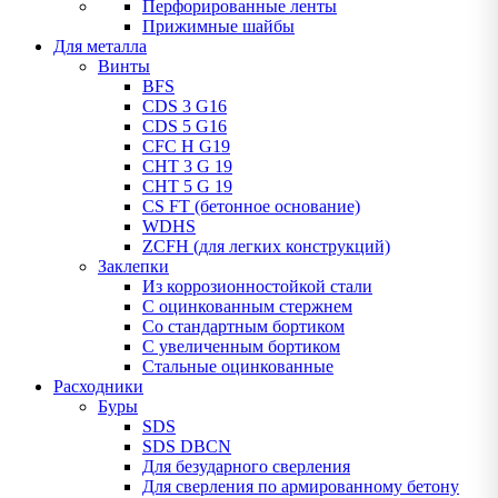
Перфорированные ленты
Прижимные шайбы
Для металла
Винты
BFS
CDS 3 G16
CDS 5 G16
CFC H G19
CHT 3 G 19
CHT 5 G 19
CS FT (бетонное основание)
WDHS
ZCFH (для легких конструкций)
Заклепки
Из коррозионностойкой стали
С оцинкованным стержнем
Со стандартным бортиком
С увеличенным бортиком
Стальные оцинкованные
Расходники
Буры
SDS
SDS DBCN
Для безударного сверления
Для сверления по армированному бетону