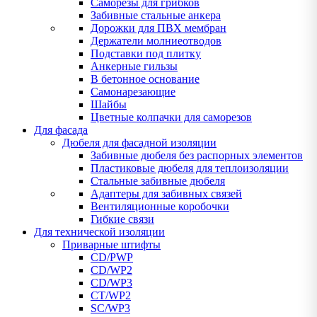
Саморезы для грибков
Забивные стальные анкера
Дорожки для ПВХ мембран
Держатели молниеотводов
Подставки под плитку
Анкерные гильзы
В бетонное основание
Самонарезающие
Шайбы
Цветные колпачки для саморезов
Для фасада
Дюбеля для фасадной изоляции
Забивные дюбеля без распорных элементов
Пластиковые дюбеля для теплоизоляции
Стальные забивные дюбеля
Адаптеры для забивных связей
Вентиляционные коробочки
Гибкие связи
Для технической изоляции
Приварные штифты
CD/PWP
CD/WP2
CD/WP3
CT/WP2
SC/WP3