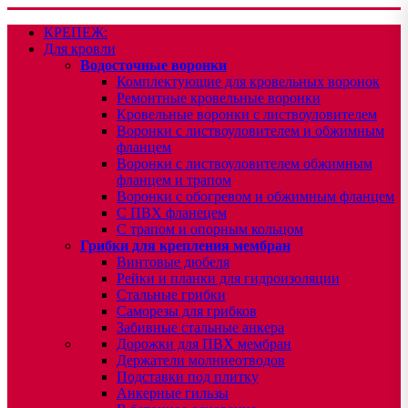
КРЕПЕЖ:
Для кровли
Водосточные воронки
Комплектующие для кровельных воронок
Ремонтные кровельные воронки
Кровельные воронки с листвоуловителем
Воронки с листвоуловителем и обжимным
фланцем
Воронки с листвоуловителем обжимным
фланцем и трапом
Воронки с обогревом и обжимным фланцем
С ПВХ фланецем
С трапом и опорным кольцом
Грибки для крепления мембран
Винтовые дюбеля
Рейки и планки для гидроизоляции
Стальные грибки
Саморезы для грибков
Забивные стальные анкера
Дорожки для ПВХ мембран
Держатели молниеотводов
Подставки под плитку
Анкерные гильзы