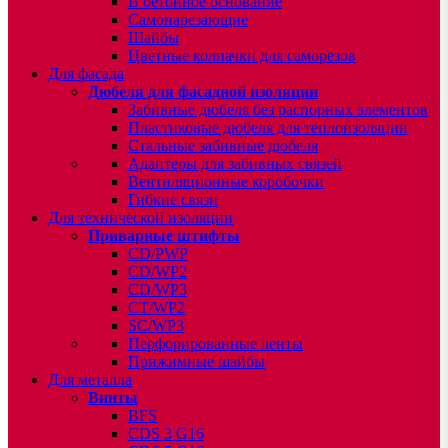
В бетонное основание
Самонарезающие
Шайбы
Цветные колпачки для саморезов
Для фасада
Дюбеля для фасадной изоляции
Забивные дюбеля без распорных элементов
Пластиковые дюбеля для теплоизоляции
Стальные забивные дюбеля
Адаптеры для забивных связей
Вентиляционные коробочки
Гибкие связи
Для технической изоляции
Приварные штифты
CD/PWP
CD/WP2
CD/WP3
CT/WP2
SC/WP3
Перфорированные ленты
Прижимные шайбы
Для металла
Винты
BFS
CDS 3 G16