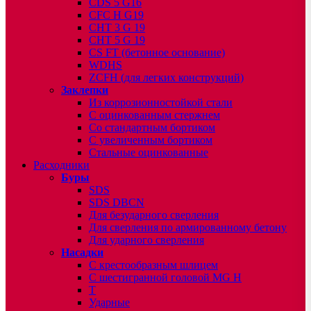
CDS 5 G16
CFC H G19
CHT 3 G 19
CHT 5 G 19
CS FT (бетонное основание)
WDHS
ZCFH (для легких конструкций)
Заклепки
Из коррозионностойкой стали
С оцинкованным стержнем
Со стандартным бортиком
С увеличенным бортиком
Стальные оцинкованные
Расходники
Буры
SDS
SDS DBCN
Для безударного сверления
Для сверления по армированному бетону
Для ударного сверления
Насадки
С крестообразным шлицем
С шестигранной головой MG H
T
Ударные