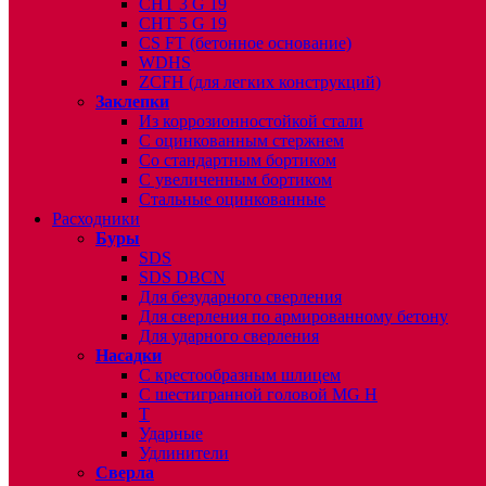
CHT 3 G 19
CHT 5 G 19
CS FT (бетонное основание)
WDHS
ZCFH (для легких конструкций)
Заклепки
Из коррозионностойкой стали
С оцинкованным стержнем
Со стандартным бортиком
С увеличенным бортиком
Стальные оцинкованные
Расходники
Буры
SDS
SDS DBCN
Для безударного сверления
Для сверления по армированному бетону
Для ударного сверления
Насадки
С крестообразным шлицем
С шестигранной головой MG H
T
Ударные
Удлинители
Сверла