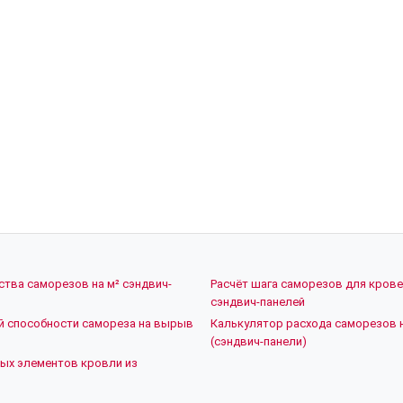
ства саморезов на м² сэндвич-
Расчёт шага саморезов для кров
сэндвич-панелей
й способности самореза на вырыв
Калькулятор расхода саморезов 
(сэндвич-панели)
ых элементов кровли из