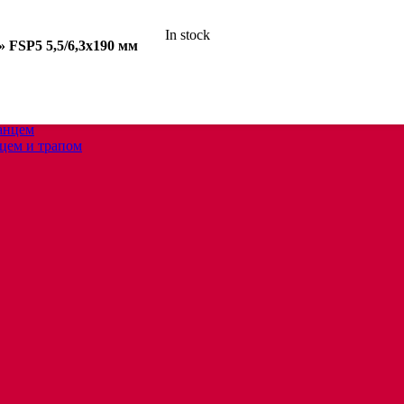
In stock
 FSP5 5,5/6,3х190 мм
анцем
цем и трапом