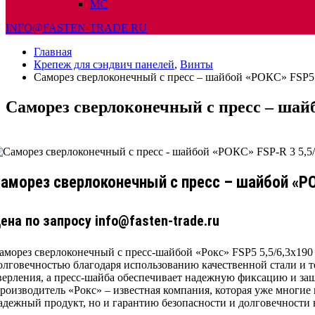
МС
INFO@FASTEN-TRADE.RU
Главная
Крепеж для сэндвич панелей
,
Винты
Саморез сверлоконечный с пресс – шайбой «РОКС» FSP5 
Саморез сверлоконечный с пресс – шай
аморез сверлоконечный с пресс – шайбой «Р
ена по запросу info@fasten-trade.ru
аморез сверлоконечный с пресс-шайбой «Рокс» FSP5 5,5/6,3х190
олговечностью благодаря использованию качественной стали и т
верления, а пресс-шайба обеспечивает надежную фиксацию и защ
роизводитель «Рокс» – известная компания, которая уже многие
адежный продукт, но и гарантию безопасности и долговечности