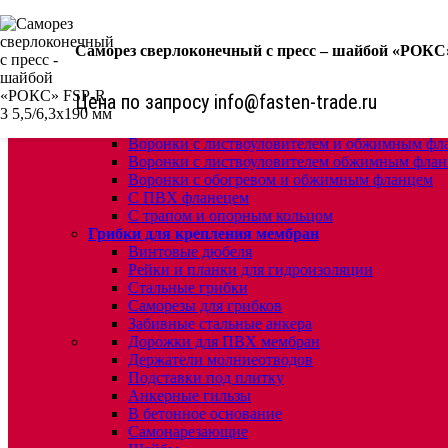
КРЕПЕЖ:
Саморез сверлоконечный с пресс – шайбой «РОКС»
Для кровли
Водосточные воронки
Комплектующие для кровельных воронок
Цена по запросу info@fasten-trade.ru
Ремонтные кровельные воронки
Кровельные воронки с листвоуловителем
Воронки с листвоуловителем и обжимным фл
Воронки с листвоуловителем обжимным флан
Воронки с обогревом и обжимным фланцем
С ПВХ фланецем
С трапом и опорным кольцом
Грибки для крепления мембран
Винтовые дюбеля
Рейки и планки для гидроизоляции
Стальные грибки
Саморезы для грибков
Забивные стальные анкера
Дорожки для ПВХ мембран
Держатели молниеотводов
Подставки под плитку
Анкерные гильзы
В бетонное основание
Самонарезающие