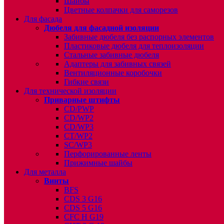
Шайбы
Цветные колпачки для саморезов
Для фасада
Дюбеля для фасадной изоляции
Забивные дюбеля без распорных элементов
Пластиковые дюбеля для теплоизоляции
Стальные забивные дюбеля
Адаптеры для забивных связей
Вентиляционные коробочки
Гибкие связи
Для технической изоляции
Приварные штифты
CD/PWP
CD/WP2
CD/WP3
CT/WP2
SC/WP3
Перфорированные ленты
Прижимные шайбы
Для металла
Винты
BFS
CDS 3 G16
CDS 5 G16
CFC H G19