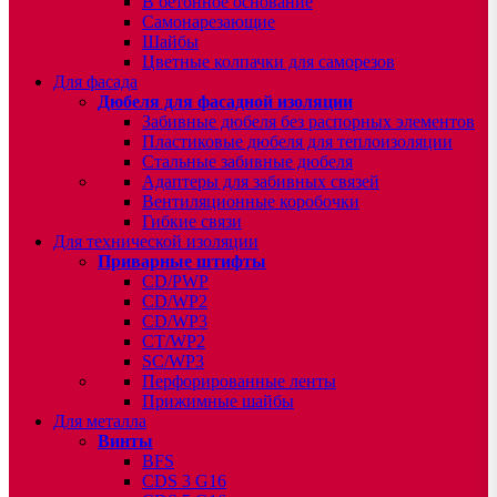
В бетонное основание
Самонарезающие
Шайбы
Цветные колпачки для саморезов
Для фасада
Дюбеля для фасадной изоляции
Забивные дюбеля без распорных элементов
Пластиковые дюбеля для теплоизоляции
Стальные забивные дюбеля
Адаптеры для забивных связей
Вентиляционные коробочки
Гибкие связи
Для технической изоляции
Приварные штифты
CD/PWP
CD/WP2
CD/WP3
CT/WP2
SC/WP3
Перфорированные ленты
Прижимные шайбы
Для металла
Винты
BFS
CDS 3 G16