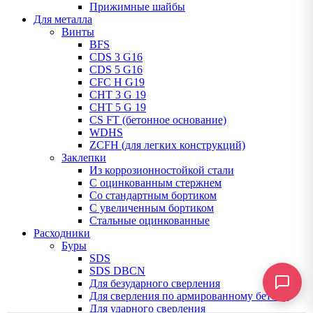
Прижимные шайбы
Для металла
Винты
BFS
CDS 3 G16
CDS 5 G16
CFC H G19
CHT 3 G 19
CHT 5 G 19
CS FT (бетонное основание)
WDHS
ZCFH (для легких конструкций)
Заклепки
Из коррозионностойкой стали
С оцинкованным стержнем
Со стандартным бортиком
С увеличенным бортиком
Стальные оцинкованные
Расходники
Буры
SDS
SDS DBCN
Для безударного сверления
Для сверления по армированному бетону
Для ударного сверления