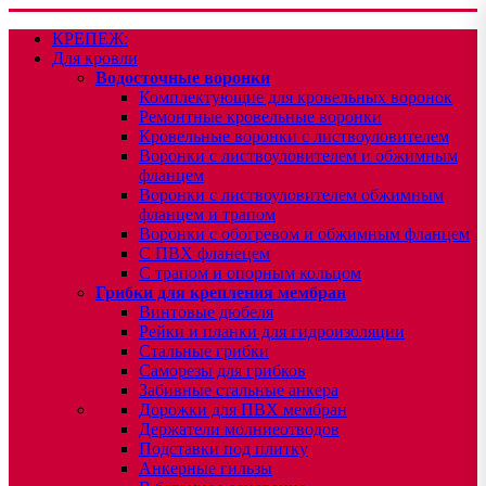
КРЕПЕЖ:
Для кровли
Водосточные воронки
Комплектующие для кровельных воронок
Ремонтные кровельные воронки
Кровельные воронки с листвоуловителем
Воронки с листвоуловителем и обжимным
фланцем
Воронки с листвоуловителем обжимным
фланцем и трапом
Воронки с обогревом и обжимным фланцем
С ПВХ фланецем
С трапом и опорным кольцом
Грибки для крепления мембран
Винтовые дюбеля
Рейки и планки для гидроизоляции
Стальные грибки
Саморезы для грибков
Забивные стальные анкера
Дорожки для ПВХ мембран
Держатели молниеотводов
Подставки под плитку
Анкерные гильзы