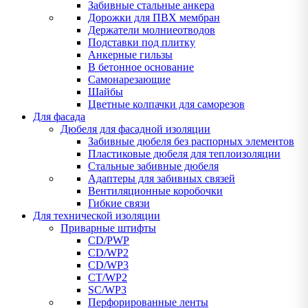
Забивные стальные анкера
Дорожки для ПВХ мембран
Держатели молниеотводов
Подставки под плитку
Анкерные гильзы
В бетонное основание
Самонарезающие
Шайбы
Цветные колпачки для саморезов
Для фасада
Дюбеля для фасадной изоляции
Забивные дюбеля без распорных элементов
Пластиковые дюбеля для теплоизоляции
Стальные забивные дюбеля
Адаптеры для забивных связей
Вентиляционные коробочки
Гибкие связи
Для технической изоляции
Приварные штифты
CD/PWP
CD/WP2
CD/WP3
CT/WP2
SC/WP3
Перфорированные ленты