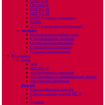
CDS 5 G16
CFC H G19
CHT 3 G 19
CHT 5 G 19
CS FT (бетонное основание)
WDHS
ZCFH (для легких конструкций)
Заклепки
Из коррозионностойкой стали
С оцинкованным стержнем
Со стандартным бортиком
С увеличенным бортиком
Стальные оцинкованные
Расходники
Буры
SDS
SDS DBCN
Для безударного сверления
Для сверления по армированному бетону
Для ударного сверления
Насадки
С крестообразным шлицем
С шестигранной головой MG H
T
Ударные