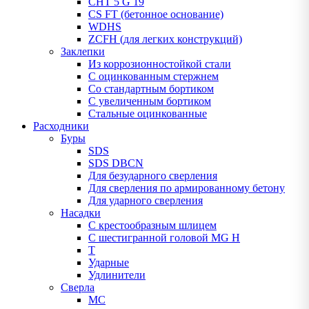
CHT 5 G 19
CS FT (бетонное основание)
WDHS
ZCFH (для легких конструкций)
Заклепки
Из коррозионностойкой стали
С оцинкованным стержнем
Со стандартным бортиком
С увеличенным бортиком
Стальные оцинкованные
Расходники
Буры
SDS
SDS DBCN
Для безударного сверления
Для сверления по армированному бетону
Для ударного сверления
Насадки
С крестообразным шлицем
С шестигранной головой MG H
T
Ударные
Удлинители
Сверла
МС