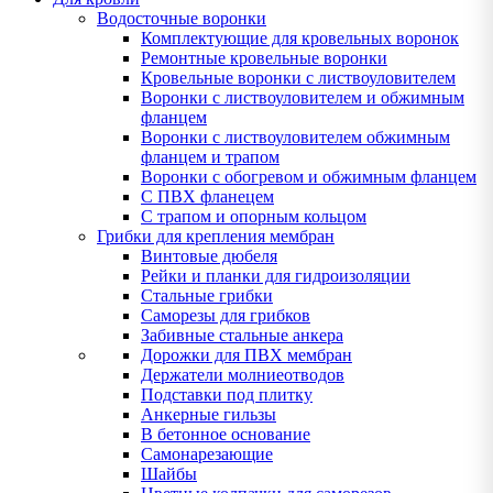
Водосточные воронки
Комплектующие для кровельных воронок
Ремонтные кровельные воронки
Кровельные воронки с листвоуловителем
Воронки с листвоуловителем и обжимным
фланцем
Воронки с листвоуловителем обжимным
фланцем и трапом
Воронки с обогревом и обжимным фланцем
С ПВХ фланецем
С трапом и опорным кольцом
Грибки для крепления мембран
Винтовые дюбеля
Рейки и планки для гидроизоляции
Стальные грибки
Саморезы для грибков
Забивные стальные анкера
Дорожки для ПВХ мембран
Держатели молниеотводов
Подставки под плитку
Анкерные гильзы
В бетонное основание
Самонарезающие
Шайбы