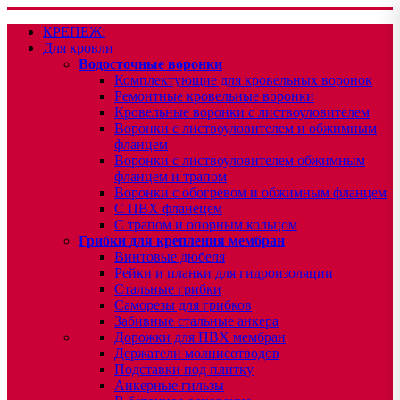
КРЕПЕЖ:
Для кровли
Водосточные воронки
Комплектующие для кровельных воронок
Ремонтные кровельные воронки
Кровельные воронки с листвоуловителем
Воронки с листвоуловителем и обжимным
фланцем
Воронки с листвоуловителем обжимным
фланцем и трапом
Воронки с обогревом и обжимным фланцем
С ПВХ фланецем
С трапом и опорным кольцом
Грибки для крепления мембран
Винтовые дюбеля
Рейки и планки для гидроизоляции
Стальные грибки
Саморезы для грибков
Забивные стальные анкера
Дорожки для ПВХ мембран
Держатели молниеотводов
Подставки под плитку
Анкерные гильзы