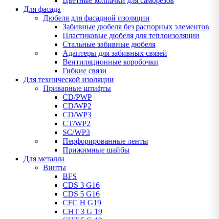
Цветные колпачки для саморезов
Для фасада
Дюбеля для фасадной изоляции
Забивные дюбеля без распорных элементов
Пластиковые дюбеля для теплоизоляции
Стальные забивные дюбеля
Адаптеры для забивных связей
Вентиляционные коробочки
Гибкие связи
Для технической изоляции
Приварные штифты
CD/PWP
CD/WP2
CD/WP3
CT/WP2
SC/WP3
Перфорированные ленты
Прижимные шайбы
Для металла
Винты
BFS
CDS 3 G16
CDS 5 G16
CFC H G19
CHT 3 G 19