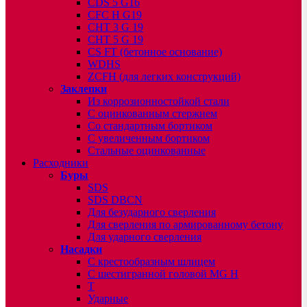
CDS 5 G16
CFC H G19
CHT 3 G 19
CHT 5 G 19
CS FT (бетонное основание)
WDHS
ZCFH (для легких конструкций)
Заклепки
Из коррозионностойкой стали
С оцинкованным стержнем
Со стандартным бортиком
С увеличенным бортиком
Стальные оцинкованные
Расходники
Буры
SDS
SDS DBCN
Для безударного сверления
Для сверления по армированному бетону
Для ударного сверления
Насадки
С крестообразным шлицем
С шестигранной головой MG H
T
Ударные