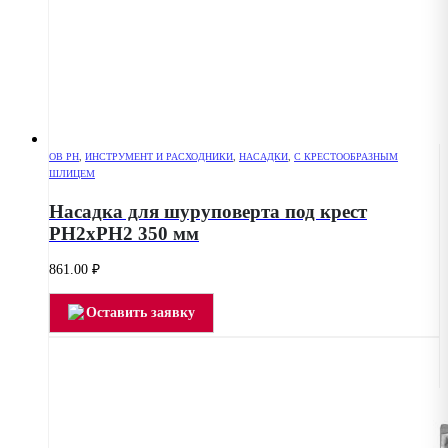
OB PH
,
ИНСТРУМЕНТ И РАСХОДНИКИ
,
НАСАДКИ
,
С КРЕСТООБРАЗНЫМ
ШЛИЦЕМ
Насадка для шуруповерта под крест
РН2хPH2 350 мм
861.00
₽
Оставить заявку