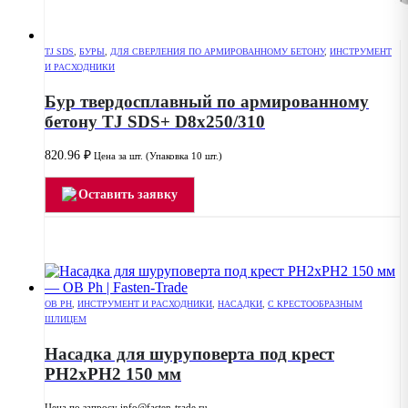
TJ SDS
,
БУРЫ
,
ДЛЯ СВЕРЛЕНИЯ ПО АРМИРОВАННОМУ БЕТОНУ
,
ИНСТРУМЕНТ
И РАСХОДНИКИ
Бур твердосплавный по армированному
бетону TJ SDS+ D8x250/310
820.96
₽
Цена за шт. (Упаковка 10 шт.)
Оставить заявку
OB PH
,
ИНСТРУМЕНТ И РАСХОДНИКИ
,
НАСАДКИ
,
С КРЕСТООБРАЗНЫМ
ШЛИЦЕМ
Насадка для шуруповерта под крест
РН2хPH2 150 мм
Цена по запросу info@fasten-trade.ru