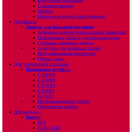
В бетонное основание
Самонарезающие
Шайбы
Цветные колпачки для саморезов
Для фасада
Дюбеля для фасадной изоляции
Забивные дюбеля без распорных элементов
Пластиковые дюбеля для теплоизоляции
Стальные забивные дюбеля
Адаптеры для забивных связей
Вентиляционные коробочки
Гибкие связи
Для технической изоляции
Приварные штифты
CD/PWP
CD/WP2
CD/WP3
CT/WP2
SC/WP3
Перфорированные ленты
Прижимные шайбы
Для металла
Винты
BFS
CDS 3 G16