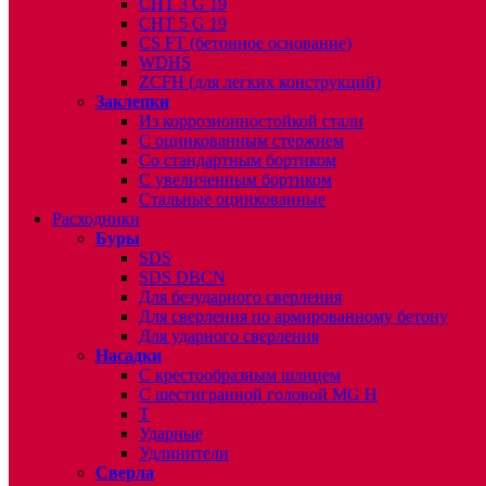
CHT 3 G 19
CHT 5 G 19
CS FT (бетонное основание)
WDHS
ZCFH (для легких конструкций)
Заклепки
Из коррозионностойкой стали
С оцинкованным стержнем
Со стандартным бортиком
С увеличенным бортиком
Стальные оцинкованные
Расходники
Буры
SDS
SDS DBCN
Для безударного сверления
Для сверления по армированному бетону
Для ударного сверления
Насадки
С крестообразным шлицем
С шестигранной головой MG H
T
Ударные
Удлинители
Сверла