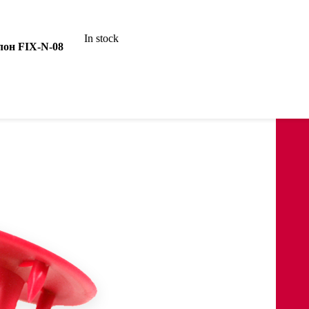
In stock
лон FIX-N-08
анцем
цем и трапом