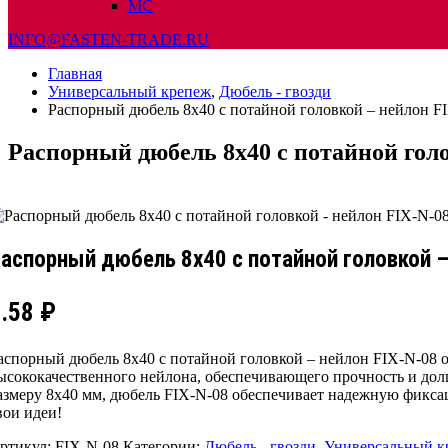
МС
INFO@FASTEN-TRADE.RU
Главная
Универсальный крепеж
,
Дюбель - гвозди
Распорный дюбель 8х40 с потайной головкой – нейлон F
Распорный дюбель 8х40 с потайной голо
аспорный дюбель 8х40 с потайной головкой –
1.58
₽
аспорный дюбель 8х40 с потайной головкой – нейлон FIX-N-08 о
ысококачественного нейлона, обеспечивающего прочность и долг
азмеру 8х40 мм, дюбель FIX-N-08 обеспечивает надежную фикса
вои идеи!
ртикул:
FIX-N-08
Категории:
Дюбель - гвозди
,
Универсальный к