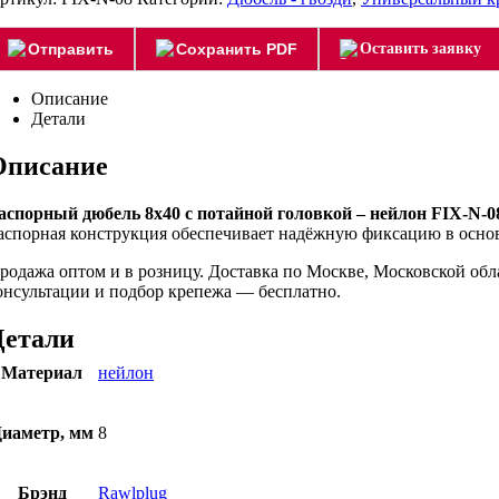
Отправить
Сохранить PDF
Оставить заявку
Описание
Детали
Описание
аспорный дюбель 8х40 с потайной головкой – нейлон FIX-N-0
аспорная конструкция обеспечивает надёжную фиксацию в основа
родажа оптом и в розницу. Доставка по Москве, Московской об
онсультации и подбор крепежа — бесплатно.
Детали
Материал
нейлон
иаметр, мм
8
Брэнд
Rawlplug