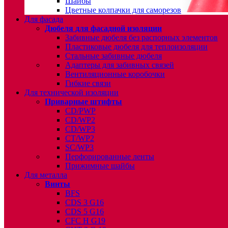
Шайбы
Цветные колпачки для саморезов
Для фасада
Дюбеля для фасадной изоляции
Забивные дюбеля без распорных элементов
Пластиковые дюбеля для теплоизоляции
Стальные забивные дюбеля
Адаптеры для забивных связей
Вентиляционные коробочки
Гибкие связи
Для технической изоляции
Приварные штифты
CD/PWP
CD/WP2
CD/WP3
CT/WP2
SC/WP3
Перфорированные ленты
Прижимные шайбы
Для металла
Винты
BFS
CDS 3 G16
CDS 5 G16
CFC H G19