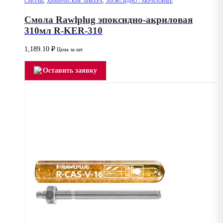
СМОЛЫ
,
ХИМИЧЕСКИЕ АНКЕРА
,
ЭПОКСИДНО - АКРИЛОВЫЕ
Смола Rawlplug эпоксидно-акриловая
310мл R-KER-310
1,189.10
₽
Цена за шт.
Оставить заявку