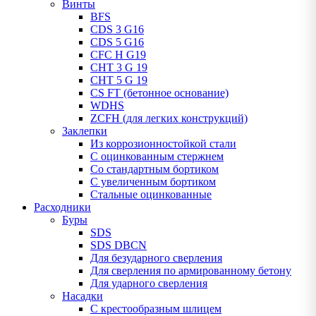
Винты
BFS
CDS 3 G16
CDS 5 G16
CFC H G19
CHT 3 G 19
CHT 5 G 19
CS FT (бетонное основание)
WDHS
ZCFH (для легких конструкций)
Заклепки
Из коррозионностойкой стали
С оцинкованным стержнем
Со стандартным бортиком
С увеличенным бортиком
Стальные оцинкованные
Расходники
Буры
SDS
SDS DBCN
Для безударного сверления
Для сверления по армированному бетону
Для ударного сверления
Насадки
С крестообразным шлицем