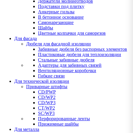
Держатели молниеотводов
Подставки под плитку
Анкерные гильзы
В бетонное основание
Самонарезающие
Шайбы
Цветные колпачки для саморезов
Для фасада
Дюбеля для фасадной изоляции
Забивные дюбеля без распорных элементов
Пластиковые дюбеля для теплоизоляции
Стальные забивные дюбеля
Адаптеры для забивных связей
Вентиляционные коробочки
Гибкие связи
Для технической изоляции
Приварные штифты
CD/PWP
CD/WP2
CD/WP3
CT/WP2
SC/WP3
Перфорированные ленты
Прижимные шайбы
Для металла