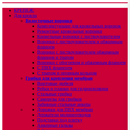
КРЕПЕЖ:
Для кровли
Водосточные воронки
Комплектующие для кровельных воронок
Ремонтные кровельные воронки
Кровельные воронки с листвоуловителем
Воронки с листвоуловителем и обжимным
фланцем
Воронки с листвоуловителем обжимным
фланцем и трапом
Воронки с обогревом и обжимным фланцем
С ПВХ фланецем
С трапом и опорным кольцом
Грибки для крепления мембран
Винтовые дюбеля
Рейки и планки для гидроизоляции
Стальные грибки
Саморезы для грибков
Забивные стальные анкера
Дорожки для ПВХ мембран
Держатели молниеотводов
Подставки под плитку
Анкерные гильзы