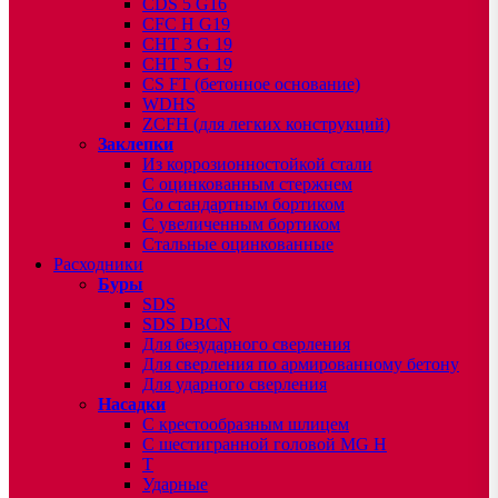
CDS 5 G16
CFC H G19
CHT 3 G 19
CHT 5 G 19
CS FT (бетонное основание)
WDHS
ZCFH (для легких конструкций)
Заклепки
Из коррозионностойкой стали
С оцинкованным стержнем
Со стандартным бортиком
С увеличенным бортиком
Стальные оцинкованные
Расходники
Буры
SDS
SDS DBCN
Для безударного сверления
Для сверления по армированному бетону
Для ударного сверления
Насадки
С крестообразным шлицем
С шестигранной головой MG H
T
Ударные