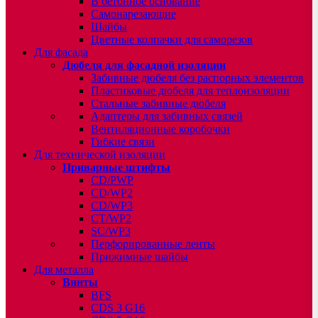
В бетонное основание
Самонарезающие
Шайбы
Цветные колпачки для саморезов
Для фасада
Дюбеля для фасадной изоляции
Забивные дюбеля без распорных элементов
Пластиковые дюбеля для теплоизоляции
Стальные забивные дюбеля
Адаптеры для забивных связей
Вентиляционные коробочки
Гибкие связи
Для технической изоляции
Приварные штифты
CD/PWP
CD/WP2
CD/WP3
CT/WP2
SC/WP3
Перфорированные ленты
Прижимные шайбы
Для металла
Винты
BFS
CDS 3 G16