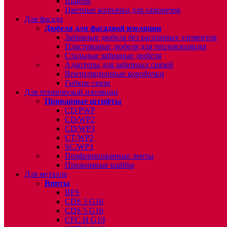
Шайбы
Цветные колпачки для саморезов
Для фасада
Дюбеля для фасадной изоляции
Забивные дюбеля без распорных элементов
Пластиковые дюбеля для теплоизоляции
Стальные забивные дюбеля
Адаптеры для забивных связей
Вентиляционные коробочки
Гибкие связи
Для технической изоляции
Приварные штифты
CD/PWP
CD/WP2
CD/WP3
CT/WP2
SC/WP3
Перфорированные ленты
Прижимные шайбы
Для металла
Винты
BFS
CDS 3 G16
CDS 5 G16
CFC H G19