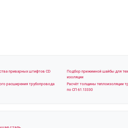
ества приварных штифтов CD
Подбор прижимной шайбы для тех
изоляции
вого расширения трубопровода
Расчёт толщины теплоизоляции т
по СП 61.13330
ющая сталь