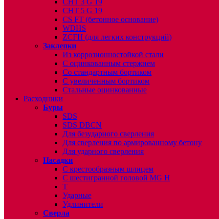
CHT 3 G 19
CHT 5 G 19
CS FT (бетонное основание)
WDHS
ZCFH (для легких конструкций)
Заклепки
Из коррозионностойкой стали
С оцинкованным стержнем
Со стандартным бортиком
С увеличенным бортиком
Стальные оцинкованные
Расходники
Буры
SDS
SDS DBCN
Для безударного сверления
Для сверления по армированному бетону
Для ударного сверления
Насадки
С крестообразным шлицем
С шестигранной головой MG H
T
Ударные
Удлинители
Сверла