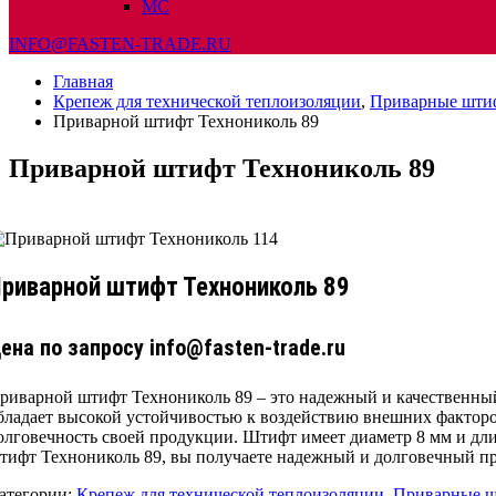
МС
INFO@FASTEN-TRADE.RU
Главная
Крепеж для технической теплоизоляции
,
Приварные шти
Приварной штифт Технониколь 89
Приварной штифт Технониколь 89
риварной штифт Технониколь 89
ена по запросу info@fasten-trade.ru
риварной штифт Технониколь 89 – это надежный и качественный
бладает высокой устойчивостью к воздействию внешних факторов
олговечность своей продукции. Штифт имеет диаметр 8 мм и д
тифт Технониколь 89, вы получаете надежный и долговечный про
атегории:
Крепеж для технической теплоизоляции
,
Приварные 