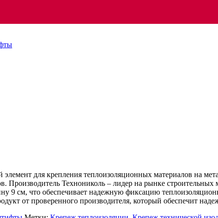
фты
 элемент для крепления теплоизоляционных материалов на мета
. Производитель Технониколь – лидер на рынке строительных м
лину 9 см, что обеспечивает надежную фиксацию теплоизоляци
дукт от проверенного производителя, который обеспечит надеж
штифты
Метки:
Крепеж теплоизоляции
,
Крепеж технической изо