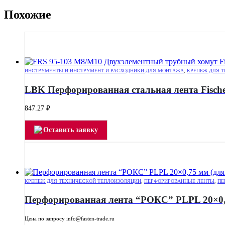
Похожие
ИНСТРУМЕНТЫ И ИНСТРУМЕНТ И РАСХОДНИКИ ДЛЯ МОНТАЖА
,
КРЕПЕЖ ДЛЯ 
LBK Перфорированная стальная лента Fisch
847.27
₽
Оставить заявку
КРЕПЕЖ ДЛЯ ТЕХНИЧЕСКОЙ ТЕПЛОИЗОЛЯЦИИ
,
ПЕРФОРИРОВАННЫЕ ЛЕНТЫ
,
ПЕ
Перфорированная лента “РОКС” РLPL 20×0,7
Цена по запросу info@fasten-trade.ru