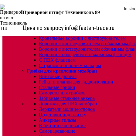
In sto
КРЕПЕЖ:
Приварной штифт Технониколь 89
Для кровли
Водосточные воронки
Цена по запросу info@fasten-trade.ru
Комплектующие для кровельных воронок
Ремонтные кровельные воронки
Кровельные воронки с листвоуловителем
Воронки с листвоуловителем и обжимным фл
Воронки с листвоуловителем обжимным флан
Воронки с обогревом и обжимным фланцем
С ПВХ фланецем
С трапом и опорным кольцом
Грибки для крепления мембран
Винтовые дюбеля
Рейки и планки для гидроизоляции
Стальные грибки
Саморезы для грибков
Забивные стальные анкера
Дорожки для ПВХ мембран
Держатели молниеотводов
Подставки под плитку
Анкерные гильзы
В бетонное основание
Самонарезающие