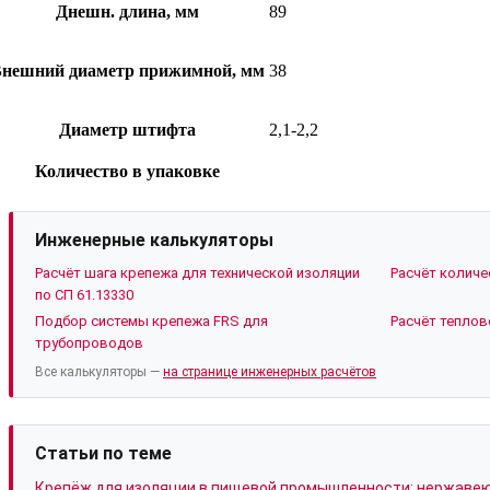
Днешн. длина, мм
89
нешний диаметр прижимной, мм
38
Диаметр штифта
2,1-2,2
Количество в упаковке
Инженерные калькуляторы
Расчёт шага крепежа для технической изоляции
Расчёт колич
по СП 61.13330
Подбор системы крепежа FRS для
Расчёт тепло
трубопроводов
Все калькуляторы —
на странице инженерных расчётов
Статьи по теме
Крепёж для изоляции в пищевой промышленности: нержаве