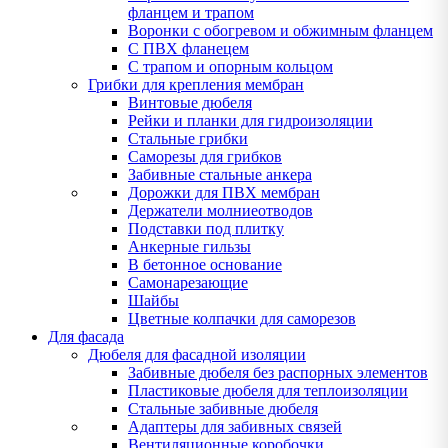
фланцем и трапом
Воронки с обогревом и обжимным фланцем
С ПВХ фланецем
С трапом и опорным кольцом
Грибки для крепления мембран
Винтовые дюбеля
Рейки и планки для гидроизоляции
Стальные грибки
Саморезы для грибков
Забивные стальные анкера
Дорожки для ПВХ мембран
Держатели молниеотводов
Подставки под плитку
Анкерные гильзы
В бетонное основание
Самонарезающие
Шайбы
Цветные колпачки для саморезов
Для фасада
Дюбеля для фасадной изоляции
Забивные дюбеля без распорных элементов
Пластиковые дюбеля для теплоизоляции
Стальные забивные дюбеля
Адаптеры для забивных связей
Вентиляционные коробочки