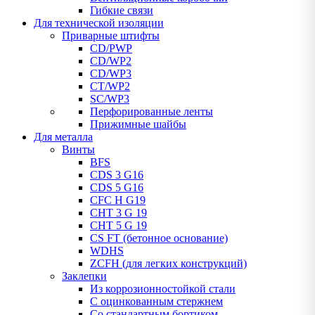
Гибкие связи
Для технической изоляции
Приварные штифты
CD/PWP
CD/WP2
CD/WP3
CT/WP2
SC/WP3
Перфорированные ленты
Прижимные шайбы
Для металла
Винты
BFS
CDS 3 G16
CDS 5 G16
CFC H G19
CHT 3 G 19
CHT 5 G 19
CS FT (бетонное основание)
WDHS
ZCFH (для легких конструкций)
Заклепки
Из коррозионностойкой стали
С оцинкованным стержнем
Со стандартным бортиком