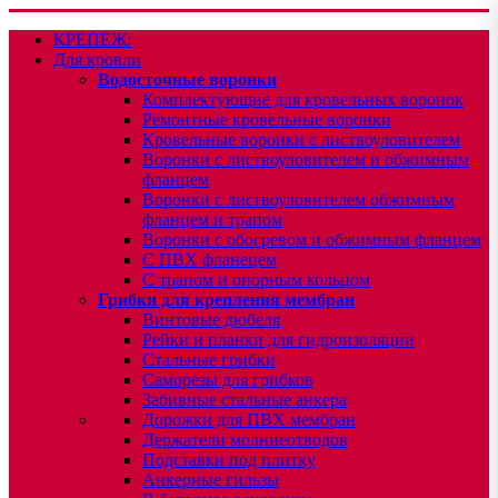
КРЕПЕЖ:
Для кровли
Водосточные воронки
Комплектующие для кровельных воронок
Ремонтные кровельные воронки
Кровельные воронки с листвоуловителем
Воронки с листвоуловителем и обжимным
фланцем
Воронки с листвоуловителем обжимным
фланцем и трапом
Воронки с обогревом и обжимным фланцем
С ПВХ фланецем
С трапом и опорным кольцом
Грибки для крепления мембран
Винтовые дюбеля
Рейки и планки для гидроизоляции
Стальные грибки
Саморезы для грибков
Забивные стальные анкера
Дорожки для ПВХ мембран
Держатели молниеотводов
Подставки под плитку
Анкерные гильзы