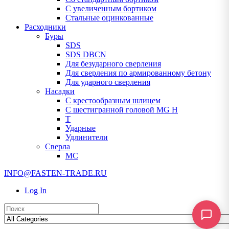
С увеличенным бортиком
Стальные оцинкованные
Расходники
Буры
SDS
SDS DBCN
Для безударного сверления
Для сверления по армированному бетону
Для ударного сверления
Насадки
С крестообразным шлицем
С шестигранной головой MG H
T
Ударные
Удлинители
Сверла
МС
INFO@FASTEN-TRADE.RU
Log In