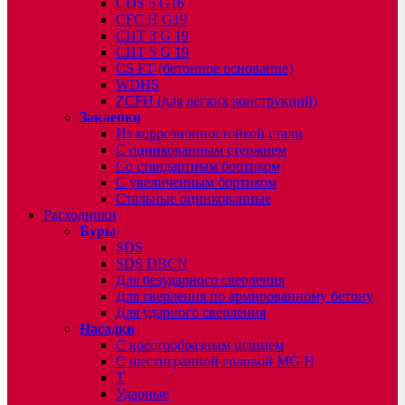
CDS 5 G16
CFC H G19
CHT 3 G 19
CHT 5 G 19
CS FT (бетонное основание)
WDHS
ZCFH (для легких конструкций)
Заклепки
Из коррозионностойкой стали
С оцинкованным стержнем
Со стандартным бортиком
С увеличенным бортиком
Стальные оцинкованные
Расходники
Буры
SDS
SDS DBCN
Для безударного сверления
Для сверления по армированному бетону
Для ударного сверления
Насадки
С крестообразным шлицем
С шестигранной головой MG H
T
Ударные