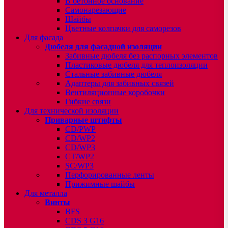
В бетонное основание
Самонарезающие
Шайбы
Цветные колпачки для саморезов
Для фасада
Дюбеля для фасадной изоляции
Забивные дюбеля без распорных элементов
Пластиковые дюбеля для теплоизоляции
Стальные забивные дюбеля
Адаптеры для забивных связей
Вентиляционные коробочки
Гибкие связи
Для технической изоляции
Приварные штифты
CD/PWP
CD/WP2
CD/WP3
CT/WP2
SC/WP3
Перфорированные ленты
Прижимные шайбы
Для металла
Винты
BFS
CDS 3 G16