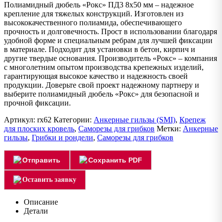
Полиамидный дюбель «Рокс» ПД3 8х50 мм – надежное
крепление для тяжелых конструкций. Изготовлен из
высококачественного полиамида, обеспечивающего
прочность и долговечность. Прост в использовании благодаря
удобной форме и специальным ребрам для лучшей фиксации
в материале. Подходит для установки в бетон, кирпич и
другие твердые основания. Производитель «Рокс» – компания
с многолетним опытом производства крепежных изделий,
гарантирующая высокое качество и надежность своей
продукции. Доверьте свой проект надежному партнеру и
выберите полиамидный дюбель «Рокс» для безопасной и
прочной фиксации.
Артикул:
rx62
Категории:
Анкерные гильзы (SMI)
,
Крепеж
для плоских кровель
,
Саморезы для грибков
Метки:
Анкерные
гильзы
,
Грибки и рондели
,
Саморезы для грибков
Отправить
Сохранить PDF
Оставить заявку
Описание
Детали