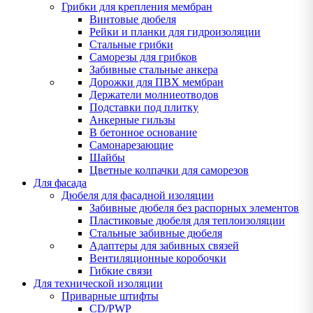
Грибки для крепления мембран
Винтовые дюбеля
Рейки и планки для гидроизоляции
Стальные грибки
Саморезы для грибков
Забивные стальные анкера
Дорожки для ПВХ мембран
Держатели молниеотводов
Подставки под плитку
Анкерные гильзы
В бетонное основание
Самонарезающие
Шайбы
Цветные колпачки для саморезов
Для фасада
Дюбеля для фасадной изоляции
Забивные дюбеля без распорных элементов
Пластиковые дюбеля для теплоизоляции
Стальные забивные дюбеля
Адаптеры для забивных связей
Вентиляционные коробочки
Гибкие связи
Для технической изоляции
Приварные штифты
CD/PWP