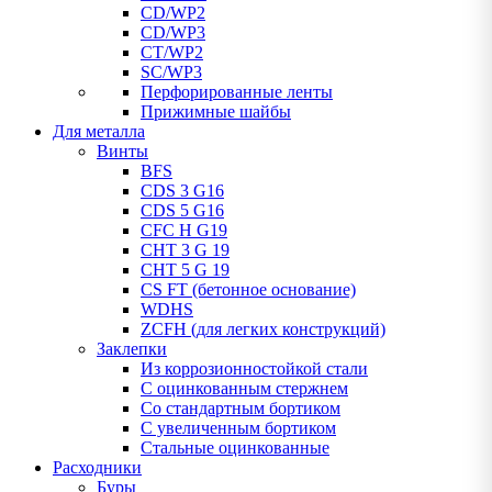
CD/WP2
CD/WP3
CT/WP2
SC/WP3
Перфорированные ленты
Прижимные шайбы
Для металла
Винты
BFS
CDS 3 G16
CDS 5 G16
CFC H G19
CHT 3 G 19
CHT 5 G 19
CS FT (бетонное основание)
WDHS
ZCFH (для легких конструкций)
Заклепки
Из коррозионностойкой стали
С оцинкованным стержнем
Со стандартным бортиком
С увеличенным бортиком
Стальные оцинкованные
Расходники
Буры