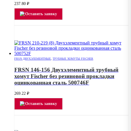
237.80
₽
Оставить заявку
FRSN ДВУХЭЛЕМЕНТНЫЕ
,
ТРУБНЫЕ ХОМУТЫ FISCHER
FRSN 146-156 Двухэлементный трубный
хомут Fischer без резиновой прокладки
оцинкованная сталь 500746F
269.22
₽
Оставить заявку