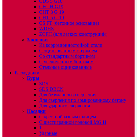
CDS 5 G16
CFC H G19
CHT 3 G 19
CHT 5 G 19
CS FT (бетонное основание)
WDHS
ZCFH (для легких конструкций)
Заклепки
Из коррозионностойкой стали
С оцинкованным стержнем
Со стандартным бортиком
С увеличенным бортиком
Стальные оцинкованные
Расходники
Буры
SDS
SDS DBCN
Для безударного сверления
Для сверления по армированному бетону
Для ударного сверления
Насадки
С крестообразным шлицем
С шестигранной головой MG H
T
Ударные