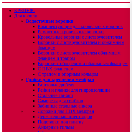
КРЕПЕЖ:
Для кровли
Водосточные воронки
Комплектующие для кровельных воронок
Ремонтные кровельные воронки
Кровельные воронки с листвоуловителем
Воронки с листвоуловителем и обжимным
фланцем
Воронки с листвоуловителем обжимным
фланцем и трапом
Воронки с обогревом и обжимным фланцем
С ПВХ фланецем
С трапом и опорным кольцом
Грибки для крепления мембран
Винтовые дюбеля
Рейки и планки для гидроизоляции
Стальные грибки
Саморезы для грибков
Забивные стальные анкера
Дорожки для ПВХ мембран
Держатели молниеотводов
Подставки под плитку
Анкерные гильзы