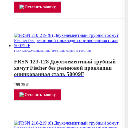
Оставить заявку
FRSN ДВУХЭЛЕМЕНТНЫЕ
,
ТРУБНЫЕ ХОМУТЫ FISCHER
FRSN 123-128 Двухэлементный трубный
хомут Fischer без резиновой прокладки
оцинкованная сталь 50009F
199.35
₽
Оставить заявку