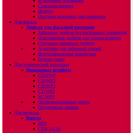
В бетонное основание
Самонарезающие
Шайбы
Цветные колпачки для саморезов
Для фасада
Дюбеля для фасадной изоляции
Забивные дюбеля без распорных элементов
Пластиковые дюбеля для теплоизоляции
Стальные забивные дюбеля
Адаптеры для забивных связей
Вентиляционные коробочки
Гибкие связи
Для технической изоляции
Приварные штифты
CD/PWP
CD/WP2
CD/WP3
CT/WP2
SC/WP3
Перфорированные ленты
Прижимные шайбы
Для металла
Винты
BFS
CDS 3 G16