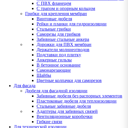
С ПВХ фланецем
С трапом и опорным кольцом
Грибки для крепления мембран
Винтовые дюбеля
Рейки и планки для гидроизоляции
Стальные грибки
Саморезы для грибков
Забивные стальные анкера
Дорожки для ПВХ мембран
Держатели молниеотводов
Подставки под плитку
Анкерные гильзы
В бетонное основание
Самонарезающие
Шайбы
Цветные колпачки для саморезов
Для фасада
Дюбеля для фасадной изоляции
Забивные дюбеля без распорных элементов
Пластиковые дюбеля для теплоизоляции
Стальные забивные дюбеля
Адаптеры для забивных связей
Вентиляционные коробочки
Гибкие связи
Для технической изоляции