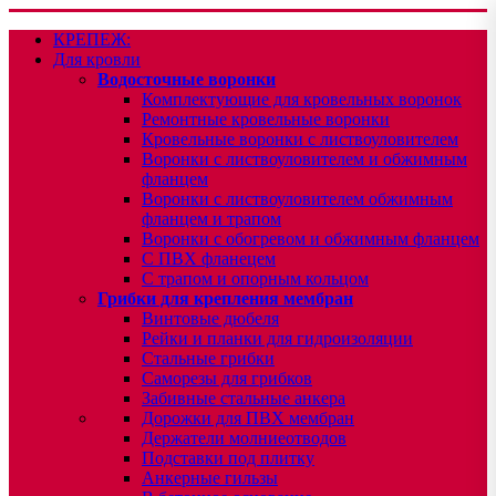
КРЕПЕЖ:
Для кровли
Водосточные воронки
Комплектующие для кровельных воронок
Ремонтные кровельные воронки
Кровельные воронки с листвоуловителем
Воронки с листвоуловителем и обжимным
фланцем
Воронки с листвоуловителем обжимным
фланцем и трапом
Воронки с обогревом и обжимным фланцем
С ПВХ фланецем
С трапом и опорным кольцом
Грибки для крепления мембран
Винтовые дюбеля
Рейки и планки для гидроизоляции
Стальные грибки
Саморезы для грибков
Забивные стальные анкера
Дорожки для ПВХ мембран
Держатели молниеотводов
Подставки под плитку
Анкерные гильзы