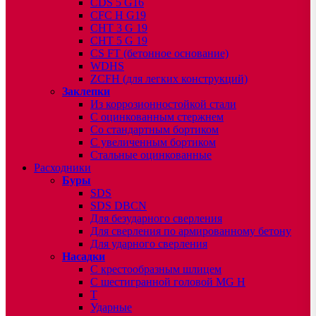
CDS 5 G16
CFC H G19
CHT 3 G 19
CHT 5 G 19
CS FT (бетонное основание)
WDHS
ZCFH (для легких конструкций)
Заклепки
Из коррозионностойкой стали
С оцинкованным стержнем
Со стандартным бортиком
С увеличенным бортиком
Стальные оцинкованные
Расходники
Буры
SDS
SDS DBCN
Для безударного сверления
Для сверления по армированному бетону
Для ударного сверления
Насадки
С крестообразным шлицем
С шестигранной головой MG H
T
Ударные