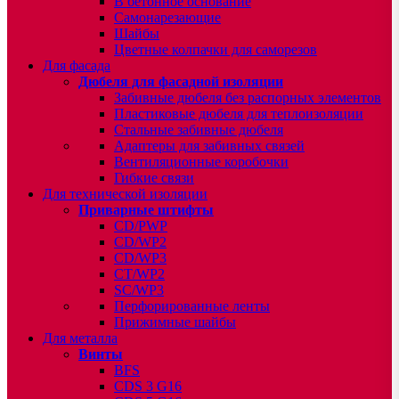
В бетонное основание
Самонарезающие
Шайбы
Цветные колпачки для саморезов
Для фасада
Дюбеля для фасадной изоляции
Забивные дюбеля без распорных элементов
Пластиковые дюбеля для теплоизоляции
Стальные забивные дюбеля
Адаптеры для забивных связей
Вентиляционные коробочки
Гибкие связи
Для технической изоляции
Приварные штифты
CD/PWP
CD/WP2
CD/WP3
CT/WP2
SC/WP3
Перфорированные ленты
Прижимные шайбы
Для металла
Винты
BFS
CDS 3 G16