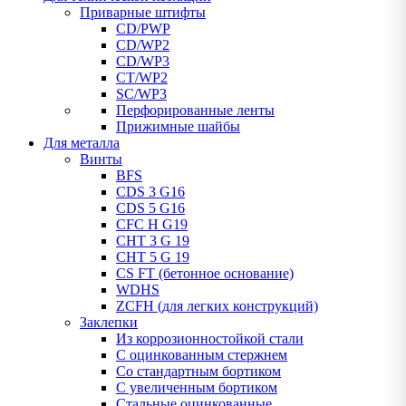
Приварные штифты
CD/PWP
CD/WP2
CD/WP3
CT/WP2
SC/WP3
Перфорированные ленты
Прижимные шайбы
Для металла
Винты
BFS
CDS 3 G16
CDS 5 G16
CFC H G19
CHT 3 G 19
CHT 5 G 19
CS FT (бетонное основание)
WDHS
ZCFH (для легких конструкций)
Заклепки
Из коррозионностойкой стали
С оцинкованным стержнем
Со стандартным бортиком
С увеличенным бортиком
Стальные оцинкованные