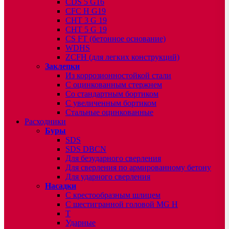
CDS 5 G16
CFC H G19
CHT 3 G 19
CHT 5 G 19
CS FT (бетонное основание)
WDHS
ZCFH (для легких конструкций)
Заклепки
Из коррозионностойкой стали
С оцинкованным стержнем
Со стандартным бортиком
С увеличенным бортиком
Стальные оцинкованные
Расходники
Буры
SDS
SDS DBCN
Для безударного сверления
Для сверления по армированному бетону
Для ударного сверления
Насадки
С крестообразным шлицем
С шестигранной головой MG H
T
Ударные