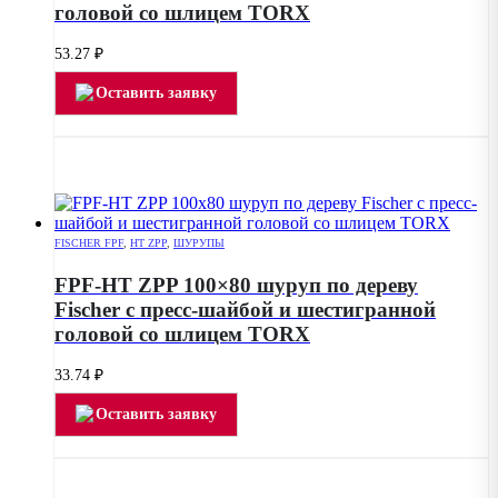
головой со шлицем TORX
53.27
₽
Оставить заявку
FISCHER FPF
,
HT ZPP
,
ШУРУПЫ
FPF-HT ZPP 100×80 шуруп по дереву
Fischer с пресс-шайбой и шестигранной
головой со шлицем TORX
33.74
₽
Оставить заявку