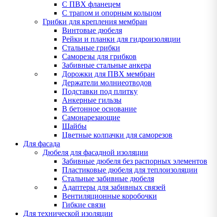
С ПВХ фланецем
С трапом и опорным кольцом
Грибки для крепления мембран
Винтовые дюбеля
Рейки и планки для гидроизоляции
Стальные грибки
Саморезы для грибков
Забивные стальные анкера
Дорожки для ПВХ мембран
Держатели молниеотводов
Подставки под плитку
Анкерные гильзы
В бетонное основание
Самонарезающие
Шайбы
Цветные колпачки для саморезов
Для фасада
Дюбеля для фасадной изоляции
Забивные дюбеля без распорных элементов
Пластиковые дюбеля для теплоизоляции
Стальные забивные дюбеля
Адаптеры для забивных связей
Вентиляционные коробочки
Гибкие связи
Для технической изоляции