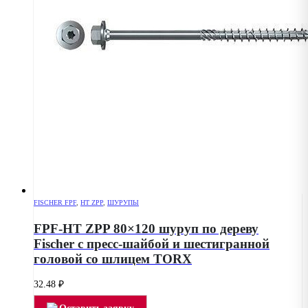
FISCHER FPF
,
HT ZPP
,
ШУРУПЫ
FPF-HT ZPP 80×120 шуруп по дереву
Fischer с пресс-шайбой и шестигранной
головой со шлицем TORX
32.48
₽