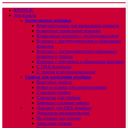
КРЕПЕЖ:
Для кровли
Водосточные воронки
Комплектующие для кровельных воронок
Ремонтные кровельные воронки
Кровельные воронки с листвоуловителем
Воронки с листвоуловителем и обжимным
фланцем
Воронки с листвоуловителем обжимным
фланцем и трапом
Воронки с обогревом и обжимным фланцем
С ПВХ фланецем
С трапом и опорным кольцом
Грибки для крепления мембран
Винтовые дюбеля
Рейки и планки для гидроизоляции
Стальные грибки
Саморезы для грибков
Забивные стальные анкера
Дорожки для ПВХ мембран
Держатели молниеотводов
Подставки под плитку
Анкерные гильзы