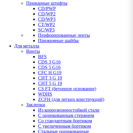
Приварные штифты
CD/PWP
CD/WP2
CD/WP3
CT/WP2
SC/WP3
Перфорированные ленты
Прижимные шайбы
Для металла
Винты
BFS
CDS 3 G16
CDS 5 G16
CFC H G19
CHT 3 G 19
CHT 5 G 19
CS FT (бетонное основание)
WDHS
ZCFH (для легких конструкций)
Заклепки
Из коррозионностойкой стали
С оцинкованным стержнем
Со стандартным бортиком
С увеличенным бортиком
Стальные оцинкованные