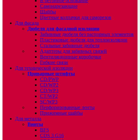
В бетонное основание
Самонарезающие
Шайбы
Цветные колпачки для саморезов
Для фасада
Дюбеля для фасадной изоляции
Забивные дюбеля без распорных элементов
Пластиковые дюбеля для теплоизоляции
Стальные забивные дюбеля
Адаптеры для забивных связей
Вентиляционные коробочки
Гибкие связи
Для технической изоляции
Приварные штифты
CD/PWP
CD/WP2
CD/WP3
CT/WP2
SC/WP3
Перфорированные ленты
Прижимные шайбы
Для металла
Винты
BFS
CDS 3 G16