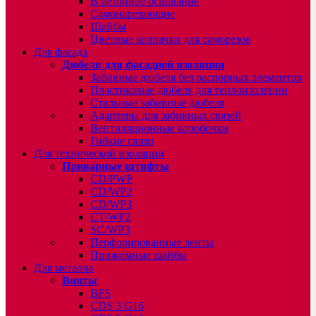
В бетонное основание
Самонарезающие
Шайбы
Цветные колпачки для саморезов
Для фасада
Дюбеля для фасадной изоляции
Забивные дюбеля без распорных элементов
Пластиковые дюбеля для теплоизоляции
Стальные забивные дюбеля
Адаптеры для забивных связей
Вентиляционные коробочки
Гибкие связи
Для технической изоляции
Приварные штифты
CD/PWP
CD/WP2
CD/WP3
CT/WP2
SC/WP3
Перфорированные ленты
Прижимные шайбы
Для металла
Винты
BFS
CDS 3 G16