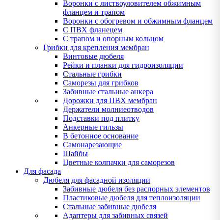
Воронки с листвоуловителем обжимным
фланцем и трапом
Воронки с обогревом и обжимным фланцем
С ПВХ фланецем
С трапом и опорным кольцом
Грибки для крепления мембран
Винтовые дюбеля
Рейки и планки для гидроизоляции
Стальные грибки
Саморезы для грибков
Забивные стальные анкера
Дорожки для ПВХ мембран
Держатели молниеотводов
Подставки под плитку
Анкерные гильзы
В бетонное основание
Самонарезающие
Шайбы
Цветные колпачки для саморезов
Для фасада
Дюбеля для фасадной изоляции
Забивные дюбеля без распорных элементов
Пластиковые дюбеля для теплоизоляции
Стальные забивные дюбеля
Адаптеры для забивных связей