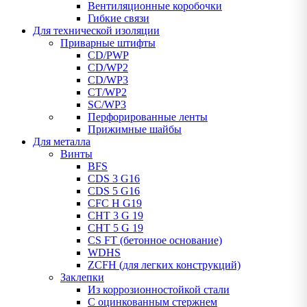
Вентиляционные коробочки
Гибкие связи
Для технической изоляции
Приварные штифты
CD/PWP
CD/WP2
CD/WP3
CT/WP2
SC/WP3
Перфорированные ленты
Прижимные шайбы
Для металла
Винты
BFS
CDS 3 G16
CDS 5 G16
CFC H G19
CHT 3 G 19
CHT 5 G 19
CS FT (бетонное основание)
WDHS
ZCFH (для легких конструкций)
Заклепки
Из коррозионностойкой стали
С оцинкованным стержнем