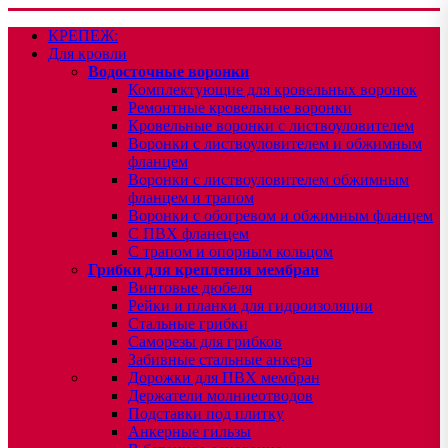
КРЕПЕЖ:
Для кровли
Водосточные воронки
Комплектующие для кровельных воронок
Ремонтные кровельные воронки
Кровельные воронки с листвоуловителем
Воронки с листвоуловителем и обжимным
фланцем
Воронки с листвоуловителем обжимным
фланцем и трапом
Воронки с обогревом и обжимным фланцем
С ПВХ фланецем
С трапом и опорным кольцом
Грибки для крепления мембран
Винтовые дюбеля
Рейки и планки для гидроизоляции
Стальные грибки
Саморезы для грибков
Забивные стальные анкера
Дорожки для ПВХ мембран
Держатели молниеотводов
Подставки под плитку
Анкерные гильзы