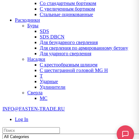
Со стандартным бортиком
С увеличенным бортиком
Стальные оцинкованные
Расходники
Буры
SDS
SDS DBCN
Для безударного сверления
Для сверления по армированному бетону
Для ударного сверления
Насадки
С крестообразным шлицем
С шестигранной головой MG H
T
Ударные
Удлинители
Сверла
МС
INFO@FASTEN-TRADE.RU
Log In