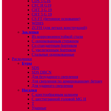
CDS 5 G16
CFC H G19
CHT 3 G 19
CHT 5 G 19
CS FT (бетонное основание)
WDHS
ZCFH (для легких конструкций)
Заклепки
Из коррозионностойкой стали
С оцинкованным стержнем
Со стандартным бортиком
С увеличенным бортиком
Стальные оцинкованные
Расходники
Буры
SDS
SDS DBCN
Для безударного сверления
Для сверления по армированному бетону
Для ударного сверления
Насадки
С крестообразным шлицем
С шестигранной головой MG H
T
Ударные