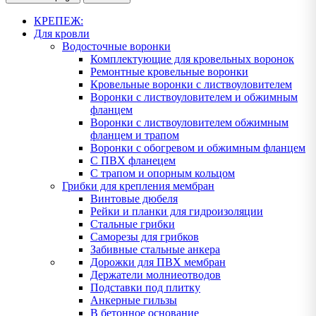
КРЕПЕЖ:
Для кровли
Водосточные воронки
Комплектующие для кровельных воронок
Ремонтные кровельные воронки
Кровельные воронки с листвоуловителем
Воронки с листвоуловителем и обжимным
фланцем
Воронки с листвоуловителем обжимным
фланцем и трапом
Воронки с обогревом и обжимным фланцем
С ПВХ фланецем
С трапом и опорным кольцом
Грибки для крепления мембран
Винтовые дюбеля
Рейки и планки для гидроизоляции
Стальные грибки
Саморезы для грибков
Забивные стальные анкера
Дорожки для ПВХ мембран
Держатели молниеотводов
Подставки под плитку
Анкерные гильзы
В бетонное основание