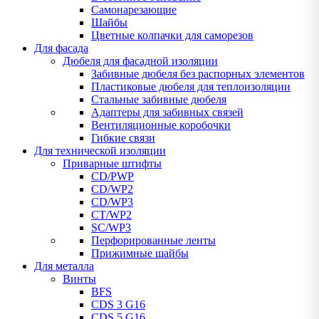
Самонарезающие
Шайбы
Цветные колпачки для саморезов
Для фасада
Дюбеля для фасадной изоляции
Забивные дюбеля без распорных элементов
Пластиковые дюбеля для теплоизоляции
Стальные забивные дюбеля
Адаптеры для забивных связей
Вентиляционные коробочки
Гибкие связи
Для технической изоляции
Приварные штифты
CD/PWP
CD/WP2
CD/WP3
CT/WP2
SC/WP3
Перфорированные ленты
Прижимные шайбы
Для металла
Винты
BFS
CDS 3 G16
CDS 5 G16