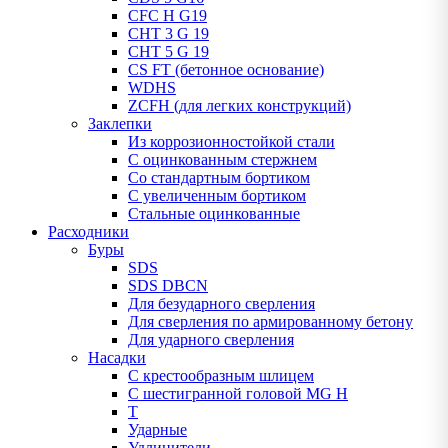
CFC H G19
CHT 3 G 19
CHT 5 G 19
CS FT (бетонное основание)
WDHS
ZCFH (для легких конструкций)
Заклепки
Из коррозионностойкой стали
С оцинкованным стержнем
Со стандартным бортиком
С увеличенным бортиком
Стальные оцинкованные
Расходники
Буры
SDS
SDS DBCN
Для безударного сверления
Для сверления по армированному бетону
Для ударного сверления
Насадки
С крестообразным шлицем
С шестигранной головой MG H
T
Ударные
Удлинители