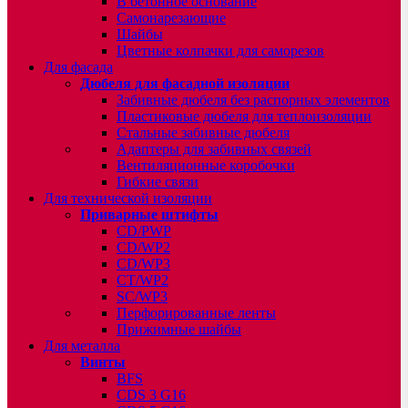
В бетонное основание
Самонарезающие
Шайбы
Цветные колпачки для саморезов
Для фасада
Дюбеля для фасадной изоляции
Забивные дюбеля без распорных элементов
Пластиковые дюбеля для теплоизоляции
Стальные забивные дюбеля
Адаптеры для забивных связей
Вентиляционные коробочки
Гибкие связи
Для технической изоляции
Приварные штифты
CD/PWP
CD/WP2
CD/WP3
CT/WP2
SC/WP3
Перфорированные ленты
Прижимные шайбы
Для металла
Винты
BFS
CDS 3 G16