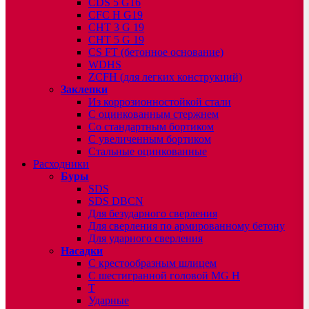
CDS 5 G16
CFC H G19
CHT 3 G 19
CHT 5 G 19
CS FT (бетонное основание)
WDHS
ZCFH (для легких конструкций)
Заклепки
Из коррозионностойкой стали
С оцинкованным стержнем
Со стандартным бортиком
С увеличенным бортиком
Стальные оцинкованные
Расходники
Буры
SDS
SDS DBCN
Для безударного сверления
Для сверления по армированному бетону
Для ударного сверления
Насадки
С крестообразным шлицем
С шестигранной головой MG H
T
Ударные