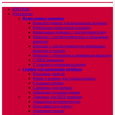
КРЕПЕЖ:
Для кровли
Водосточные воронки
Комплектующие для кровельных воронок
Ремонтные кровельные воронки
Кровельные воронки с листвоуловителем
Воронки с листвоуловителем и обжимным
фланцем
Воронки с листвоуловителем обжимным
фланцем и трапом
Воронки с обогревом и обжимным фланцем
С ПВХ фланецем
С трапом и опорным кольцом
Грибки для крепления мембран
Винтовые дюбеля
Рейки и планки для гидроизоляции
Стальные грибки
Саморезы для грибков
Забивные стальные анкера
Дорожки для ПВХ мембран
Держатели молниеотводов
Подставки под плитку
Анкерные гильзы