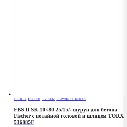
FBS II SK
,
FISCHER
,
ШУРУПЫ
,
ШУРУПЫ ПО БЕТОНУ
FBS II SK 10×80 25/15/- шуруп для бетона
Fischer с потайной головой и шлицем TORX
536885F