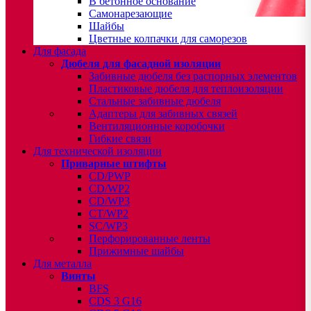
В бетонное основание
Самонарезающие
Шайбы
Цветные колпачки для саморезов
Для фасада
Дюбеля для фасадной изоляции
Забивные дюбеля без распорных элементов
Пластиковые дюбеля для теплоизоляции
Стальные забивные дюбеля
Адаптеры для забивных связей
Вентиляционные коробочки
Гибкие связи
Для технической изоляции
Приварные штифты
CD/PWP
CD/WP2
CD/WP3
CT/WP2
SC/WP3
Перфорированные ленты
Прижимные шайбы
Для металла
Винты
BFS
CDS 3 G16