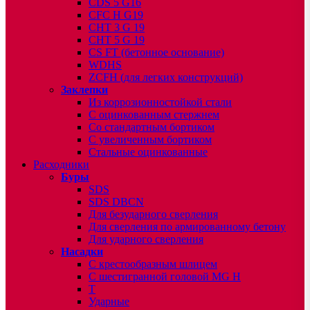
CDS 5 G16
CFC H G19
CHT 3 G 19
CHT 5 G 19
CS FT (бетонное основание)
WDHS
ZCFH (для легких конструкций)
Заклепки
Из коррозионностойкой стали
С оцинкованным стержнем
Со стандартным бортиком
С увеличенным бортиком
Стальные оцинкованные
Расходники
Буры
SDS
SDS DBCN
Для безударного сверления
Для сверления по армированному бетону
Для ударного сверления
Насадки
С крестообразным шлицем
С шестигранной головой MG H
T
Ударные