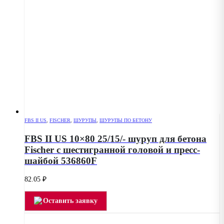
FBS II US
,
FISCHER
,
ШУРУПЫ
,
ШУРУПЫ ПО БЕТОНУ
FBS II US 10×80 25/15/- шуруп для бетона
Fischer с шестигранной головой и пресс-
шайбой 536860F
82.05
₽
Оставить заявку