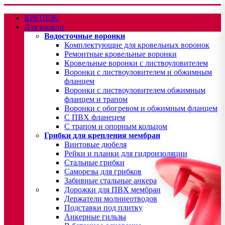
КРЕПЕЖ:
Для кровли
Водосточные воронки
Комплектующие для кровельных воронок
Ремонтные кровельные воронки
Кровельные воронки с листвоуловителем
Воронки с листвоуловителем и обжимным
фланцем
Воронки с листвоуловителем обжимным
фланцем и трапом
Воронки с обогревом и обжимным фланцем
С ПВХ фланецем
С трапом и опорным кольцом
Грибки для крепления мембран
Винтовые дюбеля
Рейки и планки для гидроизоляции
Стальные грибки
Саморезы для грибков
Забивные стальные анкера
Дорожки для ПВХ мембран
Держатели молниеотводов
Подставки под плитку
Анкерные гильзы