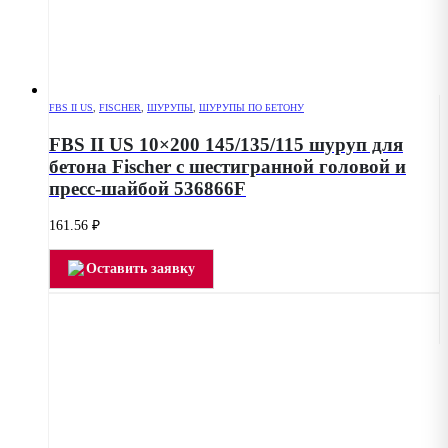
FBS II US
,
FISCHER
,
ШУРУПЫ
,
ШУРУПЫ ПО БЕТОНУ
FBS II US 10×200 145/135/115 шуруп для
бетона Fischer с шестигранной головой и
пресс-шайбой 536866F
161.56
₽
Оставить заявку