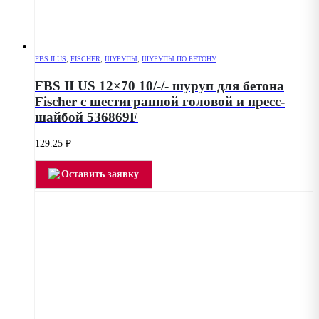
FBS II US
,
FISCHER
,
ШУРУПЫ
,
ШУРУПЫ ПО БЕТОНУ
FBS II US 12×70 10/-/- шуруп для бетона
Fischer с шестигранной головой и пресс-
шайбой 536869F
129.25
₽
Оставить заявку