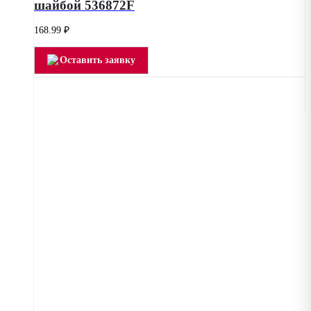
шайбой 536872F
168.99
₽
Оставить заявку