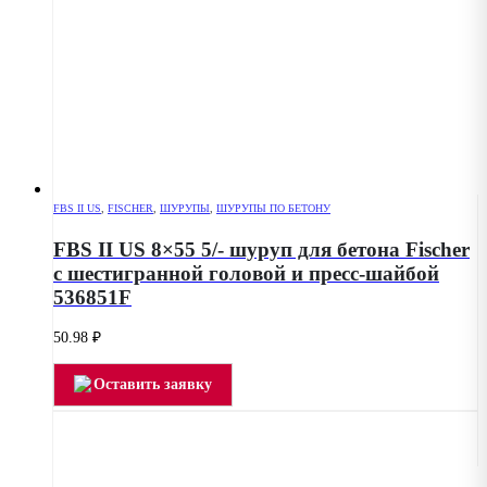
FBS II US
,
FISCHER
,
ШУРУПЫ
,
ШУРУПЫ ПО БЕТОНУ
FBS II US 8×55 5/- шуруп для бетона Fischer
с шестигранной головой и пресс-шайбой
536851F
50.98
₽
Оставить заявку