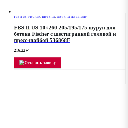
FBS II US
,
FISCHER
,
ШУРУПЫ
,
ШУРУПЫ ПО БЕТОНУ
FBS II US 10×260 205/195/175 шуруп для
бетона Fischer с шестигранной головой и
пресс-шайбой 536868F
216.22
₽
Оставить заявку