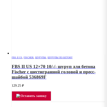
FBS II US
,
FISCHER
,
ШУРУПЫ
,
ШУРУПЫ ПО БЕТОНУ
FBS II US 12×70 10/-/- шуруп для бетона
Fischer с шестигранной головой и пресс-
шайбой 536869F
129.25
₽
Оставить заявку