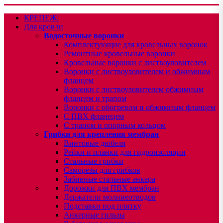
КРЕПЕЖ:
Для кровли
Водосточные воронки
Комплектующие для кровельных воронок
Ремонтные кровельные воронки
Кровельные воронки с листвоуловителем
Воронки с листвоуловителем и обжимным
фланцем
Воронки с листвоуловителем обжимным
фланцем и трапом
Воронки с обогревом и обжимным фланцем
С ПВХ фланецем
С трапом и опорным кольцом
Грибки для крепления мембран
Винтовые дюбеля
Рейки и планки для гидроизоляции
Стальные грибки
Саморезы для грибков
Забивные стальные анкера
Дорожки для ПВХ мембран
Держатели молниеотводов
Подставки под плитку
Анкерные гильзы