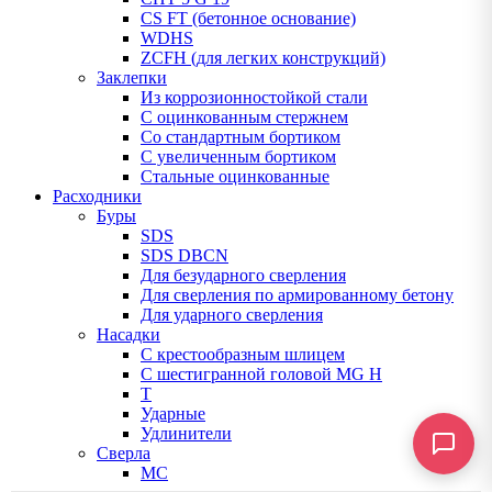
CS FT (бетонное основание)
WDHS
ZCFH (для легких конструкций)
Заклепки
Из коррозионностойкой стали
С оцинкованным стержнем
Со стандартным бортиком
С увеличенным бортиком
Стальные оцинкованные
Расходники
Буры
SDS
SDS DBCN
Для безударного сверления
Для сверления по армированному бетону
Для ударного сверления
Насадки
С крестообразным шлицем
С шестигранной головой MG H
T
Ударные
Удлинители
Сверла
МС