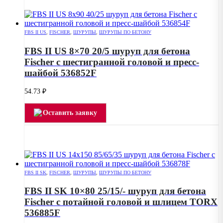
FBS II US
,
FISCHER
,
ШУРУПЫ
,
ШУРУПЫ ПО БЕТОНУ
FBS II US 8×70 20/5 шуруп для бетона
Fischer с шестигранной головой и пресс-
шайбой 536852F
54.73
₽
Оставить заявку
FBS II SK
,
FISCHER
,
ШУРУПЫ
,
ШУРУПЫ ПО БЕТОНУ
FBS II SK 10×80 25/15/- шуруп для бетона
Fischer с потайной головой и шлицем TORX
536885F