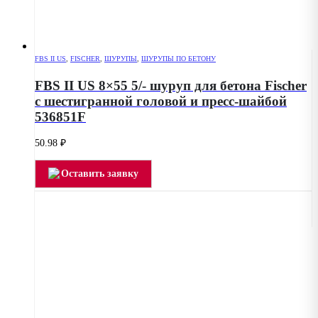
FBS II US
,
FISCHER
,
ШУРУПЫ
,
ШУРУПЫ ПО БЕТОНУ
FBS II US 8×55 5/- шуруп для бетона Fischer
с шестигранной головой и пресс-шайбой
536851F
50.98
₽
Оставить заявку