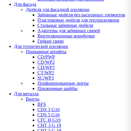
Для фасада
Дюбеля для фасадной изоляции
Забивные дюбеля без распорных элементов
Пластиковые дюбеля для теплоизоляции
Стальные забивные дюбеля
Адаптеры для забивных связей
Вентиляционные коробочки
Гибкие связи
Для технической изоляции
Приварные штифты
CD/PWP
CD/WP2
CD/WP3
CT/WP2
SC/WP3
Перфорированные ленты
Прижимные шайбы
Для металла
Винты
BFS
CDS 3 G16
CDS 5 G16
CFC H G19
CHT 3 G 19
CHT 5 G 19