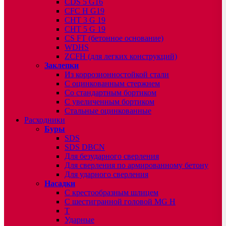
CDS 5 G16
CFC H G19
CHT 3 G 19
CHT 5 G 19
CS FT (бетонное основание)
WDHS
ZCFH (для легких конструкций)
Заклепки
Из коррозионностойкой стали
С оцинкованным стержнем
Со стандартным бортиком
С увеличенным бортиком
Стальные оцинкованные
Расходники
Буры
SDS
SDS DBCN
Для безударного сверления
Для сверления по армированному бетону
Для ударного сверления
Насадки
С крестообразным шлицем
С шестигранной головой MG H
T
Ударные