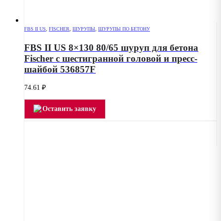
FBS II US
,
FISCHER
,
ШУРУПЫ
,
ШУРУПЫ ПО БЕТОНУ
FBS II US 8×130 80/65 шуруп для бетона
Fischer с шестигранной головой и пресс-
шайбой 536857F
74.61
₽
Оставить заявку