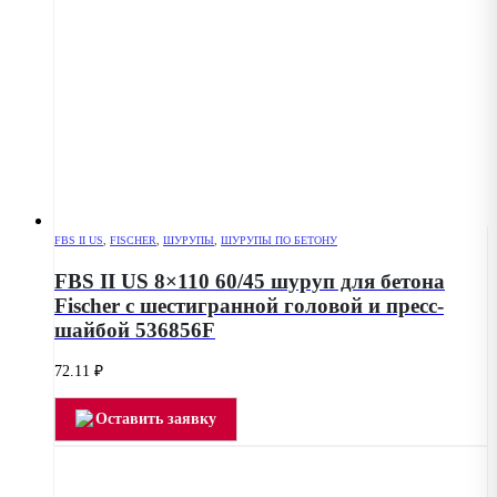
FBS II US
,
FISCHER
,
ШУРУПЫ
,
ШУРУПЫ ПО БЕТОНУ
FBS II US 8×110 60/45 шуруп для бетона
Fischer с шестигранной головой и пресс-
шайбой 536856F
72.11
₽
Оставить заявку