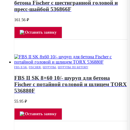
бетона Fischer с шестигранной головой и
пресс-шайбой 536866F
161.56
₽
Оставить заявку
FBS II SK
,
FISCHER
,
ШУРУПЫ
,
ШУРУПЫ ПО БЕТОНУ
FBS II SK 8×60 10/- шуруп для бетона
Fischer с потайной головой и шлицем TORX
536880F
55.95
₽
Оставить заявку