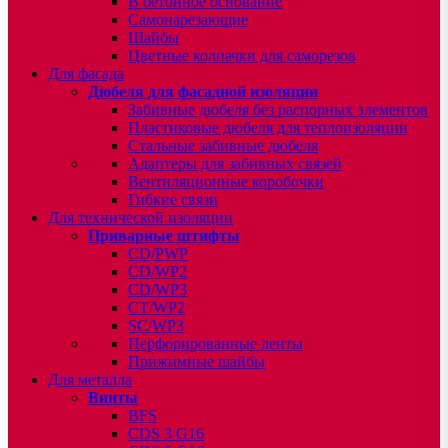
В бетонное основание
Самонарезающие
Шайбы
Цветные колпачки для саморезов
Для фасада
Дюбеля для фасадной изоляции
Забивные дюбеля без распорных элементов
Пластиковые дюбеля для теплоизоляции
Стальные забивные дюбеля
Адаптеры для забивных связей
Вентиляционные коробочки
Гибкие связи
Для технической изоляции
Приварные штифты
CD/PWP
CD/WP2
CD/WP3
CT/WP2
SC/WP3
Перфорированные ленты
Прижимные шайбы
Для металла
Винты
BFS
CDS 3 G16