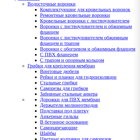
Водосточные воронки
Комплектующие для кровельных воронок
Ремонтные кровельные воронки
Кровельные воронки с листвоуловителем
Воронки с листвоуловителем и обжимным
фланцем
Воронки с листвоуловителем обжимным
фланцем и трапом
Воронки с обогревом и обжимным фланцем
С ПВХ фланецем
С трапом и опорным кольцом
Грибки для крепления мембран
Винтовые дюбеля
Рейки и планки для гидроизоляции
Стальные грибки
Саморезы для грибков
Забивные стальные анкера
Дорожки для ПВХ мембран
Держатели молниеотводов
Подставки под плитку
Анкерные гильзы
В бетонное основание
Самонарезающие
Шайбы
Цветные колпачки для саморезов