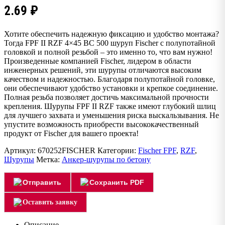
2.69
₽
Хотите обеспечить надежную фиксацию и удобство монтажа?
Тогда FPF II RZF 4×45 BC 500 шуруп Fischer с полупотайной
головкой и полной резьбой – это именно то, что вам нужно!
Произведенные компанией Fischer, лидером в области
инженерных решений, эти шурупы отличаются высоким
качеством и надежностью. Благодаря полупотайной головке,
они обеспечивают удобство установки и крепкое соединение.
Полная резьба позволяет достичь максимальной прочности
крепления. Шурупы FPF II RZF также имеют глубокий шлиц
для лучшего захвата и уменьшения риска выскальзывания. Не
упустите возможность приобрести высококачественный
продукт от Fischer для вашего проекта!
Артикул:
670252FISCHER
Категории:
Fischer FPF
,
RZF
,
Шурупы
Метка:
Анкер-шурупы по бетону
Отправить
Сохранить PDF
Оставить заявку
Описание