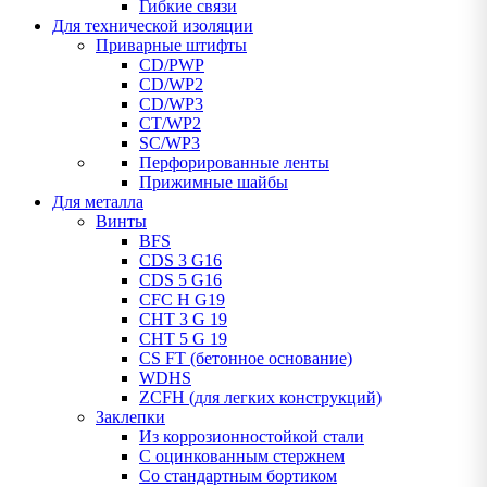
Гибкие связи
Для технической изоляции
Приварные штифты
CD/PWP
CD/WP2
CD/WP3
CT/WP2
SC/WP3
Перфорированные ленты
Прижимные шайбы
Для металла
Винты
BFS
CDS 3 G16
CDS 5 G16
CFC H G19
CHT 3 G 19
CHT 5 G 19
CS FT (бетонное основание)
WDHS
ZCFH (для легких конструкций)
Заклепки
Из коррозионностойкой стали
С оцинкованным стержнем
Со стандартным бортиком