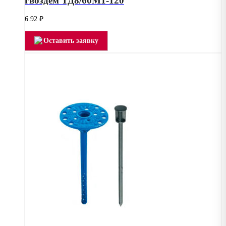
гвоздем ТД8/60М1-120
6.92
₽
Оставить заявку