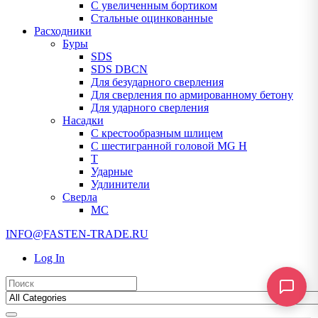
С увеличенным бортиком
Стальные оцинкованные
Расходники
Буры
SDS
SDS DBCN
Для безударного сверления
Для сверления по армированному бетону
Для ударного сверления
Насадки
С крестообразным шлицем
С шестигранной головой MG H
T
Ударные
Удлинители
Сверла
МС
INFO@FASTEN-TRADE.RU
Log In