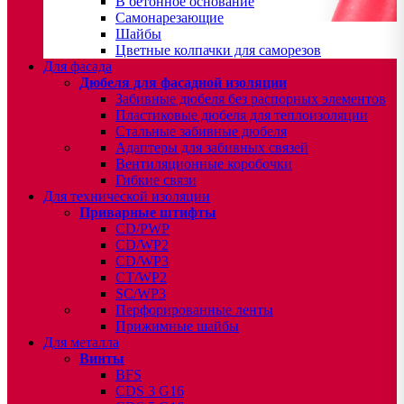
В бетонное основание
Самонарезающие
Шайбы
Цветные колпачки для саморезов
Для фасада
Дюбеля для фасадной изоляции
Забивные дюбеля без распорных элементов
Пластиковые дюбеля для теплоизоляции
Стальные забивные дюбеля
Адаптеры для забивных связей
Вентиляционные коробочки
Гибкие связи
Для технической изоляции
Приварные штифты
CD/PWP
CD/WP2
CD/WP3
CT/WP2
SC/WP3
Перфорированные ленты
Прижимные шайбы
Для металла
Винты
BFS
CDS 3 G16