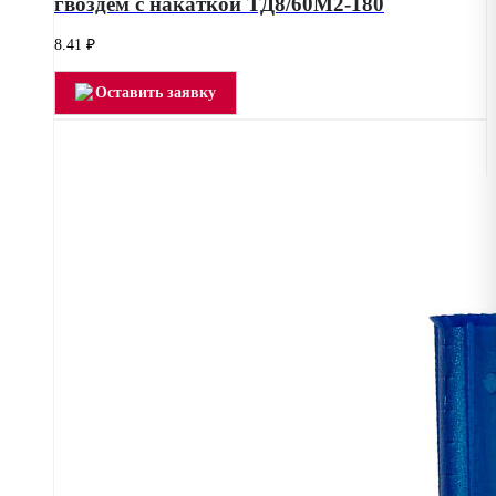
гвоздем с накаткой ТД8/60М2-180
8.41
₽
Оставить заявку