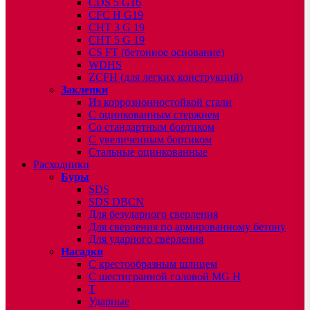
CDS 5 G16
CFC H G19
CHT 3 G 19
CHT 5 G 19
CS FT (бетонное основание)
WDHS
ZCFH (для легких конструкций)
Заклепки
Из коррозионностойкой стали
С оцинкованным стержнем
Со стандартным бортиком
С увеличенным бортиком
Стальные оцинкованные
Расходники
Буры
SDS
SDS DBCN
Для безударного сверления
Для сверления по армированному бетону
Для ударного сверления
Насадки
С крестообразным шлицем
С шестигранной головой MG H
T
Ударные