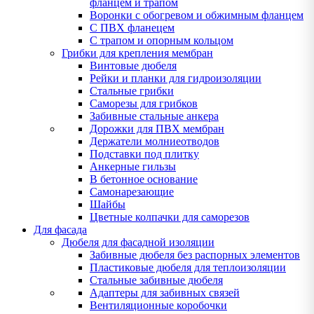
фланцем и трапом
Воронки с обогревом и обжимным фланцем
С ПВХ фланецем
С трапом и опорным кольцом
Грибки для крепления мембран
Винтовые дюбеля
Рейки и планки для гидроизоляции
Стальные грибки
Саморезы для грибков
Забивные стальные анкера
Дорожки для ПВХ мембран
Держатели молниеотводов
Подставки под плитку
Анкерные гильзы
В бетонное основание
Самонарезающие
Шайбы
Цветные колпачки для саморезов
Для фасада
Дюбеля для фасадной изоляции
Забивные дюбеля без распорных элементов
Пластиковые дюбеля для теплоизоляции
Стальные забивные дюбеля
Адаптеры для забивных связей
Вентиляционные коробочки