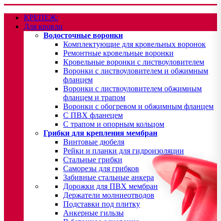
КРЕПЕЖ:
Для кровли
Водосточные воронки
Комплектующие для кровельных воронок
Ремонтные кровельные воронки
Кровельные воронки с листвоуловителем
Воронки с листвоуловителем и обжимным
фланцем
Воронки с листвоуловителем обжимным
фланцем и трапом
Воронки с обогревом и обжимным фланцем
С ПВХ фланецем
С трапом и опорным кольцом
Грибки для крепления мембран
Винтовые дюбеля
Рейки и планки для гидроизоляции
Стальные грибки
Саморезы для грибков
Забивные стальные анкера
Дорожки для ПВХ мембран
Держатели молниеотводов
Подставки под плитку
Анкерные гильзы