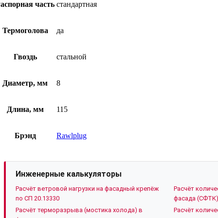
аспорная часть
стандартная
Термоголова
да
Гвоздь
стальной
Диаметр, мм
8
Длина, мм
115
Брэнд
Rawlplug
Инженерные калькуляторы
Расчёт ветровой нагрузки на фасадный крепёж
Расчёт количе
по СП 20.13330
фасада (СФТК
Расчёт терморазрыва (мостика холода) в
Расчёт количе