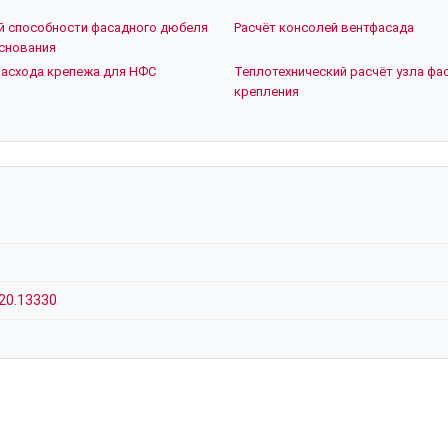
й способности фасадного дюбеля
Расчёт консолей вентфасада
снования
расхода крепежа для НФС
Теплотехнический расчёт узла фа
крепления
20.13330