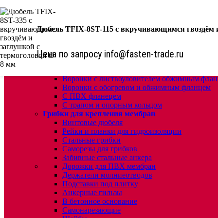
КРЕПЕЖ:
Для кровли
Дюбель TFIX-8ST-115 с вкручивающимся гвоздём и
Водосточные воронки
Комплектующие для кровельных воронок
Цена по запросу info@fasten-trade.ru
Ремонтные кровельные воронки
Кровельные воронки с листвоуловителем
Воронки с листвоуловителем и обжимным фл
Воронки с листвоуловителем обжимным флан
Воронки с обогревом и обжимным фланцем
С ПВХ фланецем
С трапом и опорным кольцом
Грибки для крепления мембран
Винтовые дюбеля
Рейки и планки для гидроизоляции
Стальные грибки
Саморезы для грибков
Забивные стальные анкера
Дорожки для ПВХ мембран
Держатели молниеотводов
Подставки под плитку
Анкерные гильзы
В бетонное основание
Самонарезающие