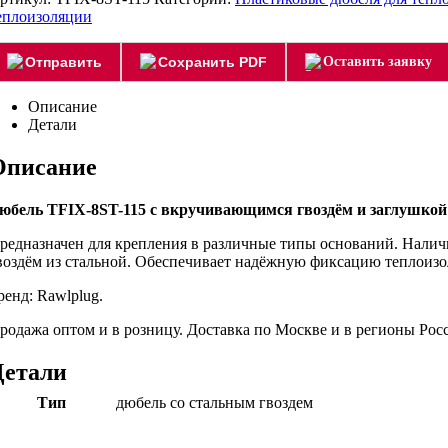
еплоизоляции
Отправить
Сохранить PDF
Оставить заявку
Описание
Детали
Описание
юбель TFIX-8ST-115 с вкручивающимся гвоздём и заглушкой 
редназначен для крепления в различные типы оснований. Налич
воздём из стальной. Обеспечивает надёжную фиксацию теплоизо
ренд: Rawlplug.
родажа оптом и в розницу. Доставка по Москве и в регионы Ро
Детали
Тип
дюбель со стальным гвоздем