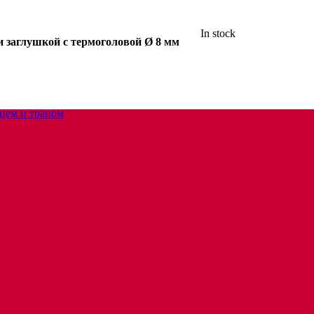
In stock
 заглушкой с термоголовой Ø 8 мм
анцем
цем и трапом