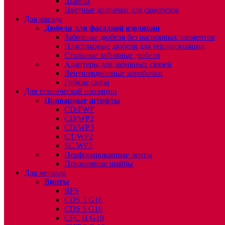
Шайбы
Цветные колпачки для саморезов
Для фасада
Дюбеля для фасадной изоляции
Забивные дюбеля без распорных элементов
Пластиковые дюбеля для теплоизоляции
Стальные забивные дюбеля
Адаптеры для забивных связей
Вентиляционные коробочки
Гибкие связи
Для технической изоляции
Приварные штифты
CD/PWP
CD/WP2
CD/WP3
CT/WP2
SC/WP3
Перфорированные ленты
Прижимные шайбы
Для металла
Винты
BFS
CDS 3 G16
CDS 5 G16
CFC H G19