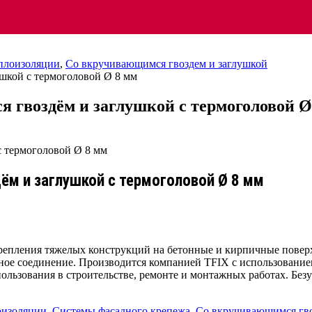
еплоизоляции
,
Со вкручивающимся гвоздем и заглушкой
шкой с термоголовой Ø 8 мм
 гвоздём и заглушкой с термоголовой Ø
ём и заглушкой с термоголовой Ø 8 мм
репления тяжелых конструкций на бетонные и кирпичные поверх
жное соединение. Производится компанией TFIX с использовани
льзования в строительстве, ремонте и монтажных работах. Безуп
оизоляции
,
Системы фасадного крепежа
,
Со вкручивающимся гво