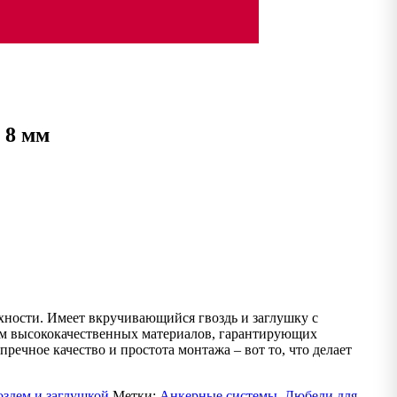
 8 мм
ности. Имеет вкручивающийся гвоздь и заглушку с
ем высококачественных материалов, гарантирующих
речное качество и простота монтажа – вот то, что делает
здем и заглушкой
Метки:
Анкерные системы
,
Дюбели для