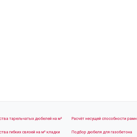
ства тарельчатых дюбелей на м²
Расчёт несущей способности рам
)
ства гибких связей на м² кладки
Подбор дюбеля для газобетона