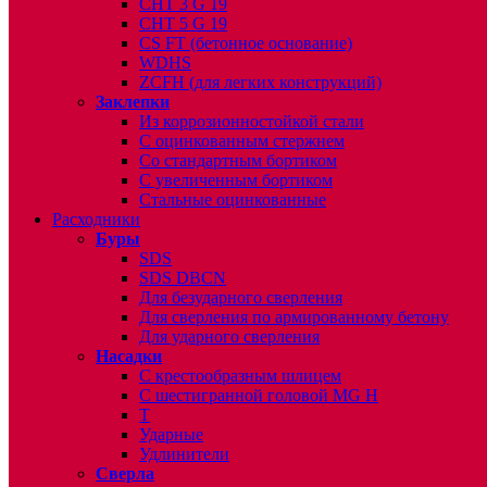
CHT 3 G 19
CHT 5 G 19
CS FT (бетонное основание)
WDHS
ZCFH (для легких конструкций)
Заклепки
Из коррозионностойкой стали
С оцинкованным стержнем
Со стандартным бортиком
С увеличенным бортиком
Стальные оцинкованные
Расходники
Буры
SDS
SDS DBCN
Для безударного сверления
Для сверления по армированному бетону
Для ударного сверления
Насадки
С крестообразным шлицем
С шестигранной головой MG H
T
Ударные
Удлинители
Сверла