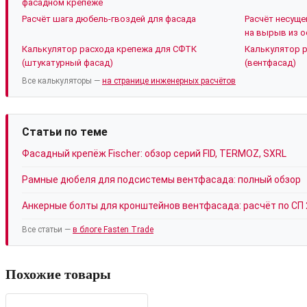
фасадном крепеже
Расчёт шага дюбель-гвоздей для фасада
Расчёт несуще
на вырыв из о
Калькулятор расхода крепежа для СФТК
Калькулятор 
(штукатурный фасад)
(вентфасад)
Все калькуляторы —
на странице инженерных расчётов
Статьи по теме
Фасадный крепёж Fischer: обзор серий FID, TERMOZ, SXRL
Рамные дюбеля для подсистемы вентфасада: полный обзор
Анкерные болты для кронштейнов вентфасада: расчёт по СП 
Все статьи —
в блоге Fasten Trade
Похожие товары