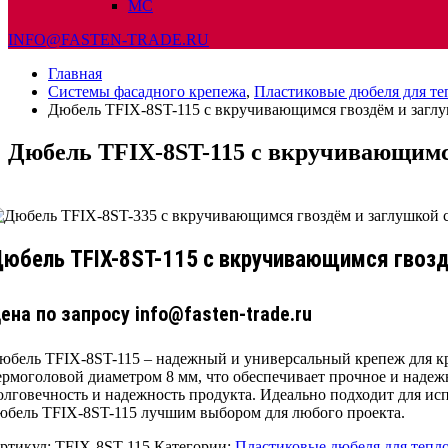
МС
INFO@FASTEN-TRADE.RU
Главная
Системы фасадного крепежа
,
Пластиковые дюбеля для т
Дюбель TFIX-8ST-115 с вкручивающимся гвоздём и заглу
Дюбель TFIX-8ST-115 с вкручивающимся
юбель TFIX-8ST-115 с вкручивающимся гвозд
ена по запросу info@fasten-trade.ru
юбель TFIX-8ST-115 – надежный и универсальный крепеж для к
ермоголовой диаметром 8 мм, что обеспечивает прочное и наде
олговечность и надежность продукта. Идеально подходит для испо
юбель TFIX-8ST-115 лучшим выбором для любого проекта.
ртикул:
TFIX-8ST-115
Категории:
Пластиковые дюбеля для тепл