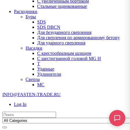
С увеличенным бортиком
Стальные оцинкованные
Расходники
Буры
SDS
SDS DBCN
Для безударного сверления
Для сверления по армированному бетону
Для ударного сверления
Насадки
С крестообразным шлицем
С шестигранной головой MG H
T
Ударные
Удлинители
Сверла
МС
INFO@FASTEN-TRADE.RU
Log In