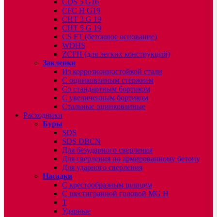
CDS 5 G16
CFC H G19
CHT 3 G 19
CHT 5 G 19
CS FT (бетонное основание)
WDHS
ZCFH (для легких конструкций)
Заклепки
Из коррозионностойкой стали
С оцинкованным стержнем
Со стандартным бортиком
С увеличенным бортиком
Стальные оцинкованные
Расходники
Буры
SDS
SDS DBCN
Для безударного сверления
Для сверления по армированному бетону
Для ударного сверления
Насадки
С крестообразным шлицем
С шестигранной головой MG H
T
Ударные