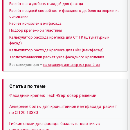
Расчёт шага дюбель-гвоздей для фасада
Расчёт несущей способности фасадного дюбеля на вырыв из
основания
Расчёт консолей вентфасада
Подбор крепёжной пластины
Калькулятор расхода крепежа для СФТК (штукатурный
фасад)
Калькулятор расхода крепежа для НФС (вентфасад)
Теплотехнический расчёт узла фасадного крепления
Все калькуляторы —
на странице инженерных расчётов
Статьи по теме
Фасадный крепёж Tech-Krep: обзор решений
Анкерные болты для кронштейнов вентфасада: расчёт
по СП 20.13330
Гибкие связи для фасада: базальтопластик vs
нержавеющая сталь