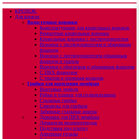
КРЕПЕЖ:
Для кровли
Водосточные воронки
Комплектующие для кровельных воронок
Ремонтные кровельные воронки
Кровельные воронки с листвоуловителем
Воронки с листвоуловителем и обжимным
фланцем
Воронки с листвоуловителем обжимным
фланцем и трапом
Воронки с обогревом и обжимным фланцем
С ПВХ фланецем
С трапом и опорным кольцом
Грибки для крепления мембран
Винтовые дюбеля
Рейки и планки для гидроизоляции
Стальные грибки
Саморезы для грибков
Забивные стальные анкера
Дорожки для ПВХ мембран
Держатели молниеотводов
Подставки под плитку
Анкерные гильзы