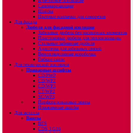
В бетонное основание
Самонарезающие
Шайбы
Цветные колпачки для саморезов
Для фасада
Дюбеля для фасадной изоляции
Забивные дюбеля без распорных элементов
Пластиковые дюбеля для теплоизоляции
Стальные забивные дюбеля
Адаптеры для забивных связей
Вентиляционные коробочки
Гибкие связи
Для технической изоляции
Приварные штифты
CD/PWP
CD/WP2
CD/WP3
CT/WP2
SC/WP3
Перфорированные ленты
Прижимные шайбы
Для металла
Винты
BFS
CDS 3 G16