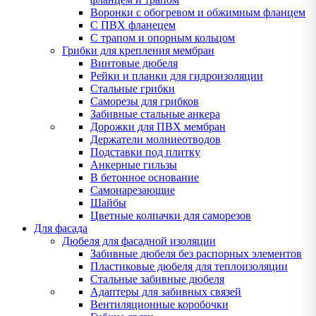
Воронки с обогревом и обжимным фланцем
С ПВХ фланецем
С трапом и опорным кольцом
Грибки для крепления мембран
Винтовые дюбеля
Рейки и планки для гидроизоляции
Стальные грибки
Саморезы для грибков
Забивные стальные анкера
Дорожки для ПВХ мембран
Держатели молниеотводов
Подставки под плитку
Анкерные гильзы
В бетонное основание
Самонарезающие
Шайбы
Цветные колпачки для саморезов
Для фасада
Дюбеля для фасадной изоляции
Забивные дюбеля без распорных элементов
Пластиковые дюбеля для теплоизоляции
Стальные забивные дюбеля
Адаптеры для забивных связей
Вентиляционные коробочки