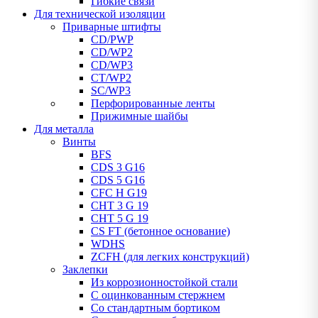
Гибкие связи
Для технической изоляции
Приварные штифты
CD/PWP
CD/WP2
CD/WP3
CT/WP2
SC/WP3
Перфорированные ленты
Прижимные шайбы
Для металла
Винты
BFS
CDS 3 G16
CDS 5 G16
CFC H G19
CHT 3 G 19
CHT 5 G 19
CS FT (бетонное основание)
WDHS
ZCFH (для легких конструкций)
Заклепки
Из коррозионностойкой стали
С оцинкованным стержнем
Со стандартным бортиком