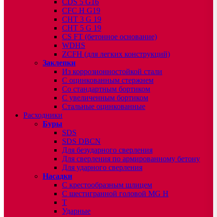
CDS 5 G16
CFC H G19
CHT 3 G 19
CHT 5 G 19
CS FT (бетонное основание)
WDHS
ZCFH (для легких конструкций)
Заклепки
Из коррозионностойкой стали
С оцинкованным стержнем
Со стандартным бортиком
С увеличенным бортиком
Стальные оцинкованные
Расходники
Буры
SDS
SDS DBCN
Для безударного сверления
Для сверления по армированному бетону
Для ударного сверления
Насадки
С крестообразным шлицем
С шестигранной головой MG H
T
Ударные