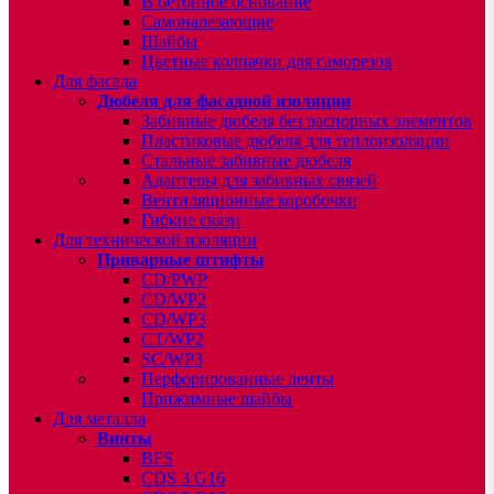
В бетонное основание
Самонарезающие
Шайбы
Цветные колпачки для саморезов
Для фасада
Дюбеля для фасадной изоляции
Забивные дюбеля без распорных элементов
Пластиковые дюбеля для теплоизоляции
Стальные забивные дюбеля
Адаптеры для забивных связей
Вентиляционные коробочки
Гибкие связи
Для технической изоляции
Приварные штифты
CD/PWP
CD/WP2
CD/WP3
CT/WP2
SC/WP3
Перфорированные ленты
Прижимные шайбы
Для металла
Винты
BFS
CDS 3 G16