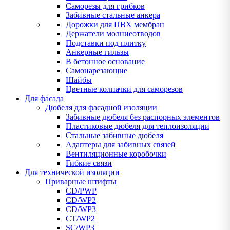
Саморезы для грибков
Забивные стальные анкера
Дорожки для ПВХ мембран
Держатели молниеотводов
Подставки под плитку
Анкерные гильзы
В бетонное основание
Самонарезающие
Шайбы
Цветные колпачки для саморезов
Для фасада
Дюбеля для фасадной изоляции
Забивные дюбеля без распорных элементов
Пластиковые дюбеля для теплоизоляции
Стальные забивные дюбеля
Адаптеры для забивных связей
Вентиляционные коробочки
Гибкие связи
Для технической изоляции
Приварные штифты
CD/PWP
CD/WP2
CD/WP3
CT/WP2
SC/WP3