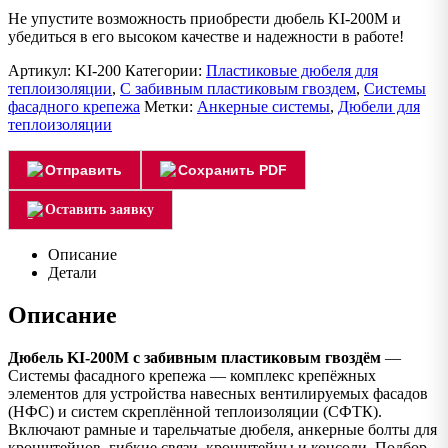
Не упустите возможность приобрести дюбель KI-200М и
убедиться в его высоком качестве и надежности в работе!
Артикул:
KI-200
Категории:
Пластиковые дюбеля для
теплоизоляции
,
С забивным пластиковым гвоздем
,
Системы
фасадного крепежа
Метки:
Анкерные системы
,
Дюбели для
теплоизоляции
Отправить
Сохранить PDF
Оставить заявку
Описание
Детали
Описание
Дюбель KI-200М с забивным пластиковым гвоздём
—
Системы фасадного крепежа — комплекс крепёжных
элементов для устройства навесных вентилируемых фасадов
(НФС) и систем скреплённой теплоизоляции (СФТК).
Включают рамные и тарельчатые дюбеля, анкерные болты для
кронштейнов, гибкие связи, кронштейны и консоли. Подбор