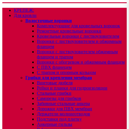
КРЕПЕЖ:
Для кровли
Водосточные воронки
Комплектующие для кровельных воронок
Ремонтные кровельные воронки
Кровельные воронки с листвоуловителем
Воронки с листвоуловителем и обжимным
фланцем
Воронки с листвоуловителем обжимным
фланцем и трапом
Воронки с обогревом и обжимным фланцем
С ПВХ фланецем
С трапом и опорным кольцом
Грибки для крепления мембран
Винтовые дюбеля
Рейки и планки для гидроизоляции
Стальные грибки
Саморезы для грибков
Забивные стальные анкера
Дорожки для ПВХ мембран
Держатели молниеотводов
Подставки под плитку
Анкерные гильзы