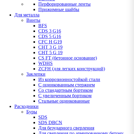
Перфорированные ленты
Прижимные шайбы
Для металла
Винты
BFS
CDS 3 G16
CDS 5 G16
CFC H G19
CHT 3 G 19
CHT 5 G 19
CS FT (бетонное основание)
WDHS
ZCFH (для легких конструкций)
Заклепки
Из коррозионностойкой стали
С оцинкованным стержнем
Со стандартным бортиком
С увеличенным бортиком
Стальные оцинкованные
Расходники
Буры
SDS
SDS DBCN
Для безударного сверления
Для сверления по армированному бетону