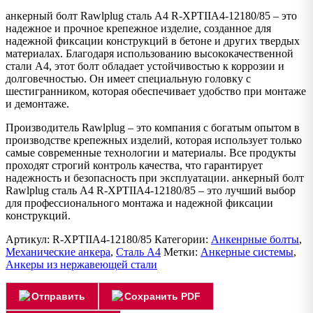
анкерный болт Rawlplug сталь А4 R-XPTIIA4-12180/85 – это
надежное и прочное крепежное изделие, созданное для
надежной фиксации конструкций в бетоне и других твердых
материалах. Благодаря использованию высококачественной
стали А4, этот болт обладает устойчивостью к коррозии и
долговечностью. Он имеет специальную головку с
шестигранником, которая обеспечивает удобство при монтаже
и демонтаже.
Производитель Rawlplug – это компания с богатым опытом в
производстве крепежных изделий, которая использует только
самые современные технологии и материалы. Все продукты
проходят строгий контроль качества, что гарантирует
надежность и безопасность при эксплуатации. анкерный болт
Rawlplug сталь А4 R-XPTIIA4-12180/85 – это лучший выбор
для профессионального монтажа и надежной фиксации
конструкций.
Артикул:
R-XPTIIA4-12180/85
Категории:
Анкенрные болты
,
Механические анкера
,
Сталь А4
Метки:
Анкерные системы
,
Анкеры из нержавеющей стали
Отправить
Сохранить PDF