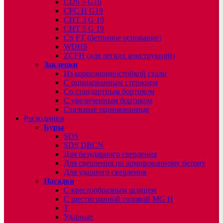
CDS 5 G16
CFC H G19
CHT 3 G 19
CHT 5 G 19
CS FT (бетонное основание)
WDHS
ZCFH (для легких конструкций)
Заклепки
Из коррозионностойкой стали
С оцинкованным стержнем
Со стандартным бортиком
С увеличенным бортиком
Стальные оцинкованные
Расходники
Буры
SDS
SDS DBCN
Для безударного сверления
Для сверления по армированному бетону
Для ударного сверления
Насадки
С крестообразным шлицем
С шестигранной головой MG H
T
Ударные