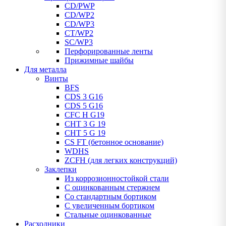
CD/PWP
CD/WP2
CD/WP3
CT/WP2
SC/WP3
Перфорированные ленты
Прижимные шайбы
Для металла
Винты
BFS
CDS 3 G16
CDS 5 G16
CFC H G19
CHT 3 G 19
CHT 5 G 19
CS FT (бетонное основание)
WDHS
ZCFH (для легких конструкций)
Заклепки
Из коррозионностойкой стали
С оцинкованным стержнем
Со стандартным бортиком
С увеличенным бортиком
Стальные оцинкованные
Расходники