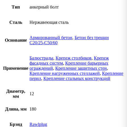
Тип
анкерный болт
Сталь
Нержавеющая сталь
Армированный бетон
,
Бетон без трещин
Основание
C20/25-C50/60
Балюстрады
,
Крепеж столбиков
,
Крепеж
фасадных систем
,
Крепление барьерных
Применение
ограждений
,
Крепление защитных стен
,
Крепление нагруженных стеллажей
,
Крепление
перил
,
Крепление стальных конструкций
Диаметр,
12
мм
Длина, мм
180
Брэнд
Rawlplug