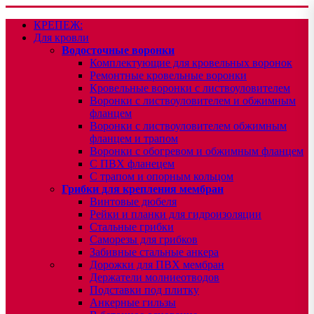
КРЕПЕЖ:
Для кровли
Водосточные воронки
Комплектующие для кровельных воронок
Ремонтные кровельные воронки
Кровельные воронки с листвоуловителем
Воронки с листвоуловителем и обжимным
фланцем
Воронки с листвоуловителем обжимным
фланцем и трапом
Воронки с обогревом и обжимным фланцем
С ПВХ фланецем
С трапом и опорным кольцом
Грибки для крепления мембран
Винтовые дюбеля
Рейки и планки для гидроизоляции
Стальные грибки
Саморезы для грибков
Забивные стальные анкера
Дорожки для ПВХ мембран
Держатели молниеотводов
Подставки под плитку
Анкерные гильзы