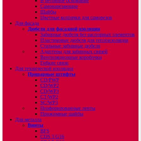
В бетонное основание
Самонарезающие
Шайбы
Цветные колпачки для саморезов
Для фасада
Дюбеля для фасадной изоляции
Забивные дюбеля без распорных элементов
Пластиковые дюбеля для теплоизоляции
Стальные забивные дюбеля
Адаптеры для забивных связей
Вентиляционные коробочки
Гибкие связи
Для технической изоляции
Приварные штифты
CD/PWP
CD/WP2
CD/WP3
CT/WP2
SC/WP3
Перфорированные ленты
Прижимные шайбы
Для металла
Винты
BFS
CDS 3 G16