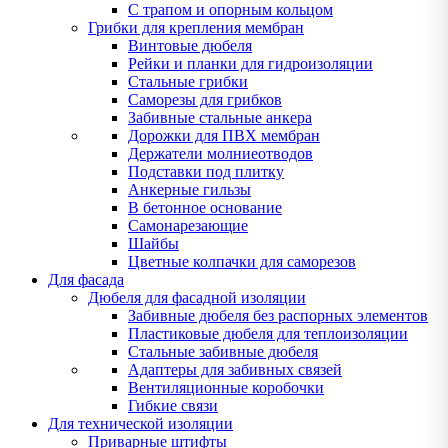
С трапом и опорным кольцом
Грибки для крепления мембран
Винтовые дюбеля
Рейки и планки для гидроизоляции
Стальные грибки
Саморезы для грибков
Забивные стальные анкера
Дорожки для ПВХ мембран
Держатели молниеотводов
Подставки под плитку
Анкерные гильзы
В бетонное основание
Самонарезающие
Шайбы
Цветные колпачки для саморезов
Для фасада
Дюбеля для фасадной изоляции
Забивные дюбеля без распорных элементов
Пластиковые дюбеля для теплоизоляции
Стальные забивные дюбеля
Адаптеры для забивных связей
Вентиляционные коробочки
Гибкие связи
Для технической изоляции
Приварные штифты