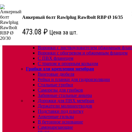
КРЕПЕЖ:
Для кровли
Анкерный болт Rawlplug Rawlbolt RBP Ø 16/35
Водосточные воронки
Комплектующие для кровельных воронок
473.08
₽
Цена за шт.
Ремонтные кровельные воронки
Кровельные воронки с листвоуловителем
Воронки с листвоуловителем и обжимным фл
Воронки с листвоуловителем обжимным флан
Воронки с обогревом и обжимным фланцем
С ПВХ фланецем
С трапом и опорным кольцом
Грибки для крепления мембран
Винтовые дюбеля
Рейки и планки для гидроизоляции
Стальные грибки
Саморезы для грибков
Забивные стальные анкера
Дорожки для ПВХ мембран
Держатели молниеотводов
Подставки под плитку
Анкерные гильзы
В бетонное основание
Самонарезающие