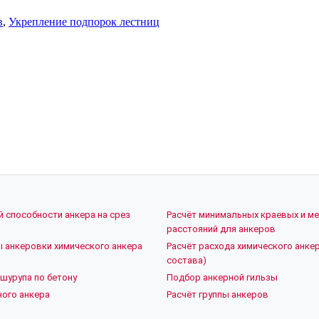
в
,
Укрепление подпорок лестниц
й способности анкера на срез
Расчёт минимальных краевых и м
расстояний для анкеров
ы анкеровки химического анкера
Расчёт расхода химического анкер
состава)
шурупа по бетону
Подбор анкерной гильзы
ого анкера
Расчёт группы анкеров