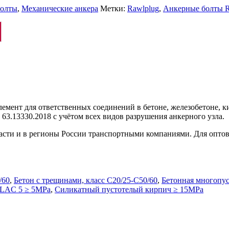
болты
,
Механические анкера
Метки:
Rawlplug
,
Анкерные болты R
мент для ответственных соединений в бетоне, железобетоне, 
63.13330.2018 с учётом всех видов разрушения анкерного узла.
ласти и в регионы России транспортными компаниями. Для опто
/60
,
Бетон с трещинами, класс C20/25-C50/60
,
Бетонная многопус
а LAC 5 ≥ 5MPa
,
Силикатный пустотелый кирпич ≥ 15MPa