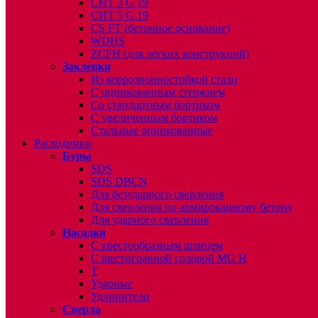
CHT 3 G 19
CHT 5 G 19
CS FT (бетонное основание)
WDHS
ZCFH (для легких конструкций)
Заклепки
Из коррозионностойкой стали
С оцинкованным стержнем
Со стандартным бортиком
С увеличенным бортиком
Стальные оцинкованные
Расходники
Буры
SDS
SDS DBCN
Для безударного сверления
Для сверления по армированному бетону
Для ударного сверления
Насадки
С крестообразным шлицем
С шестигранной головой MG H
T
Ударные
Удлинители
Сверла