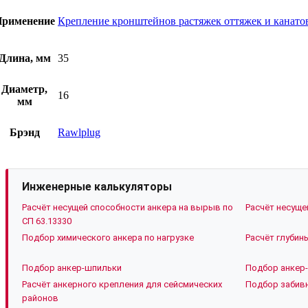
рименение
Крепление кронштейнов растяжек оттяжек и канато
Длина, мм
35
Диаметр,
16
мм
Брэнд
Rawlplug
Инженерные калькуляторы
Расчёт несущей способности анкера на вырыв по
Расчёт несуще
СП 63.13330
Подбор химического анкера по нагрузке
Расчёт глубин
Подбор анкер-шпильки
Подбор анкер-
Расчёт анкерного крепления для сейсмических
Подбор забивн
районов