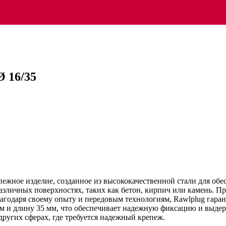
Ø 16/35
епежное изделие, созданное из высококачественной стали для об
азличных поверхностях, таких как бетон, кирпич или камень. Пр
годаря своему опыту и передовым технологиям, Rawlplug гарант
мм и длину 35 мм, что обеспечивает надежную фиксацию и выде
других сферах, где требуется надежный крепеж.