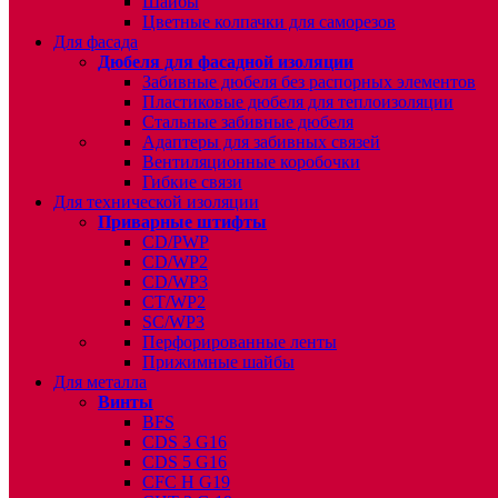
Шайбы
Цветные колпачки для саморезов
Для фасада
Дюбеля для фасадной изоляции
Забивные дюбеля без распорных элементов
Пластиковые дюбеля для теплоизоляции
Стальные забивные дюбеля
Адаптеры для забивных связей
Вентиляционные коробочки
Гибкие связи
Для технической изоляции
Приварные штифты
CD/PWP
CD/WP2
CD/WP3
CT/WP2
SC/WP3
Перфорированные ленты
Прижимные шайбы
Для металла
Винты
BFS
CDS 3 G16
CDS 5 G16
CFC H G19