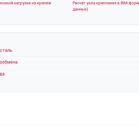
ионной нагрузки на крепёж
Расчёт узла крепления в BIM-форм
данных)
 сталь
хообмена
да