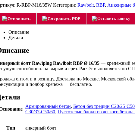
ртикул:
R-RBP-M16/35W
Категории:
Rawbolt
,
RBP
,
Анкенрные 
Отправить
Сохранить PDF
Оставить заявку
Описание
Детали
Описание
нкерный болт Rawlplug Rawlbolt RBP Ø 16/35
— крепёжный эле
есущую способность на вырыв и срез. Расчёт выполняется по СП 
родажа оптом и в розницу. Доставка по Москве, Московской об
онсультации и подбор крепежа — бесплатно.
Детали
Армированный бетон
,
Бетон без трещин C20/25-C50
Основание
C30/37-C50/60
,
Пустотелые блоки из легкого бетон
Тип
анкерный болт