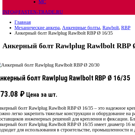
МС
INFO@FASTEN-TRADE.RU
Главная
Механические анкера
,
Анкенрные болты
,
Rawbolt
,
RBP
Анкерный болт Rawlplug Rawlbolt RBP Ø 16/35
Анкерный болт Rawlplug Rawlbolt RBP 
нкерный болт Rawlplug Rawlbolt RBP Ø 16/35
473.08
₽
Цена за шт.
нкерный болт Rawlplug Rawlbolt RBP Ø 16/35 – это надежное кр
ожно легко закрепить тяжелые конструкции и оборудование на р
оставщиков инженерных решений для крепления и фиксации. Бла
нкерный болт Rawlplug Rawlbolt RBP Ø 16/35 имеет диаметр 16 
одходит для использования в строительстве, промышленности и 