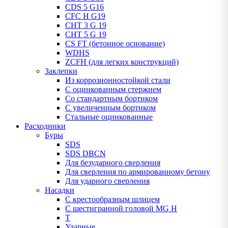
CDS 5 G16
CFC H G19
CHT 3 G 19
CHT 5 G 19
CS FT (бетонное основание)
WDHS
ZCFH (для легких конструкций)
Заклепки
Из коррозионностойкой стали
С оцинкованным стержнем
Со стандартным бортиком
С увеличенным бортиком
Стальные оцинкованные
Расходники
Буры
SDS
SDS DBCN
Для безударного сверления
Для сверления по армированному бетону
Для ударного сверления
Насадки
С крестообразным шлицем
С шестигранной головой MG H
T
Ударные