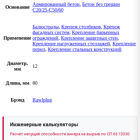
Армированный бетон
,
Бетон без трещин
Основание
C20/25-C50/60
Балюстрады
,
Крепеж столбиков
,
Крепеж
фасадных систем
,
Крепление барьерных
Применение
ограждений
,
Крепление защитных стен
,
Крепление нагруженных стеллажей
,
Крепление
перил
,
Крепление стальных конструкций
Диаметр,
12
мм
Длина, мм
80
Брэнд
Rawlplug
Инженерные калькуляторы
Расчёт несущей способности анкера на вырыв по СП 63.13330