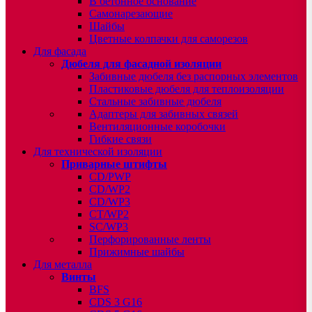
В бетонное основание
Самонарезающие
Шайбы
Цветные колпачки для саморезов
Для фасада
Дюбеля для фасадной изоляции
Забивные дюбеля без распорных элементов
Пластиковые дюбеля для теплоизоляции
Стальные забивные дюбеля
Адаптеры для забивных связей
Вентиляционные коробочки
Гибкие связи
Для технической изоляции
Приварные штифты
CD/PWP
CD/WP2
CD/WP3
CT/WP2
SC/WP3
Перфорированные ленты
Прижимные шайбы
Для металла
Винты
BFS
CDS 3 G16