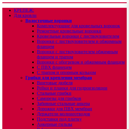
КРЕПЕЖ:
Для кровли
Водосточные воронки
Комплектующие для кровельных воронок
Ремонтные кровельные воронки
Кровельные воронки с листвоуловителем
Воронки с листвоуловителем и обжимным
фланцем
Воронки с листвоуловителем обжимным
фланцем и трапом
Воронки с обогревом и обжимным фланцем
С ПВХ фланецем
С трапом и опорным кольцом
Грибки для крепления мембран
Винтовые дюбеля
Рейки и планки для гидроизоляции
Стальные грибки
Саморезы для грибков
Забивные стальные анкера
Дорожки для ПВХ мембран
Держатели молниеотводов
Подставки под плитку
Анкерные гильзы