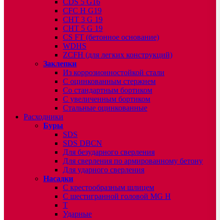
CDS 5 G16
CFC H G19
CHT 3 G 19
CHT 5 G 19
CS FT (бетонное основание)
WDHS
ZCFH (для легких конструкций)
Заклепки
Из коррозионностойкой стали
С оцинкованным стержнем
Со стандартным бортиком
С увеличенным бортиком
Стальные оцинкованные
Расходники
Буры
SDS
SDS DBCN
Для безударного сверления
Для сверления по армированному бетону
Для ударного сверления
Насадки
С крестообразным шлицем
С шестигранной головой MG H
T
Ударные