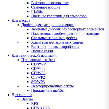
В бетонное основание
Самонарезающие
Шайбы
Цветные колпачки для саморезов
Для фасада
Дюбеля для фасадной изоляции
Забивные дюбеля без распорных элементов
Пластиковые дюбеля для теплоизоляции
Стальные забивные дюбеля
Адаптеры для забивных связей
Вентиляционные коробочки
Гибкие связи
Для технической изоляции
Приварные штифты
CD/PWP
CD/WP2
CD/WP3
CT/WP2
SC/WP3
Перфорированные ленты
Прижимные шайбы
Для металла
Винты
BFS
CDS 3 G16