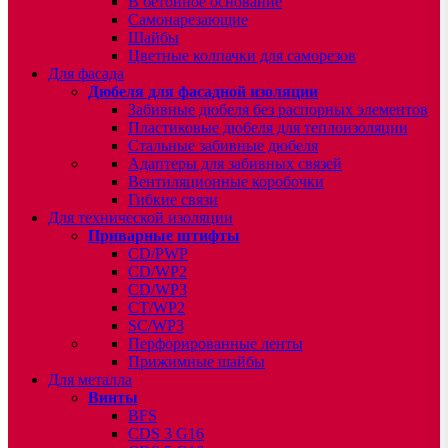
В бетонное основание
Самонарезающие
Шайбы
Цветные колпачки для саморезов
Для фасада
Дюбеля для фасадной изоляции
Забивные дюбеля без распорных элементов
Пластиковые дюбеля для теплоизоляции
Стальные забивные дюбеля
Адаптеры для забивных связей
Вентиляционные коробочки
Гибкие связи
Для технической изоляции
Приварные штифты
CD/PWP
CD/WP2
CD/WP3
CT/WP2
SC/WP3
Перфорированные ленты
Прижимные шайбы
Для металла
Винты
BFS
CDS 3 G16