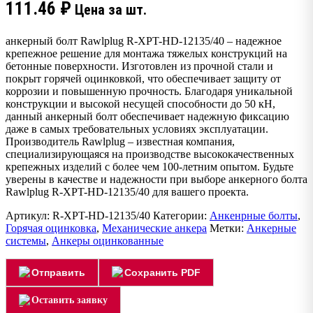
111.46
₽
Цена за шт.
анкерный болт Rawlplug R-XPT-HD-12135/40 – надежное
крепежное решение для монтажа тяжелых конструкций на
бетонные поверхности. Изготовлен из прочной стали и
покрыт горячей оцинковкой, что обеспечивает защиту от
коррозии и повышенную прочность. Благодаря уникальной
конструкции и высокой несущей способности до 50 кН,
данный анкерный болт обеспечивает надежную фиксацию
даже в самых требовательных условиях эксплуатации.
Производитель Rawlplug – известная компания,
специализирующаяся на производстве высококачественных
крепежных изделий с более чем 100-летним опытом. Будьте
уверены в качестве и надежности при выборе анкерного болта
Rawlplug R-XPT-HD-12135/40 для вашего проекта.
Артикул:
R-XPT-HD-12135/40
Категории:
Анкенрные болты
,
Горячая оцинковка
,
Механические анкера
Метки:
Анкерные
системы
,
Анкеры оцинкованные
Отправить
Сохранить PDF
Оставить заявку