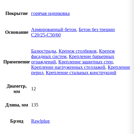
Покрытие
горячая оцинковка
Армированный бетон
,
Бетон без трещин
Основание
C20/25-C50/60
Балюстрады
,
Крепеж столбиков
,
Крепеж
фасадных систем
,
Крепление барьерных
Применение
ограждений
,
Крепление защитных стен
,
Крепление нагруженных стеллажей
,
Крепление
перил
,
Крепление стальных конструкций
Диаметр,
12
мм
Длина, мм
135
Брэнд
Rawlplug