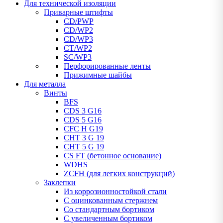
Для технической изоляции
Приварные штифты
CD/PWP
CD/WP2
CD/WP3
CT/WP2
SC/WP3
Перфорированные ленты
Прижимные шайбы
Для металла
Винты
BFS
CDS 3 G16
CDS 5 G16
CFC H G19
CHT 3 G 19
CHT 5 G 19
CS FT (бетонное основание)
WDHS
ZCFH (для легких конструкций)
Заклепки
Из коррозионностойкой стали
С оцинкованным стержнем
Со стандартным бортиком
С увеличенным бортиком