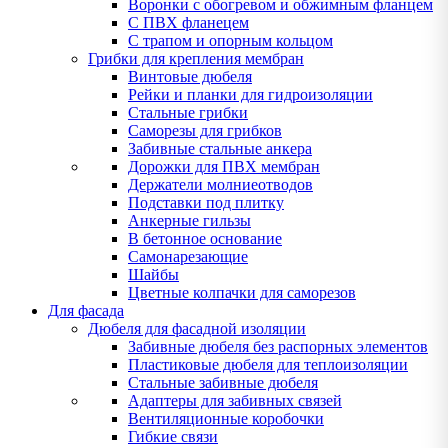
Воронки с обогревом и обжимным фланцем
С ПВХ фланецем
С трапом и опорным кольцом
Грибки для крепления мембран
Винтовые дюбеля
Рейки и планки для гидроизоляции
Стальные грибки
Саморезы для грибков
Забивные стальные анкера
Дорожки для ПВХ мембран
Держатели молниеотводов
Подставки под плитку
Анкерные гильзы
В бетонное основание
Самонарезающие
Шайбы
Цветные колпачки для саморезов
Для фасада
Дюбеля для фасадной изоляции
Забивные дюбеля без распорных элементов
Пластиковые дюбеля для теплоизоляции
Стальные забивные дюбеля
Адаптеры для забивных связей
Вентиляционные коробочки
Гибкие связи