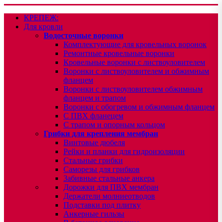
КРЕПЕЖ:
Для кровли
Водосточные воронки
Комплектующие для кровельных воронок
Ремонтные кровельные воронки
Кровельные воронки с листвоуловителем
Воронки с листвоуловителем и обжимным
фланцем
Воронки с листвоуловителем обжимным
фланцем и трапом
Воронки с обогревом и обжимным фланцем
С ПВХ фланецем
С трапом и опорным кольцом
Грибки для крепления мембран
Винтовые дюбеля
Рейки и планки для гидроизоляции
Стальные грибки
Саморезы для грибков
Забивные стальные анкера
Дорожки для ПВХ мембран
Держатели молниеотводов
Подставки под плитку
Анкерные гильзы