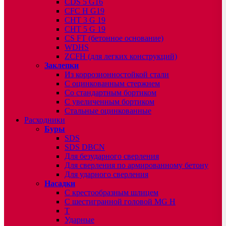
CDS 5 G16
CFC H G19
CHT 3 G 19
CHT 5 G 19
CS FT (бетонное основание)
WDHS
ZCFH (для легких конструкций)
Заклепки
Из коррозионностойкой стали
С оцинкованным стержнем
Со стандартным бортиком
С увеличенным бортиком
Стальные оцинкованные
Расходники
Буры
SDS
SDS DBCN
Для безударного сверления
Для сверления по армированному бетону
Для ударного сверления
Насадки
С крестообразным шлицем
С шестигранной головой MG H
T
Ударные