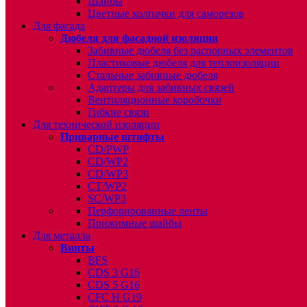
Шайбы
Цветные колпачки для саморезов
Для фасада
Дюбеля для фасадной изоляции
Забивные дюбеля без распорных элементов
Пластиковые дюбеля для теплоизоляции
Стальные забивные дюбеля
Адаптеры для забивных связей
Вентиляционные коробочки
Гибкие связи
Для технической изоляции
Приварные штифты
CD/PWP
CD/WP2
CD/WP3
CT/WP2
SC/WP3
Перфорированные ленты
Прижимные шайбы
Для металла
Винты
BFS
CDS 3 G16
CDS 5 G16
CFC H G19