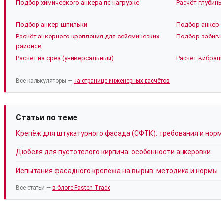
Подбор химического анкера по нагрузке
Расчёт глубин
Подбор анкер-шпильки
Подбор анкер-
Расчёт анкерного крепления для сейсмических
Подбор забивн
районов
Расчёт на срез (универсальный)
Расчёт вибрац
Все калькуляторы —
на странице инженерных расчётов
Статьи по теме
Крепёж для штукатурного фасада (СФТК): требования и нор
Дюбеля для пустотелого кирпича: особенности анкеровки
Испытания фасадного крепежа на вырыв: методика и нормы
Все статьи —
в блоге Fasten Trade