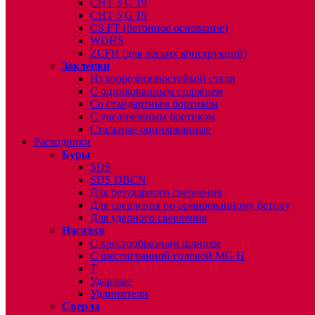
CHT 3 G 19
CHT 5 G 19
CS FT (бетонное основание)
WDHS
ZCFH (для легких конструкций)
Заклепки
Из коррозионностойкой стали
С оцинкованным стержнем
Со стандартным бортиком
С увеличенным бортиком
Стальные оцинкованные
Расходники
Буры
SDS
SDS DBCN
Для безударного сверления
Для сверления по армированному бетону
Для ударного сверления
Насадки
С крестообразным шлицем
С шестигранной головой MG H
T
Ударные
Удлинители
Сверла