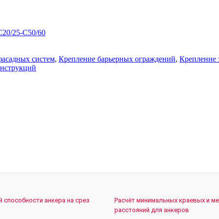
C20/25-C50/60
фасадных систем
,
Крепление барьерных ограждений
,
Крепление 
онструкций
й способности анкера на срез
Расчёт минимальных краевых и м
расстояний для анкеров