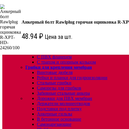
КРЕПЕЖ:
Для кровли
Водосточные воронки
Анкерный болт Rawlplug горячая оцинковка R-XP
Комплектующие для кровельных воронок
Ремонтные кровельные воронки
48.94
₽
Цена за шт.
Кровельные воронки с листвоуловителем
Воронки с листвоуловителем и обжимным фл
Воронки с листвоуловителем обжимным флан
Воронки с обогревом и обжимным фланцем
С ПВХ фланецем
С трапом и опорным кольцом
Грибки для крепления мембран
Винтовые дюбеля
Рейки и планки для гидроизоляции
Стальные грибки
Саморезы для грибков
Забивные стальные анкера
Дорожки для ПВХ мембран
Держатели молниеотводов
Подставки под плитку
Анкерные гильзы
В бетонное основание
Самонарезающие