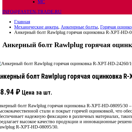
МС
INFO@FASTEN-TRADE.RU
Главная
Механические анкера
,
Анкенрные болты
,
Горячая оцинко
Анкерный болт Rawlplug горячая оцинковка R-XPT-HD-0
Анкерный болт Rawlplug горячая оцин
нкерный болт Rawlplug горячая оцинковка R
48.94
₽
Цена за шт.
нкерный болт Rawlplug горячая оцинковка R-XPT-HD-08095/30 –
ысококачественной стали и покрыт горячей оцинковкой, что обес
беспечивает надежную фиксацию в различных материалах, таких
редлагает высокое качество продукции и инновационные решения
awlplug R-XPT-HD-08095/30.