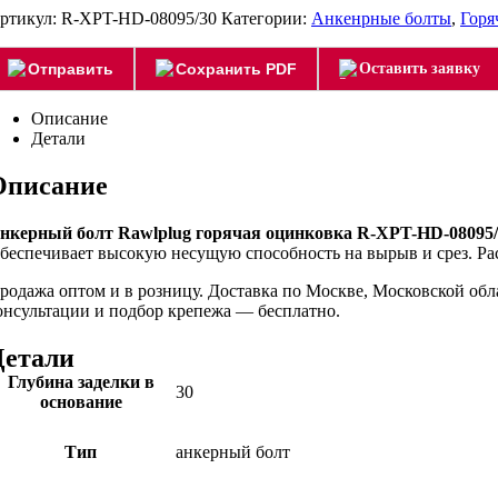
ртикул:
R-XPT-HD-08095/30
Категории:
Анкенрные болты
,
Горя
Отправить
Сохранить PDF
Оставить заявку
Описание
Детали
Описание
нкерный болт Rawlplug горячая оцинковка R-XPT-HD-08095/
беспечивает высокую несущую способность на вырыв и срез. Рас
родажа оптом и в розницу. Доставка по Москве, Московской об
онсультации и подбор крепежа — бесплатно.
Детали
Глубина заделки в
30
основание
Тип
анкерный болт