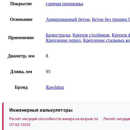
Покрытие
горячая оцинковка
Основание
Армированный бетон
,
Бетон без трещин 
Балюстрады
,
Крепеж столбиков
,
Крепеж 
Применение
Крепление перил
,
Крепление стальных к
Диаметр, мм
8
Длина, мм
95
Брэнд
Rawlplug
Инженерные калькуляторы
Расчёт несущей способности анкера на вырыв по
Расчёт несуще
СП 63.13330