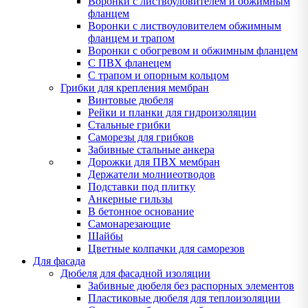
Воронки с листвоуловителем и обжимным
фланцем
Воронки с листвоуловителем обжимным
фланцем и трапом
Воронки с обогревом и обжимным фланцем
С ПВХ фланецем
С трапом и опорным кольцом
Грибки для крепления мембран
Винтовые дюбеля
Рейки и планки для гидроизоляции
Стальные грибки
Саморезы для грибков
Забивные стальные анкера
Дорожки для ПВХ мембран
Держатели молниеотводов
Подставки под плитку
Анкерные гильзы
В бетонное основание
Самонарезающие
Шайбы
Цветные колпачки для саморезов
Для фасада
Дюбеля для фасадной изоляции
Забивные дюбеля без распорных элементов
Пластиковые дюбеля для теплоизоляции