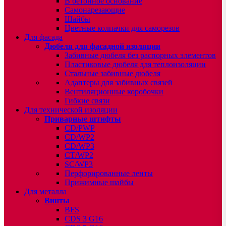
В бетонное основание
Самонарезающие
Шайбы
Цветные колпачки для саморезов
Для фасада
Дюбеля для фасадной изоляции
Забивные дюбеля без распорных элементов
Пластиковые дюбеля для теплоизоляции
Стальные забивные дюбеля
Адаптеры для забивных связей
Вентиляционные коробочки
Гибкие связи
Для технической изоляции
Приварные штифты
CD/PWP
CD/WP2
CD/WP3
CT/WP2
SC/WP3
Перфорированные ленты
Прижимные шайбы
Для металла
Винты
BFS
CDS 3 G16