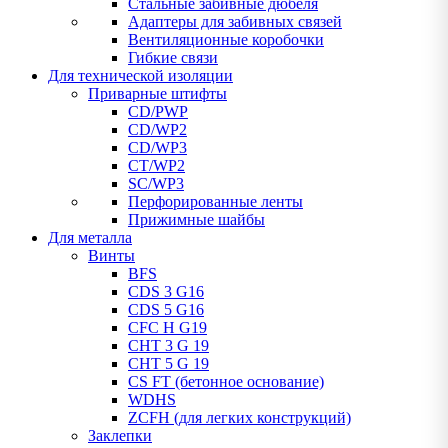
Стальные забивные дюбеля
Адаптеры для забивных связей
Вентиляционные коробочки
Гибкие связи
Для технической изоляции
Приварные штифты
CD/PWP
CD/WP2
CD/WP3
CT/WP2
SC/WP3
Перфорированные ленты
Прижимные шайбы
Для металла
Винты
BFS
CDS 3 G16
CDS 5 G16
CFC H G19
CHT 3 G 19
CHT 5 G 19
CS FT (бетонное основание)
WDHS
ZCFH (для легких конструкций)
Заклепки