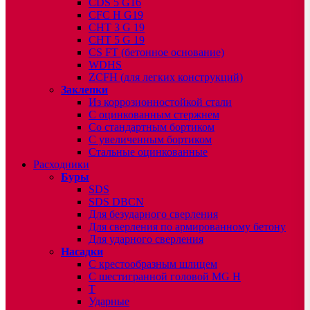
CDS 5 G16
CFC H G19
CHT 3 G 19
CHT 5 G 19
CS FT (бетонное основание)
WDHS
ZCFH (для легких конструкций)
Заклепки
Из коррозионностойкой стали
С оцинкованным стержнем
Со стандартным бортиком
С увеличенным бортиком
Стальные оцинкованные
Расходники
Буры
SDS
SDS DBCN
Для безударного сверления
Для сверления по армированному бетону
Для ударного сверления
Насадки
С крестообразным шлицем
С шестигранной головой MG H
T
Ударные