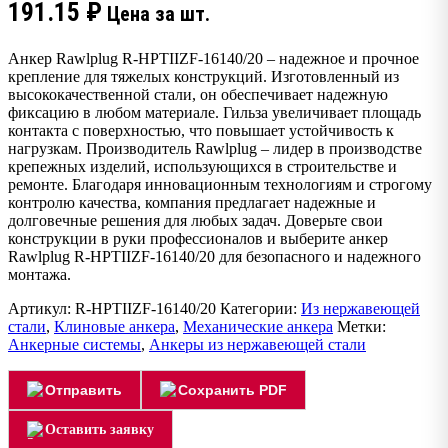
191.15
₽
Цена за шт.
Анкер Rawlplug R-HPTIIZF-16140/20 – надежное и прочное
крепление для тяжелых конструкций. Изготовленный из
высококачественной стали, он обеспечивает надежную
фиксацию в любом материале. Гильза увеличивает площадь
контакта с поверхностью, что повышает устойчивость к
нагрузкам. Производитель Rawlplug – лидер в производстве
крепежных изделий, использующихся в строительстве и
ремонте. Благодаря инновационным технологиям и строгому
контролю качества, компания предлагает надежные и
долговечные решения для любых задач. Доверьте свои
конструкции в руки профессионалов и выберите анкер
Rawlplug R-HPTIIZF-16140/20 для безопасного и надежного
монтажа.
Артикул:
R-HPTIIZF-16140/20
Категории:
Из нержавеющей
стали
,
Клиновые анкера
,
Механические анкера
Метки:
Анкерные системы
,
Анкеры из нержавеющей стали
Отправить
Сохранить PDF
Оставить заявку