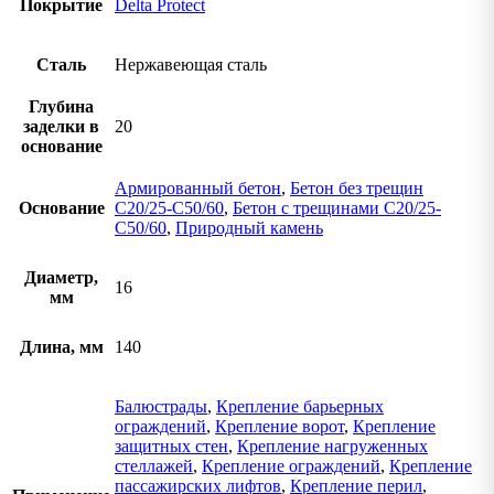
Покрытие
Delta Protect
Сталь
Нержавеющая сталь
Глубина
заделки в
20
основание
Армированный бетон
,
Бетон без трещин
Основание
C20/25-C50/60
,
Бетон с трещинами C20/25-
C50/60
,
Природный камень
Диаметр,
16
мм
Длина, мм
140
Балюстрады
,
Крепление барьерных
ограждений
,
Крепление ворот
,
Крепление
защитных стен
,
Крепление нагруженных
стеллажей
,
Крепление ограждений
,
Крепление
пассажирских лифтов
,
Крепление перил
,