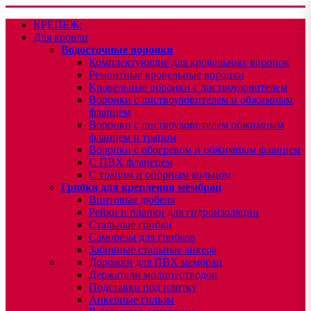
КРЕПЕЖ:
Для кровли
Водосточные воронки
Комплектующие для кровельных воронок
Ремонтные кровельные воронки
Кровельные воронки с листвоуловителем
Воронки с листвоуловителем и обжимным
фланцем
Воронки с листвоуловителем обжимным
фланцем и трапом
Воронки с обогревом и обжимным фланцем
С ПВХ фланецем
С трапом и опорным кольцом
Грибки для крепления мембран
Винтовые дюбеля
Рейки и планки для гидроизоляции
Стальные грибки
Саморезы для грибков
Забивные стальные анкера
Дорожки для ПВХ мембран
Держатели молниеотводов
Подставки под плитку
Анкерные гильзы