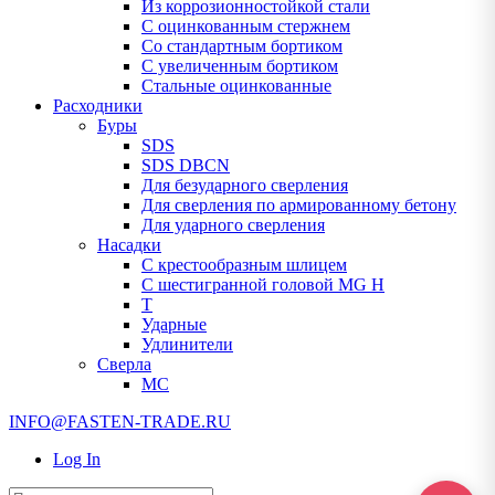
Из коррозионностойкой стали
С оцинкованным стержнем
Со стандартным бортиком
С увеличенным бортиком
Стальные оцинкованные
Расходники
Буры
SDS
SDS DBCN
Для безударного сверления
Для сверления по армированному бетону
Для ударного сверления
Насадки
С крестообразным шлицем
С шестигранной головой MG H
T
Ударные
Удлинители
Сверла
МС
INFO@FASTEN-TRADE.RU
Log In