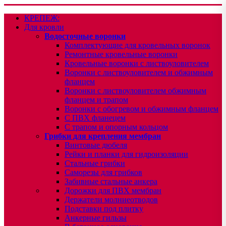
КРЕПЕЖ:
Для кровли
Водосточные воронки
Комплектующие для кровельных воронок
Ремонтные кровельные воронки
Кровельные воронки с листвоуловителем
Воронки с листвоуловителем и обжимным
фланцем
Воронки с листвоуловителем обжимным
фланцем и трапом
Воронки с обогревом и обжимным фланцем
С ПВХ фланецем
С трапом и опорным кольцом
Грибки для крепления мембран
Винтовые дюбеля
Рейки и планки для гидроизоляции
Стальные грибки
Саморезы для грибков
Забивные стальные анкера
Дорожки для ПВХ мембран
Держатели молниеотводов
Подставки под плитку
Анкерные гильзы