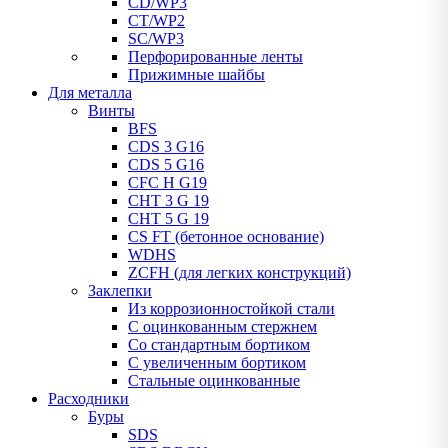
CD/WP3
CT/WP2
SC/WP3
Перфорированные ленты
Прижимные шайбы
Для металла
Винты
BFS
CDS 3 G16
CDS 5 G16
CFC H G19
CHT 3 G 19
CHT 5 G 19
CS FT (бетонное основание)
WDHS
ZCFH (для легких конструкций)
Заклепки
Из коррозионностойкой стали
С оцинкованным стержнем
Со стандартным бортиком
С увеличенным бортиком
Стальные оцинкованные
Расходники
Буры
SDS