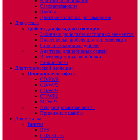
В бетонное основание
Самонарезающие
Шайбы
Цветные колпачки для саморезов
Для фасада
Дюбеля для фасадной изоляции
Забивные дюбеля без распорных элементов
Пластиковые дюбеля для теплоизоляции
Стальные забивные дюбеля
Адаптеры для забивных связей
Вентиляционные коробочки
Гибкие связи
Для технической изоляции
Приварные штифты
CD/PWP
CD/WP2
CD/WP3
CT/WP2
SC/WP3
Перфорированные ленты
Прижимные шайбы
Для металла
Винты
BFS
CDS 3 G16