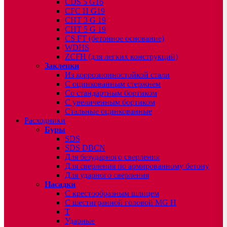
CDS 5 G16
CFC H G19
CHT 3 G 19
CHT 5 G 19
CS FT (бетонное основание)
WDHS
ZCFH (для легких конструкций)
Заклепки
Из коррозионностойкой стали
С оцинкованным стержнем
Со стандартным бортиком
С увеличенным бортиком
Стальные оцинкованные
Расходники
Буры
SDS
SDS DBCN
Для безударного сверления
Для сверления по армированному бетону
Для ударного сверления
Насадки
С крестообразным шлицем
С шестигранной головой MG H
T
Ударные