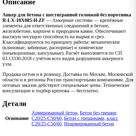
Описание
Анкер для бетона с шестигранной головкой без воротника
R-LX-10X085-H-ZF
— Анкерные системы — крепёжные
элементы для ответственных соединений в бетоне,
железобетоне, кирпиче и природном камне. Обеспечивают
высокую несущую способность на вырыв и срез.
Классифицируются по принципу работы: механические
(клиновые, забивные, распорные) и химические
(инъекционные, капсульные). Расчёт выполняется по СП
63.13330.2018 с учётом всех видов разрушения анкерного
узла.
Продажа оптом и в розницу. Доставка по Москве, Московской
области и в регионы России транспортными компаниями. Для
оптовых заказов действуют специальные цены. Технические
консультации и подбор крепежа — бесплатно.
Детали
Армированный бетон
,
Бетон без трещин
Основание
C20/25-C50/60
,
Бетон с трещинами, класс
C20/25-C50/60
,
Неармированный бетон