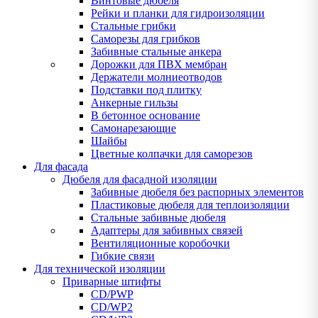
Винтовые дюбеля
Рейки и планки для гидроизоляции
Стальные грибки
Саморезы для грибков
Забивные стальные анкера
Дорожки для ПВХ мембран
Держатели молниеотводов
Подставки под плитку
Анкерные гильзы
В бетонное основание
Самонарезающие
Шайбы
Цветные колпачки для саморезов
Для фасада
Дюбеля для фасадной изоляции
Забивные дюбеля без распорных элементов
Пластиковые дюбеля для теплоизоляции
Стальные забивные дюбеля
Адаптеры для забивных связей
Вентиляционные коробочки
Гибкие связи
Для технической изоляции
Приварные штифты
CD/PWP
CD/WP2