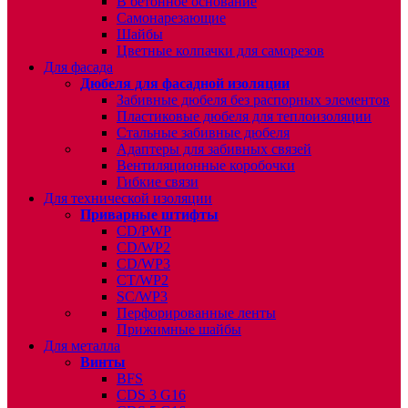
В бетонное основание
Самонарезающие
Шайбы
Цветные колпачки для саморезов
Для фасада
Дюбеля для фасадной изоляции
Забивные дюбеля без распорных элементов
Пластиковые дюбеля для теплоизоляции
Стальные забивные дюбеля
Адаптеры для забивных связей
Вентиляционные коробочки
Гибкие связи
Для технической изоляции
Приварные штифты
CD/PWP
CD/WP2
CD/WP3
CT/WP2
SC/WP3
Перфорированные ленты
Прижимные шайбы
Для металла
Винты
BFS
CDS 3 G16