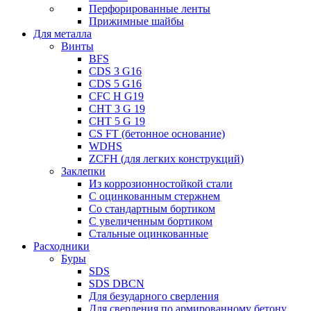
Перфорированные ленты
Прижимные шайбы
Для металла
Винты
BFS
CDS 3 G16
CDS 5 G16
CFC H G19
CHT 3 G 19
CHT 5 G 19
CS FT (бетонное основание)
WDHS
ZCFH (для легких конструкций)
Заклепки
Из коррозионностойкой стали
С оцинкованным стержнем
Со стандартным бортиком
С увеличенным бортиком
Стальные оцинкованные
Расходники
Буры
SDS
SDS DBCN
Для безударного сверления
Для сверления по армированному бетону