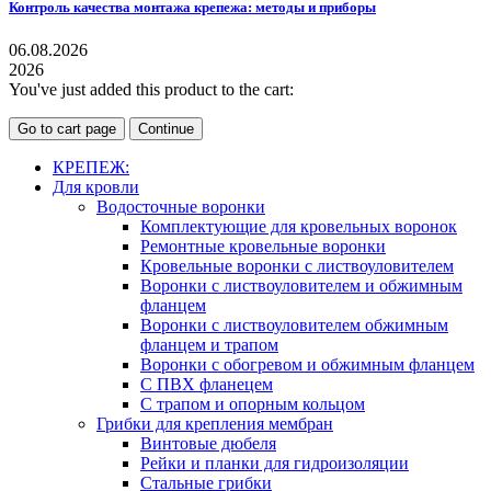
Контроль качества монтажа крепежа: методы и приборы
06.08.2026
2026
You've just added this product to the cart:
Go to cart page
Continue
КРЕПЕЖ:
Для кровли
Водосточные воронки
Комплектующие для кровельных воронок
Ремонтные кровельные воронки
Кровельные воронки с листвоуловителем
Воронки с листвоуловителем и обжимным
фланцем
Воронки с листвоуловителем обжимным
фланцем и трапом
Воронки с обогревом и обжимным фланцем
С ПВХ фланецем
С трапом и опорным кольцом
Грибки для крепления мембран
Винтовые дюбеля
Рейки и планки для гидроизоляции
Стальные грибки