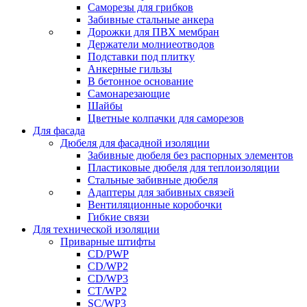
Саморезы для грибков
Забивные стальные анкера
Дорожки для ПВХ мембран
Держатели молниеотводов
Подставки под плитку
Анкерные гильзы
В бетонное основание
Самонарезающие
Шайбы
Цветные колпачки для саморезов
Для фасада
Дюбеля для фасадной изоляции
Забивные дюбеля без распорных элементов
Пластиковые дюбеля для теплоизоляции
Стальные забивные дюбеля
Адаптеры для забивных связей
Вентиляционные коробочки
Гибкие связи
Для технической изоляции
Приварные штифты
CD/PWP
CD/WP2
CD/WP3
CT/WP2
SC/WP3