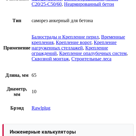
C20/25-C50/60
,
Неармированный бетон
Тип
саморез анкерный для бетона
Балюстрады и Крепление перил
,
Временные
крепления
,
Крепление ворот
,
Крепление
Применение
нагруженных стеллажей
,
Крепление
ограждений
,
Крепление опалубочных систем
,
Сквозной монтаж
,
Строительные леса
Длина, мм
65
Диаметр,
10
мм
Брэнд
Rawlplug
Инженерные калькуляторы