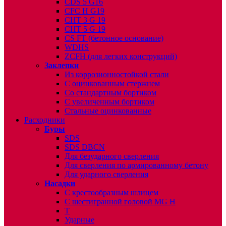
CDS 5 G16
CFC H G19
CHT 3 G 19
CHT 5 G 19
CS FT (бетонное основание)
WDHS
ZCFH (для легких конструкций)
Заклепки
Из коррозионностойкой стали
С оцинкованным стержнем
Со стандартным бортиком
С увеличенным бортиком
Стальные оцинкованные
Расходники
Буры
SDS
SDS DBCN
Для безударного сверления
Для сверления по армированному бетону
Для ударного сверления
Насадки
С крестообразным шлицем
С шестигранной головой MG H
T
Ударные