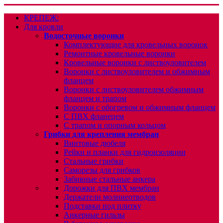
КРЕПЕЖ:
Для кровли
Водосточные воронки
Комплектующие для кровельных воронок
Ремонтные кровельные воронки
Кровельные воронки с листвоуловителем
Воронки с листвоуловителем и обжимным
фланцем
Воронки с листвоуловителем обжимным
фланцем и трапом
Воронки с обогревом и обжимным фланцем
С ПВХ фланецем
С трапом и опорным кольцом
Грибки для крепления мембран
Винтовые дюбеля
Рейки и планки для гидроизоляции
Стальные грибки
Саморезы для грибков
Забивные стальные анкера
Дорожки для ПВХ мембран
Держатели молниеотводов
Подставки под плитку
Анкерные гильзы