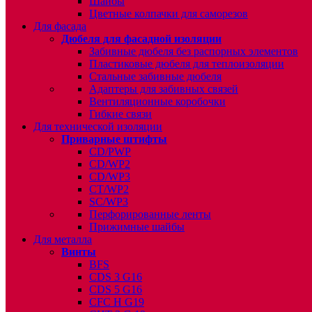
Шайбы
Цветные колпачки для саморезов
Для фасада
Дюбеля для фасадной изоляции
Забивные дюбеля без распорных элементов
Пластиковые дюбеля для теплоизоляции
Стальные забивные дюбеля
Адаптеры для забивных связей
Вентиляционные коробочки
Гибкие связи
Для технической изоляции
Приварные штифты
CD/PWP
CD/WP2
CD/WP3
CT/WP2
SC/WP3
Перфорированные ленты
Прижимные шайбы
Для металла
Винты
BFS
CDS 3 G16
CDS 5 G16
CFC H G19