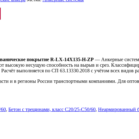
льваническое покрытие R-LX-14X135-H-ZP
— Анкерные системы
ают высокую несущую способность на вырыв и срез. Классифици
Расчёт выполняется по СП 63.13330.2018 с учётом всех видов р
ласти и в регионы России транспортными компаниями. Для опто
/60
,
Бетон с трещинами, класс C20/25-C50/60
,
Неармированный б