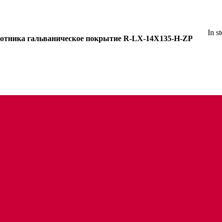
In s
оротника гальваническое покрытие R-LX-14X135-H-ZP
анцем
цем и трапом