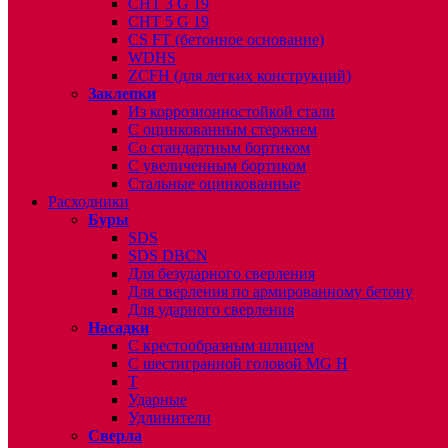
CHT 3 G 19
CHT 5 G 19
CS FT (бетонное основание)
WDHS
ZCFH (для легких конструкций)
Заклепки
Из коррозионностойкой стали
С оцинкованным стержнем
Со стандартным бортиком
С увеличенным бортиком
Стальные оцинкованные
Расходники
Буры
SDS
SDS DBCN
Для безударного сверления
Для сверления по армированному бетону
Для ударного сверления
Насадки
С крестообразным шлицем
С шестигранной головой MG H
T
Ударные
Удлинители
Сверла