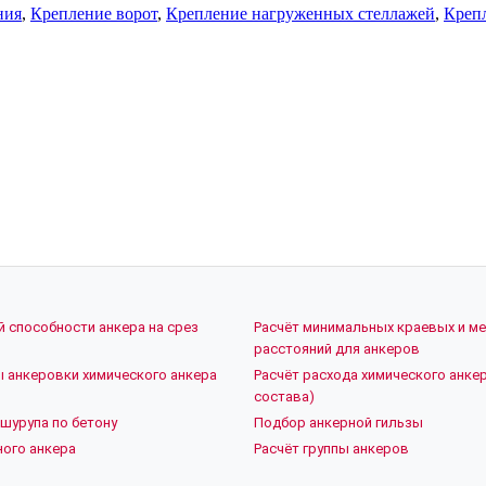
ния
,
Крепление ворот
,
Крепление нагруженных стеллажей
,
Креп
й способности анкера на срез
Расчёт минимальных краевых и м
расстояний для анкеров
ы анкеровки химического анкера
Расчёт расхода химического анкер
состава)
шурупа по бетону
Подбор анкерной гильзы
ого анкера
Расчёт группы анкеров