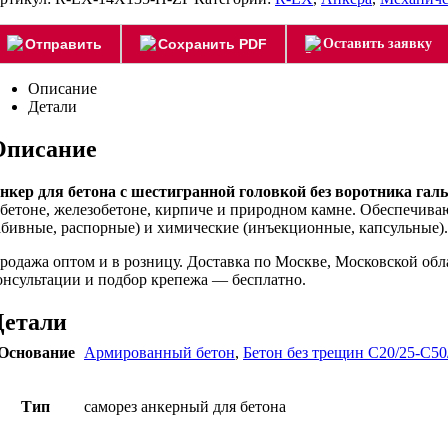
Отправить
Сохранить PDF
Оставить заявку
Описание
Детали
Описание
нкер для бетона с шестигранной головкой без воротника га
 бетоне, железобетоне, кирпиче и природном камне. Обеспечив
абивные, распорные) и химические (инъекционные, капсульные). 
родажа оптом и в розницу. Доставка по Москве, Московской об
онсультации и подбор крепежа — бесплатно.
Детали
Основание
Армированный бетон
,
Бетон без трещин C20/25-C50
Тип
саморез анкерный для бетона