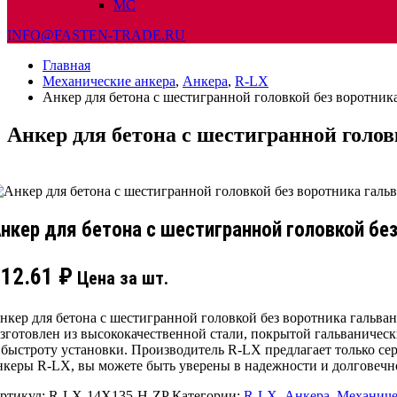
МС
INFO@FASTEN-TRADE.RU
Главная
Механические анкера
,
Анкера
,
R-LX
Анкер для бетона с шестигранной головкой без воротни
Анкер для бетона с шестигранной голо
нкер для бетона с шестигранной головкой бе
112.61
₽
Цена за шт.
нкер для бетона с шестигранной головкой без воротника гальв
зготовлен из высококачественной стали, покрытой гальваническ
 быстроту установки. Производитель R-LX предлагает только с
нкеры R-LX, вы можете быть уверены в надежности и долговечно
ртикул:
R-LX-14X135-H-ZP
Категории:
R-LX
,
Анкера
,
Механиче