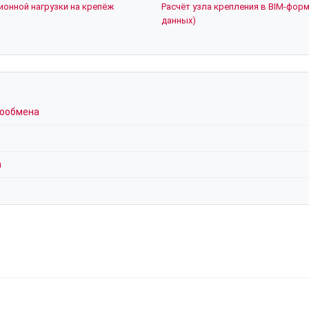
ионной нагрузки на крепёж
Расчёт узла крепления в BIM-форм
данных)
хообмена
а