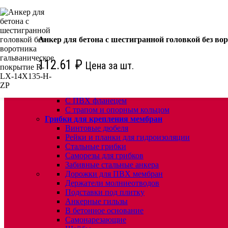
КРЕПЕЖ:
Для кровли
Водосточные воронки
Анкер для бетона с шестигранной головкой без в
Комплектующие для кровельных воронок
Ремонтные кровельные воронки
112.61
₽
Цена за шт.
Кровельные воронки с листвоуловителем
Воронки с листвоуловителем и обжимным фл
Воронки с листвоуловителем обжимным флан
Воронки с обогревом и обжимным фланцем
С ПВХ фланецем
С трапом и опорным кольцом
Грибки для крепления мембран
Винтовые дюбеля
Рейки и планки для гидроизоляции
Стальные грибки
Саморезы для грибков
Забивные стальные анкера
Дорожки для ПВХ мембран
Держатели молниеотводов
Подставки под плитку
Анкерные гильзы
В бетонное основание
Самонарезающие