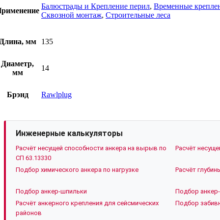
Балюстрады и Крепление перил
,
Временные крепле
рименение
Сквозной монтаж
,
Строительные леса
Длина, мм
135
Диаметр,
14
мм
Брэнд
Rawlplug
Инженерные калькуляторы
Расчёт несущей способности анкера на вырыв по
Расчёт несуще
СП 63.13330
Подбор химического анкера по нагрузке
Расчёт глубин
Подбор анкер-шпильки
Подбор анкер-
Расчёт анкерного крепления для сейсмических
Подбор забивн
районов