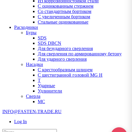
Из коррозионностойкой стали
С оцинкованным стержнем
Со стандартным бортиком
С увеличенным бортиком
Стальные оцинкованные
Расходники
Буры
SDS
SDS DBCN
Для безударного сверления
Для сверления по армированному бетону
Для ударного сверления
Насадки
С крестообразным шлицем
С шестигранной головой MG H
T
Ударные
Удлинители
Сверла
МС
INFO@FASTEN-TRADE.RU
Log In