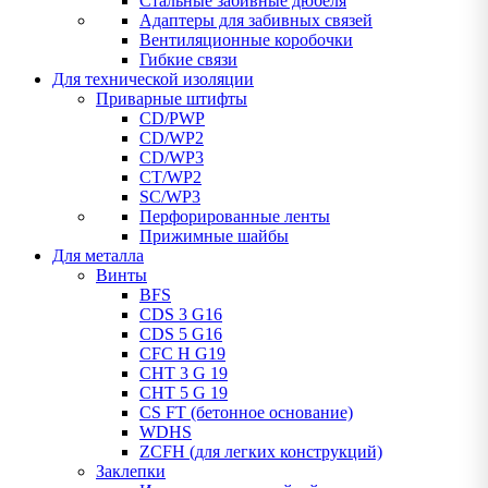
Стальные забивные дюбеля
Адаптеры для забивных связей
Вентиляционные коробочки
Гибкие связи
Для технической изоляции
Приварные штифты
CD/PWP
CD/WP2
CD/WP3
CT/WP2
SC/WP3
Перфорированные ленты
Прижимные шайбы
Для металла
Винты
BFS
CDS 3 G16
CDS 5 G16
CFC H G19
CHT 3 G 19
CHT 5 G 19
CS FT (бетонное основание)
WDHS
ZCFH (для легких конструкций)
Заклепки