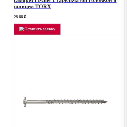
саморез Fischer с тарельчатой головкой и
шлицем TORX
28.88
₽
Оставить заявку