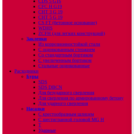
CDS 5 G16
CFC H G19
CHT 3 G 19
CHT 5 G 19
CS FT (бетонное основание)
WDHS
ZCFH (для легких конструкций)
Заклепки
Из коррозионностойкой стали
С оцинкованным стержнем
Со стандартным бортиком
С увеличенным бортиком
Стальные оцинкованные
Расходники
Буры
SDS
SDS DBCN
Для безударного сверления
Для сверления по армированному бетону
Для ударного сверления
Насадки
С крестообразным шлицем
С шестигранной головой MG H
T
Ударные