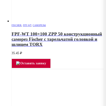
FISCHER
,
FPF-WT
,
САМОРЕЗЫ
FPF-WT 100×100 ZPP 50 конструкционный
саморез Fischer с тарельчатой головкой и
шлицем TORX
35.45
₽
Оставить заявку