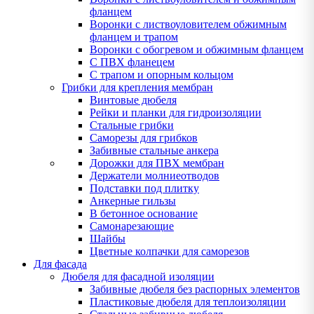
фланцем
Воронки с листвоуловителем обжимным
фланцем и трапом
Воронки с обогревом и обжимным фланцем
С ПВХ фланецем
С трапом и опорным кольцом
Грибки для крепления мембран
Винтовые дюбеля
Рейки и планки для гидроизоляции
Стальные грибки
Саморезы для грибков
Забивные стальные анкера
Дорожки для ПВХ мембран
Держатели молниеотводов
Подставки под плитку
Анкерные гильзы
В бетонное основание
Самонарезающие
Шайбы
Цветные колпачки для саморезов
Для фасада
Дюбеля для фасадной изоляции
Забивные дюбеля без распорных элементов
Пластиковые дюбеля для теплоизоляции