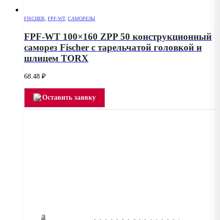
FISCHER
,
FPF-WT
,
САМОРЕЗЫ
FPF-WT 100×160 ZPP 50 конструкционный
саморез Fischer с тарельчатой головкой и
шлицем TORX
68.48
₽
Оставить заявку