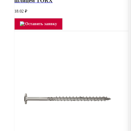
шлицем TORX
18.02
₽
Оставить заявку