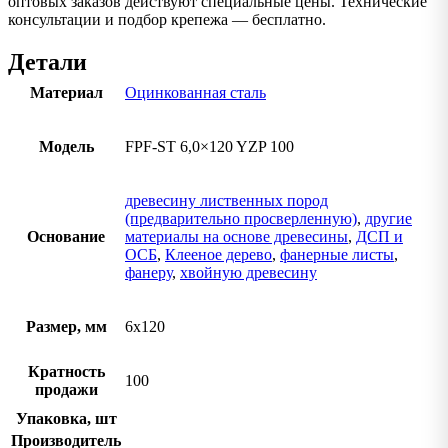
оптовых заказов действуют специальные цены. Технические
консультации и подбор крепежа — бесплатно.
Детали
Материал
Оцинкованная сталь
Модель
FPF-ST 6,0×120 YZP 100
древесину лиственных пород
(предварительно просверленную)
,
другие
Основание
материалы на основе древесины
,
ДСП и
ОСБ
,
Клееное дерево
,
фанерные листы
,
фанеру
,
хвойную древесину
Размер, мм
6х120
Кратность
100
продажи
Упаковка, шт
Производитель