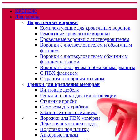
КРЕПЕЖ:
Для кровли
Водосточные воронки
Комплектующие для кровельных воронок
Ремонтные кровельные воронки
Кровельные воронки с листвоуловителем
Воронки с листвоуловителем и обжимным
фланцем
Воронки с листвоуловителем обжимным
фланцем и трапом
Воронки с обогревом и обжимным фланцем
С ПВХ фланецем
С трапом и опорным кольцом
Грибки для крепления мембран
Винтовые дюбеля
Рейки и планки для гидроизоляции
Стальные грибки
Саморезы для грибков
Забивные стальные анкера
Дорожки для ПВХ мембран
Держатели молниеотводов
Подставки под плитку
Анкерные гильзы