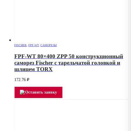
FISCHER
,
FPF-WT
,
САМОРЕЗЫ
FPF-WT 80×400 ZPP 50 конструкционный
саморез Fischer с тарельчатой головкой и
шлицем TORX
172.76
₽
Оставить заявку