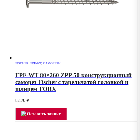
FISCHER
,
FPF-WT
,
САМОРЕЗЫ
FPF-WT 80×260 ZPP 50 конструкционный
саморез Fischer с тарельчатой головкой и
шлицем TORX
82.70
₽
Оставить заявку