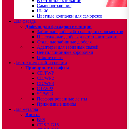
В бетонное основание
Самонарезающие
Шайбы
Цветные колпачки для саморезов
Для фасада
Дюбеля для фасадной изоляции
Забивные дюбеля без распорных элементов
Пластиковые дюбеля для теплоизоляции
Стальные забивные дюбеля
Адаптеры для забивных связей
Вентиляционные коробочки
Гибкие связи
Для технической изоляции
Приварные штифты
CD/PWP
CD/WP2
CD/WP3
CT/WP2
SC/WP3
Перфорированные ленты
Прижимные шайбы
Для металла
Винты
BFS
CDS 3 G16