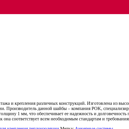
ажа и крепления различных конструкций. Изготовлена из высо
ии. Производитель данной шайбы – компания POK, специализир
толщину 1 мм, что обеспечивает ее надежность и долговечность 
ак она соответствует всем необходимым стандартам и требования
ля крепления теплоизоляции
Метка:
Анкерные системы