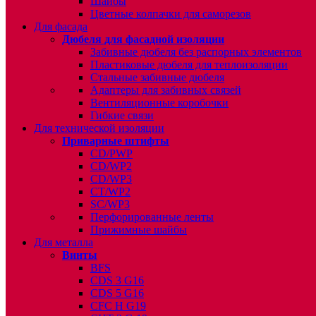
Шайбы
Цветные колпачки для саморезов
Для фасада
Дюбеля для фасадной изоляции
Забивные дюбеля без распорных элементов
Пластиковые дюбеля для теплоизоляции
Стальные забивные дюбеля
Адаптеры для забивных связей
Вентиляционные коробочки
Гибкие связи
Для технической изоляции
Приварные штифты
CD/PWP
CD/WP2
CD/WP3
CT/WP2
SC/WP3
Перфорированные ленты
Прижимные шайбы
Для металла
Винты
BFS
CDS 3 G16
CDS 5 G16
CFC H G19