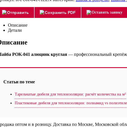
Отправить
Сохранить PDF
Оставить заявку
Описание
Детали
Описание
айба POK-041 алюцинк круглая
— профессиональный крепёжны
Статьи по теме
Тарельчатые дюбеля для теплоизоляции: расчёт количества на м²
Пластиковые дюбеля для теплоизоляции: полиамид vs полиэтил
родажа оптом и в розницу. Доставка по Москве, Московской об