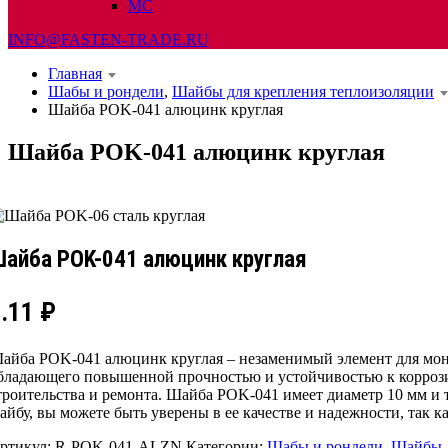
МС
INFO@FASTEN-TRADE.RU
Главная
Шабы и рондели
,
Шайбы для крепления теплоизоляции
Шайба POK-041 алюцинк круглая
Шайба POK-041 алюцинк круглая
айба POK-041 алюцинк круглая
8.11
₽
айба POK-041 алюцинк круглая – незаменимый элемент для монт
бладающего повышенной прочностью и устойчивостью к корроз
троительства и ремонта. Шайба POK-041 имеет диаметр 10 мм и 
айбу, вы можете быть уверены в ее качестве и надежности, так к
ртикул:
R-POK-041-ALZN
Категории:
Шабы и рондели
,
Шайбы д