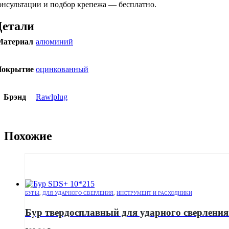
онсультации и подбор крепежа — бесплатно.
Детали
Материал
алюминий
Покрытие
оцинкованный
Брэнд
Rawlplug
Похожие
БУРЫ
,
ДЛЯ УДАРНОГО СВЕРЛЕНИЯ
,
ИНСТРУМЕНТ И РАСХОДНИКИ
Бур твердосплавный для ударного сверления