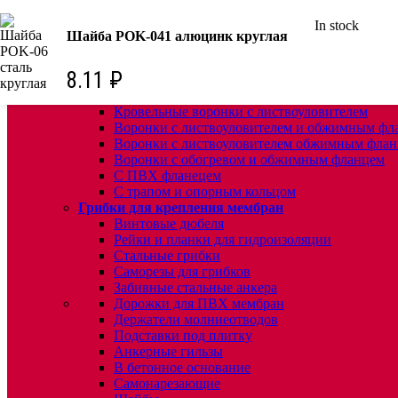
In stock
КРЕПЕЖ:
Шайба POK-041 алюцинк круглая
Для кровли
Водосточные воронки
8.11
₽
Комплектующие для кровельных воронок
Ремонтные кровельные воронки
Кровельные воронки с листвоуловителем
Воронки с листвоуловителем и обжимным фл
Воронки с листвоуловителем обжимным флан
Воронки с обогревом и обжимным фланцем
С ПВХ фланецем
С трапом и опорным кольцом
Грибки для крепления мембран
Винтовые дюбеля
Рейки и планки для гидроизоляции
Стальные грибки
Саморезы для грибков
Забивные стальные анкера
Дорожки для ПВХ мембран
Держатели молниеотводов
Подставки под плитку
Анкерные гильзы
В бетонное основание
Самонарезающие