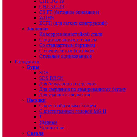
CHT 3 G 19
CHT 5 G 19
CS FT (бетонное основание)
WDHS
ZCFH (для легких конструкций)
Заклепки
Из коррозионностойкой стали
С оцинкованным стержнем
Со стандартным бортиком
С увеличенным бортиком
Стальные оцинкованные
Расходники
Буры
SDS
SDS DBCN
Для безударного сверления
Для сверления по армированному бетону
Для ударного сверления
Насадки
С крестообразным шлицем
С шестигранной головой MG H
T
Ударные
Удлинители
Сверла