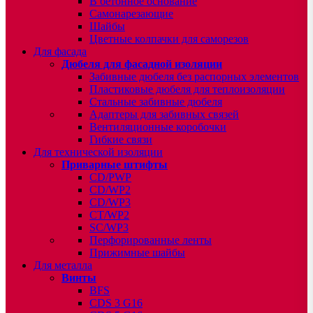
В бетонное основание
Самонарезающие
Шайбы
Цветные колпачки для саморезов
Для фасада
Дюбеля для фасадной изоляции
Забивные дюбеля без распорных элементов
Пластиковые дюбеля для теплоизоляции
Стальные забивные дюбеля
Адаптеры для забивных связей
Вентиляционные коробочки
Гибкие связи
Для технической изоляции
Приварные штифты
CD/PWP
CD/WP2
CD/WP3
CT/WP2
SC/WP3
Перфорированные ленты
Прижимные шайбы
Для металла
Винты
BFS
CDS 3 G16