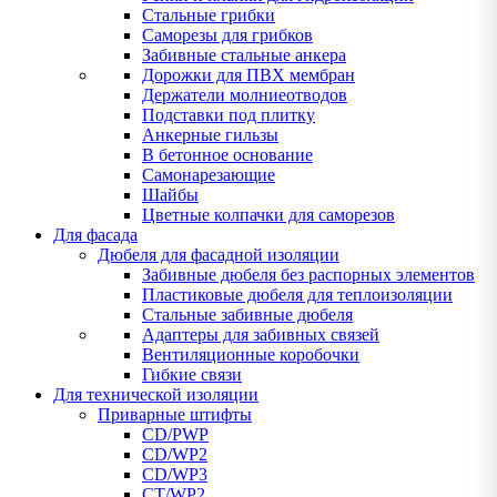
Стальные грибки
Саморезы для грибков
Забивные стальные анкера
Дорожки для ПВХ мембран
Держатели молниеотводов
Подставки под плитку
Анкерные гильзы
В бетонное основание
Самонарезающие
Шайбы
Цветные колпачки для саморезов
Для фасада
Дюбеля для фасадной изоляции
Забивные дюбеля без распорных элементов
Пластиковые дюбеля для теплоизоляции
Стальные забивные дюбеля
Адаптеры для забивных связей
Вентиляционные коробочки
Гибкие связи
Для технической изоляции
Приварные штифты
CD/PWP
CD/WP2
CD/WP3
CT/WP2