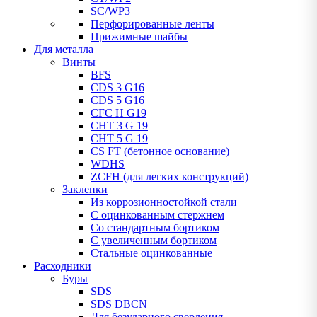
SC/WP3
Перфорированные ленты
Прижимные шайбы
Для металла
Винты
BFS
CDS 3 G16
CDS 5 G16
CFC H G19
CHT 3 G 19
CHT 5 G 19
CS FT (бетонное основание)
WDHS
ZCFH (для легких конструкций)
Заклепки
Из коррозионностойкой стали
С оцинкованным стержнем
Со стандартным бортиком
С увеличенным бортиком
Стальные оцинкованные
Расходники
Буры
SDS
SDS DBCN
Для безударного сверления