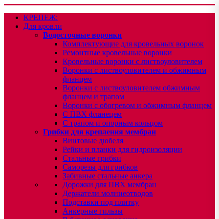
КРЕПЕЖ:
Для кровли
Водосточные воронки
Комплектующие для кровельных воронок
Ремонтные кровельные воронки
Кровельные воронки с листвоуловителем
Воронки с листвоуловителем и обжимным
фланцем
Воронки с листвоуловителем обжимным
фланцем и трапом
Воронки с обогревом и обжимным фланцем
С ПВХ фланецем
С трапом и опорным кольцом
Грибки для крепления мембран
Винтовые дюбеля
Рейки и планки для гидроизоляции
Стальные грибки
Саморезы для грибков
Забивные стальные анкера
Дорожки для ПВХ мембран
Держатели молниеотводов
Подставки под плитку
Анкерные гильзы