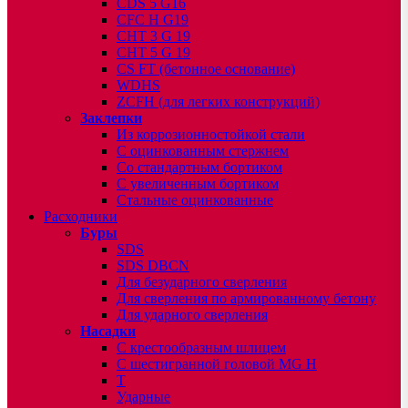
CDS 5 G16
CFC H G19
CHT 3 G 19
CHT 5 G 19
CS FT (бетонное основание)
WDHS
ZCFH (для легких конструкций)
Заклепки
Из коррозионностойкой стали
С оцинкованным стержнем
Со стандартным бортиком
С увеличенным бортиком
Стальные оцинкованные
Расходники
Буры
SDS
SDS DBCN
Для безударного сверления
Для сверления по армированному бетону
Для ударного сверления
Насадки
С крестообразным шлицем
С шестигранной головой MG H
T
Ударные