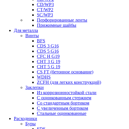
CD/WP3
CT/WP2
SC/WP3
Перфорированные ленты
Прижимные шайбы
Для металла
Винты
BFS
CDS 3 G16
CDS 5 G16
CFC H G19
CHT 3 G 19
CHT 5 G 19
CS FT (бетонное основание)
WDHS
ZCFH (для легких конструкций)
Заклепки
Из коррозионностойкой стали
С оцинкованным стержнем
Со стандартным бортиком
С увеличенным бортиком
Стальные оцинкованные
Расходники
Буры
SDS