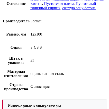
Основание
камень
,
Пустотелая плита
,
Пустотелый
глиняный кирпич
,
сжатую зону бетона
Производитель
Sormat
Размер, мм
12х100
Серия
S-CS S
Штук в
25
упаковке
Материал
оцинкованная сталь
изготовления
Страна
Финляндия
производства
Инженерные калькуляторы