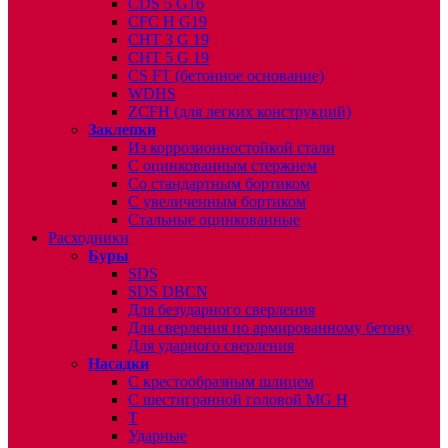
CDS 5 G16
CFC H G19
CHT 3 G 19
CHT 5 G 19
CS FT (бетонное основание)
WDHS
ZCFH (для легких конструкций)
Заклепки
Из коррозионностойкой стали
С оцинкованным стержнем
Со стандартным бортиком
С увеличенным бортиком
Стальные оцинкованные
Расходники
Буры
SDS
SDS DBCN
Для безударного сверления
Для сверления по армированному бетону
Для ударного сверления
Насадки
С крестообразным шлицем
С шестигранной головой MG H
T
Ударные