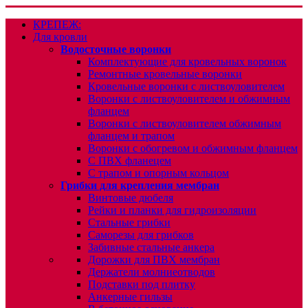
КРЕПЕЖ:
Для кровли
Водосточные воронки
Комплектующие для кровельных воронок
Ремонтные кровельные воронки
Кровельные воронки с листвоуловителем
Воронки с листвоуловителем и обжимным
фланцем
Воронки с листвоуловителем обжимным
фланцем и трапом
Воронки с обогревом и обжимным фланцем
С ПВХ фланецем
С трапом и опорным кольцом
Грибки для крепления мембран
Винтовые дюбеля
Рейки и планки для гидроизоляции
Стальные грибки
Саморезы для грибков
Забивные стальные анкера
Дорожки для ПВХ мембран
Держатели молниеотводов
Подставки под плитку
Анкерные гильзы