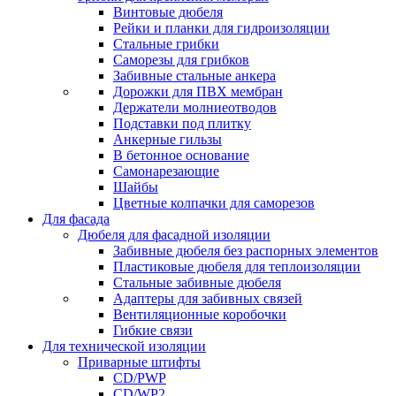
Винтовые дюбеля
Рейки и планки для гидроизоляции
Стальные грибки
Саморезы для грибков
Забивные стальные анкера
Дорожки для ПВХ мембран
Держатели молниеотводов
Подставки под плитку
Анкерные гильзы
В бетонное основание
Самонарезающие
Шайбы
Цветные колпачки для саморезов
Для фасада
Дюбеля для фасадной изоляции
Забивные дюбеля без распорных элементов
Пластиковые дюбеля для теплоизоляции
Стальные забивные дюбеля
Адаптеры для забивных связей
Вентиляционные коробочки
Гибкие связи
Для технической изоляции
Приварные штифты
CD/PWP
CD/WP2