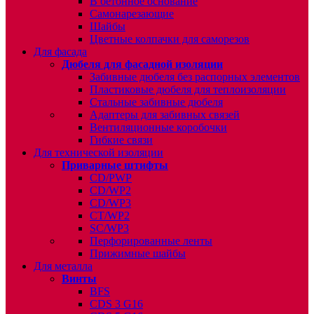
В бетонное основание
Самонарезающие
Шайбы
Цветные колпачки для саморезов
Для фасада
Дюбеля для фасадной изоляции
Забивные дюбеля без распорных элементов
Пластиковые дюбеля для теплоизоляции
Стальные забивные дюбеля
Адаптеры для забивных связей
Вентиляционные коробочки
Гибкие связи
Для технической изоляции
Приварные штифты
CD/PWP
CD/WP2
CD/WP3
CT/WP2
SC/WP3
Перфорированные ленты
Прижимные шайбы
Для металла
Винты
BFS
CDS 3 G16