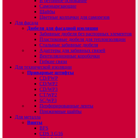
В бетонное основание
Самонарезающие
Шайбы
Цветные колпачки для саморезов
Для фасада
Дюбеля для фасадной изоляции
Забивные дюбеля без распорных элементов
Пластиковые дюбеля для теплоизоляции
Стальные забивные дюбеля
Адаптеры для забивных связей
Вентиляционные коробочки
Гибкие связи
Для технической изоляции
Приварные штифты
CD/PWP
CD/WP2
CD/WP3
CT/WP2
SC/WP3
Перфорированные ленты
Прижимные шайбы
Для металла
Винты
BFS
CDS 3 G16