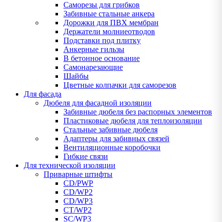
Саморезы для грибков
Забивные стальные анкера
Дорожки для ПВХ мембран
Держатели молниеотводов
Подставки под плитку
Анкерные гильзы
В бетонное основание
Самонарезающие
Шайбы
Цветные колпачки для саморезов
Для фасада
Дюбеля для фасадной изоляции
Забивные дюбеля без распорных элементов
Пластиковые дюбеля для теплоизоляции
Стальные забивные дюбеля
Адаптеры для забивных связей
Вентиляционные коробочки
Гибкие связи
Для технической изоляции
Приварные штифты
CD/PWP
CD/WP2
CD/WP3
CT/WP2
SC/WP3