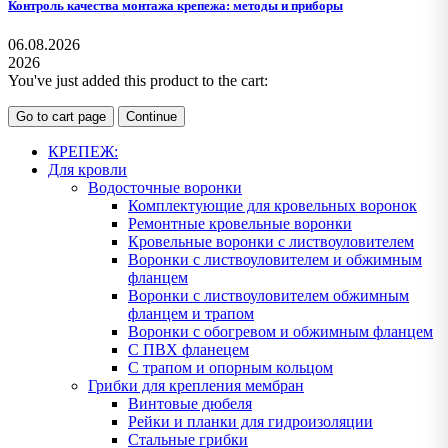
Контроль качества монтажа крепежа: методы и приборы
06.08.2026
2026
You've just added this product to the cart:
Go to cart page
Continue
КРЕПЕЖ:
Для кровли
Водосточные воронки
Комплектующие для кровельных воронок
Ремонтные кровельные воронки
Кровельные воронки с листвоуловителем
Воронки с листвоуловителем и обжимным
фланцем
Воронки с листвоуловителем обжимным
фланцем и трапом
Воронки с обогревом и обжимным фланцем
С ПВХ фланецем
С трапом и опорным кольцом
Грибки для крепления мембран
Винтовые дюбеля
Рейки и планки для гидроизоляции
Стальные грибки