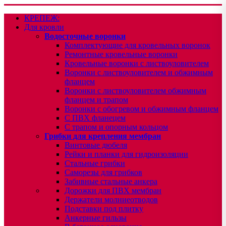
КРЕПЕЖ:
Для кровли
Водосточные воронки
Комплектующие для кровельных воронок
Ремонтные кровельные воронки
Кровельные воронки с листвоуловителем
Воронки с листвоуловителем и обжимным
фланцем
Воронки с листвоуловителем обжимным
фланцем и трапом
Воронки с обогревом и обжимным фланцем
С ПВХ фланецем
С трапом и опорным кольцом
Грибки для крепления мембран
Винтовые дюбеля
Рейки и планки для гидроизоляции
Стальные грибки
Саморезы для грибков
Забивные стальные анкера
Дорожки для ПВХ мембран
Держатели молниеотводов
Подставки под плитку
Анкерные гильзы