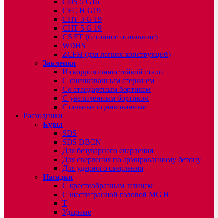
CDS 5 G16
CFC H G19
CHT 3 G 19
CHT 5 G 19
CS FT (бетонное основание)
WDHS
ZCFH (для легких конструкций)
Заклепки
Из коррозионностойкой стали
С оцинкованным стержнем
Со стандартным бортиком
С увеличенным бортиком
Стальные оцинкованные
Расходники
Буры
SDS
SDS DBCN
Для безударного сверления
Для сверления по армированному бетону
Для ударного сверления
Насадки
С крестообразным шлицем
С шестигранной головой MG H
T
Ударные