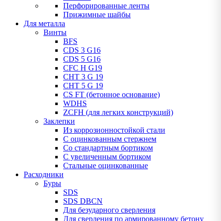
Перфорированные ленты
Прижимные шайбы
Для металла
Винты
BFS
CDS 3 G16
CDS 5 G16
CFC H G19
CHT 3 G 19
CHT 5 G 19
CS FT (бетонное основание)
WDHS
ZCFH (для легких конструкций)
Заклепки
Из коррозионностойкой стали
С оцинкованным стержнем
Со стандартным бортиком
С увеличенным бортиком
Стальные оцинкованные
Расходники
Буры
SDS
SDS DBCN
Для безударного сверления
Для сверления по армированному бетону