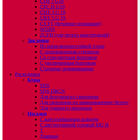
CDS 5 G16
CFC H G19
CHT 3 G 19
CHT 5 G 19
CS FT (бетонное основание)
WDHS
ZCFH (для легких конструкций)
Заклепки
Из коррозионностойкой стали
С оцинкованным стержнем
Со стандартным бортиком
С увеличенным бортиком
Стальные оцинкованные
Расходники
Буры
SDS
SDS DBCN
Для безударного сверления
Для сверления по армированному бетону
Для ударного сверления
Насадки
С крестообразным шлицем
С шестигранной головой MG H
T
Ударные