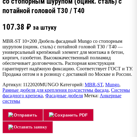
со стопорным шурупом (оцинк. сталь) с
потайной головой T30 / T40
107.38
₽
за штуку
MBR-ST 10×200 Дюбель фасадный Mungo со стопорным
шурупом (оцинк. сталь) с потайной головой T30 / T40 —
универсальный крепёжный элемент для монтажа в бетон,
кирпич, газобетон. Высококачественный полиамид
обеспечивает долговечность. Распорная конструкция
гарантирует надёжную фиксацию. Соответствует ГОСТ и ТУ.
Продажа оптом и в розницу с доставкой по Москве и России.
Артикул:
1122020MUNGO
Категорий:
MBR-ST
,
Mungo
,
Рамные дюбеля для крепления подсистемы фасада
,
Системы
фасадного крепежа
,
Фасадные дюбеля
Метка:
Анкерные
системы
Отправить
Сохранить PDF
Оставить заявку