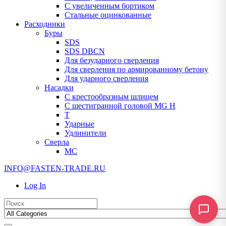
С увеличенным бортиком
Стальные оцинкованные
Расходники
Буры
SDS
SDS DBCN
Для безударного сверления
Для сверления по армированному бетону
Для ударного сверления
Насадки
С крестообразным шлицем
С шестигранной головой MG H
T
Ударные
Удлинители
Сверла
МС
INFO@FASTEN-TRADE.RU
Log In