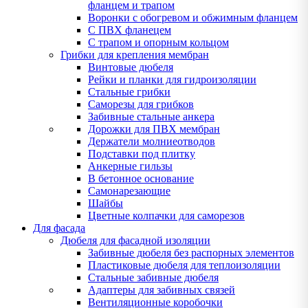
фланцем и трапом
Воронки с обогревом и обжимным фланцем
С ПВХ фланецем
С трапом и опорным кольцом
Грибки для крепления мембран
Винтовые дюбеля
Рейки и планки для гидроизоляции
Стальные грибки
Саморезы для грибков
Забивные стальные анкера
Дорожки для ПВХ мембран
Держатели молниеотводов
Подставки под плитку
Анкерные гильзы
В бетонное основание
Самонарезающие
Шайбы
Цветные колпачки для саморезов
Для фасада
Дюбеля для фасадной изоляции
Забивные дюбеля без распорных элементов
Пластиковые дюбеля для теплоизоляции
Стальные забивные дюбеля
Адаптеры для забивных связей
Вентиляционные коробочки