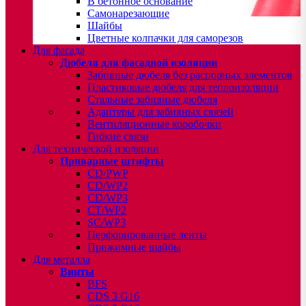
В бетонное основание
Самонарезающие
Шайбы
Цветные колпачки для саморезов
Для фасада
Дюбеля для фасадной изоляции
Забивные дюбеля без распорных элементов
Пластиковые дюбеля для теплоизоляции
Стальные забивные дюбеля
Адаптеры для забивных связей
Вентиляционные коробочки
Гибкие связи
Для технической изоляции
Приварные штифты
CD/PWP
CD/WP2
CD/WP3
CT/WP2
SC/WP3
Перфорированные ленты
Прижимные шайбы
Для металла
Винты
BFS
CDS 3 G16