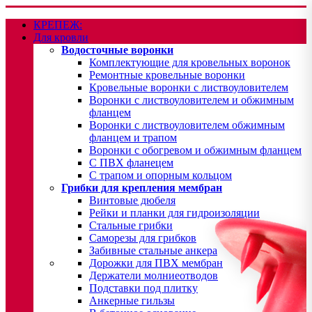
КРЕПЕЖ:
Для кровли
Водосточные воронки
Комплектующие для кровельных воронок
Ремонтные кровельные воронки
Кровельные воронки с листвоуловителем
Воронки с листвоуловителем и обжимным
фланцем
Воронки с листвоуловителем обжимным
фланцем и трапом
Воронки с обогревом и обжимным фланцем
С ПВХ фланецем
С трапом и опорным кольцом
Грибки для крепления мембран
Винтовые дюбеля
Рейки и планки для гидроизоляции
Стальные грибки
Саморезы для грибков
Забивные стальные анкера
Дорожки для ПВХ мембран
Держатели молниеотводов
Подставки под плитку
Анкерные гильзы