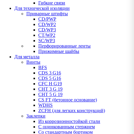
Гибкие связи
Для технической изоляции
Приварные штифты
CD/PWP
CD/WP2
CD/WP3
CT/WP2
SC/WP3
Перфорированные ленты
Прижимные шайбы
Для металла
Винты
BFS
CDS 3 G16
CDS 5 G16
CFC H G19
CHT 3 G 19
CHT 5 G 19
CS FT (бетонное основание)
WDHS
ZCFH (для легких конструкций)
Заклепки
Из коррозионностойкой стали
С оцинкованным стержнем
Со стандартным бортиком