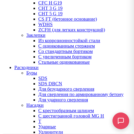
CFC H G19
CHT 3 G 19
CHT 5 G 19
CS FT (бетонное основание)
WDHS
ZCFH (для легких конструкций)
Заклепки
Из коррозионностойкой стали
С оцинкованным стержнем
Со стандартным бортиком
С увеличенным бортиком
Стальные оцинкованные
Расходники
Буры
SDS
SDS DBCN
Для безударного сверления
Для сверления по армированному бетону
Для ударного сверления
Насадки
С крестообразным шлицем
С шестигранной головой MG H
T
Ударные
Удлинители