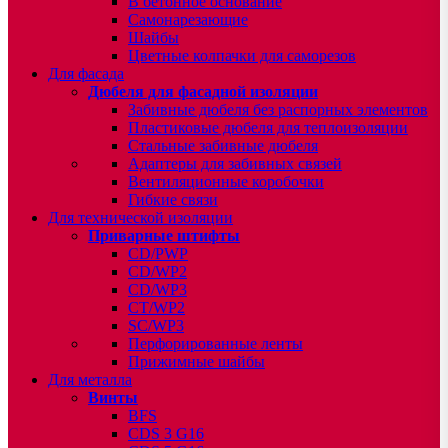
В бетонное основание
Самонарезающие
Шайбы
Цветные колпачки для саморезов
Для фасада
Дюбеля для фасадной изоляции
Забивные дюбеля без распорных элементов
Пластиковые дюбеля для теплоизоляции
Стальные забивные дюбеля
Адаптеры для забивных связей
Вентиляционные коробочки
Гибкие связи
Для технической изоляции
Приварные штифты
CD/PWP
CD/WP2
CD/WP3
CT/WP2
SC/WP3
Перфорированные ленты
Прижимные шайбы
Для металла
Винты
BFS
CDS 3 G16