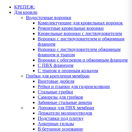
КРЕПЕЖ:
Для кровли
Водосточные воронки
Комплектующие для кровельных воронок
Ремонтные кровельные воронки
Кровельные воронки с листвоуловителем
Воронки с листвоуловителем и обжимным
фланцем
Воронки с листвоуловителем обжимным
фланцем и трапом
Воронки с обогревом и обжимным фланцем
С ПВХ фланецем
С трапом и опорным кольцом
Грибки для крепления мембран
Винтовые дюбеля
Рейки и планки для гидроизоляции
Стальные грибки
Саморезы для грибков
Забивные стальные анкера
Дорожки для ПВХ мембран
Держатели молниеотводов
Подставки под плитку
Анкерные гильзы
В бетонное основание