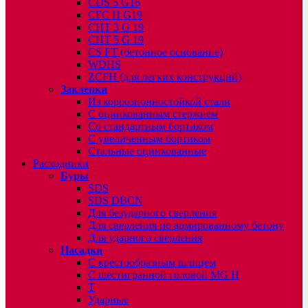
CDS 5 G16
CFC H G19
CHT 3 G 19
CHT 5 G 19
CS FT (бетонное основание)
WDHS
ZCFH (для легких конструкций)
Заклепки
Из коррозионностойкой стали
С оцинкованным стержнем
Со стандартным бортиком
С увеличенным бортиком
Стальные оцинкованные
Расходники
Буры
SDS
SDS DBCN
Для безударного сверления
Для сверления по армированному бетону
Для ударного сверления
Насадки
С крестообразным шлицем
С шестигранной головой MG H
T
Ударные