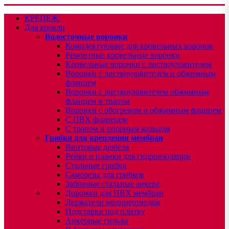
КРЕПЕЖ:
Для кровли
Водосточные воронки
Комплектующие для кровельных воронок
Ремонтные кровельные воронки
Кровельные воронки с листвоуловителем
Воронки с листвоуловителем и обжимным
фланцем
Воронки с листвоуловителем обжимным
фланцем и трапом
Воронки с обогревом и обжимным фланцем
С ПВХ фланецем
С трапом и опорным кольцом
Грибки для крепления мембран
Винтовые дюбеля
Рейки и планки для гидроизоляции
Стальные грибки
Саморезы для грибков
Забивные стальные анкера
Дорожки для ПВХ мембран
Держатели молниеотводов
Подставки под плитку
Анкерные гильзы