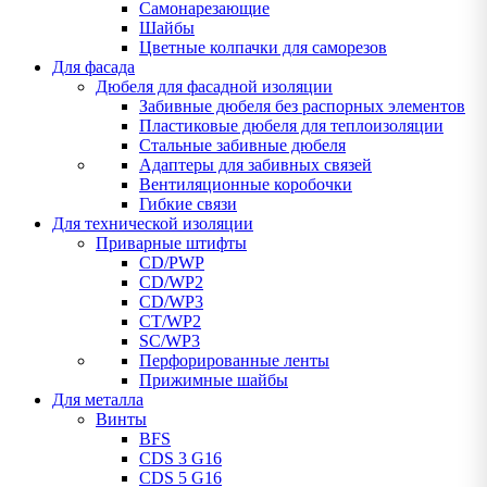
Самонарезающие
Шайбы
Цветные колпачки для саморезов
Для фасада
Дюбеля для фасадной изоляции
Забивные дюбеля без распорных элементов
Пластиковые дюбеля для теплоизоляции
Стальные забивные дюбеля
Адаптеры для забивных связей
Вентиляционные коробочки
Гибкие связи
Для технической изоляции
Приварные штифты
CD/PWP
CD/WP2
CD/WP3
CT/WP2
SC/WP3
Перфорированные ленты
Прижимные шайбы
Для металла
Винты
BFS
CDS 3 G16
CDS 5 G16