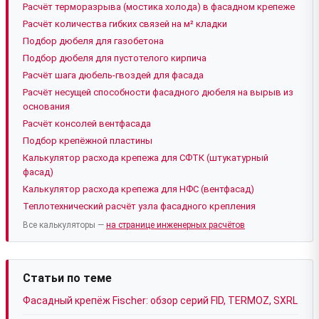
Расчёт терморазрыва (мостика холода) в фасадном крепеже
Расчёт количества гибких связей на м² кладки
Подбор дюбеля для газобетона
Подбор дюбеля для пустотелого кирпича
Расчёт шага дюбель-гвоздей для фасада
Расчёт несущей способности фасадного дюбеля на вырыв из
основания
Расчёт консолей вентфасада
Подбор крепёжной пластины
Калькулятор расхода крепежа для СФТК (штукатурный
фасад)
Калькулятор расхода крепежа для НФС (вентфасад)
Теплотехнический расчёт узла фасадного крепления
Все калькуляторы —
на странице инженерных расчётов
Статьи по теме
Фасадный крепёж Fischer: обзор серий FID, TERMOZ, SXRL