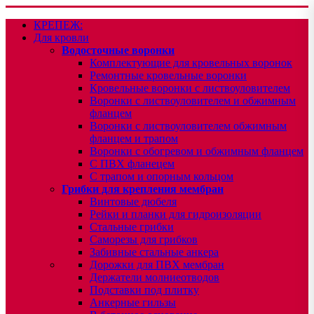
КРЕПЕЖ:
Для кровли
Водосточные воронки
Комплектующие для кровельных воронок
Ремонтные кровельные воронки
Кровельные воронки с листвоуловителем
Воронки с листвоуловителем и обжимным
фланцем
Воронки с листвоуловителем обжимным
фланцем и трапом
Воронки с обогревом и обжимным фланцем
С ПВХ фланецем
С трапом и опорным кольцом
Грибки для крепления мембран
Винтовые дюбеля
Рейки и планки для гидроизоляции
Стальные грибки
Саморезы для грибков
Забивные стальные анкера
Дорожки для ПВХ мембран
Держатели молниеотводов
Подставки под плитку
Анкерные гильзы