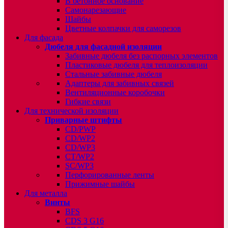
В бетонное основание
Самонарезающие
Шайбы
Цветные колпачки для саморезов
Для фасада
Дюбеля для фасадной изоляции
Забивные дюбеля без распорных элементов
Пластиковые дюбеля для теплоизоляции
Стальные забивные дюбеля
Адаптеры для забивных связей
Вентиляционные коробочки
Гибкие связи
Для технической изоляции
Приварные штифты
CD/PWP
CD/WP2
CD/WP3
CT/WP2
SC/WP3
Перфорированные ленты
Прижимные шайбы
Для металла
Винты
BFS
CDS 3 G16