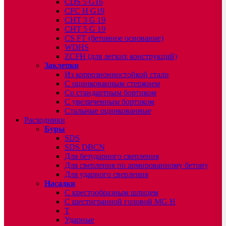
CDS 5 G16
CFC H G19
CHT 3 G 19
CHT 5 G 19
CS FT (бетонное основание)
WDHS
ZCFH (для легких конструкций)
Заклепки
Из коррозионностойкой стали
С оцинкованным стержнем
Со стандартным бортиком
С увеличенным бортиком
Стальные оцинкованные
Расходники
Буры
SDS
SDS DBCN
Для безударного сверления
Для сверления по армированному бетону
Для ударного сверления
Насадки
С крестообразным шлицем
С шестигранной головой MG H
T
Ударные