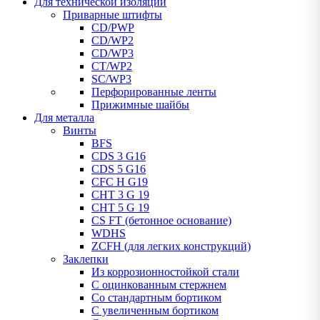
Для технической изоляции
Приварные штифты
CD/PWP
CD/WP2
CD/WP3
CT/WP2
SC/WP3
Перфорированные ленты
Прижимные шайбы
Для металла
Винты
BFS
CDS 3 G16
CDS 5 G16
CFC H G19
CHT 3 G 19
CHT 5 G 19
CS FT (бетонное основание)
WDHS
ZCFH (для легких конструкций)
Заклепки
Из коррозионностойкой стали
С оцинкованным стержнем
Со стандартным бортиком
С увеличенным бортиком