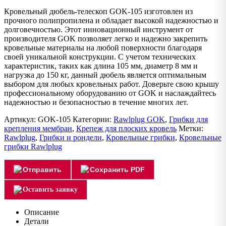
Кровельный дюбель-телескоп GOK-105 изготовлен из
прочного полипропилена и обладает высокой надежностью и
долговечностью. Этот инновационный инструмент от
производителя GOK позволяет легко и надежно закрепить
кровельные материалы на любой поверхности благодаря
своей уникальной конструкции. С учетом технических
характеристик, таких как длина 105 мм, диаметр 8 мм и
нагрузка до 150 кг, данный дюбель является оптимальным
выбором для любых кровельных работ. Доверьте свою крышу
профессиональному оборудованию от GOK и наслаждайтесь
надежностью и безопасностью в течение многих лет.
Артикул:
GOK-105
Категории:
Rawlplug GOK
,
Грибки для
крепления мембран
,
Крепеж для плоских кровель
Метки:
Rawlplug
,
Грибки и рондели
,
Кровельные грибки
,
Кровельные
грибки Rawlplug
Отправить
Сохранить PDF
Оставить заявку
Описание
Детали