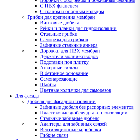
Воронки с обогревом и обжимным фланцем
С ПВХ фланецем
С трапом и опорным кольцом
Грибки для крепления мембран
Винтовые дюбеля
Рейки и планки для гидроизоляции
Стальные грибки
Саморезы для грибков
Забивные стальные анкера
Дорожки для ПВХ мембран
Держатели молниеотводов
Подставки под плитку
Анкерные гильзы
В бетонное основание
Самонарезающие
Шайбы
Цветные колпачки для саморезов
Для фасада
Дюбеля для фасадной изоляции
Забивные дюбеля без распорных элементов
Пластиковые дюбеля для теплоизоляции
Стальные забивные дюбеля
Адаптеры для забивных связей
Вентиляционные коробочки
Гибкие связи