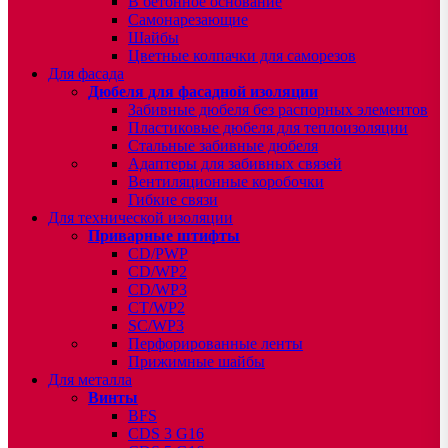
В бетонное основание
Самонарезающие
Шайбы
Цветные колпачки для саморезов
Для фасада
Дюбеля для фасадной изоляции
Забивные дюбеля без распорных элементов
Пластиковые дюбеля для теплоизоляции
Стальные забивные дюбеля
Адаптеры для забивных связей
Вентиляционные коробочки
Гибкие связи
Для технической изоляции
Приварные штифты
CD/PWP
CD/WP2
CD/WP3
CT/WP2
SC/WP3
Перфорированные ленты
Прижимные шайбы
Для металла
Винты
BFS
CDS 3 G16