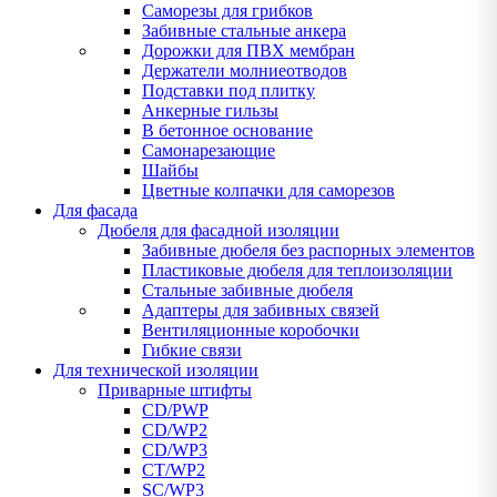
Саморезы для грибков
Забивные стальные анкера
Дорожки для ПВХ мембран
Держатели молниеотводов
Подставки под плитку
Анкерные гильзы
В бетонное основание
Самонарезающие
Шайбы
Цветные колпачки для саморезов
Для фасада
Дюбеля для фасадной изоляции
Забивные дюбеля без распорных элементов
Пластиковые дюбеля для теплоизоляции
Стальные забивные дюбеля
Адаптеры для забивных связей
Вентиляционные коробочки
Гибкие связи
Для технической изоляции
Приварные штифты
CD/PWP
CD/WP2
CD/WP3
CT/WP2
SC/WP3