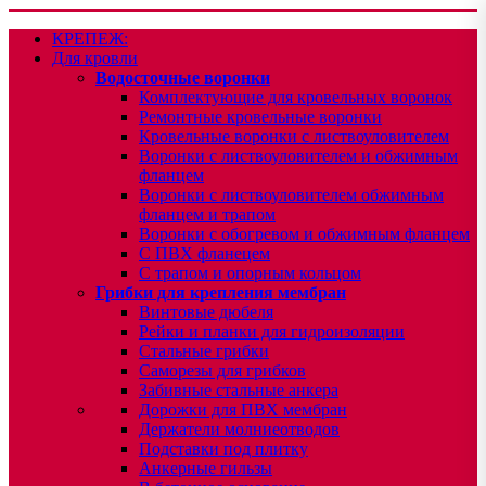
КРЕПЕЖ:
Для кровли
Водосточные воронки
Комплектующие для кровельных воронок
Ремонтные кровельные воронки
Кровельные воронки с листвоуловителем
Воронки с листвоуловителем и обжимным
фланцем
Воронки с листвоуловителем обжимным
фланцем и трапом
Воронки с обогревом и обжимным фланцем
С ПВХ фланецем
С трапом и опорным кольцом
Грибки для крепления мембран
Винтовые дюбеля
Рейки и планки для гидроизоляции
Стальные грибки
Саморезы для грибков
Забивные стальные анкера
Дорожки для ПВХ мембран
Держатели молниеотводов
Подставки под плитку
Анкерные гильзы