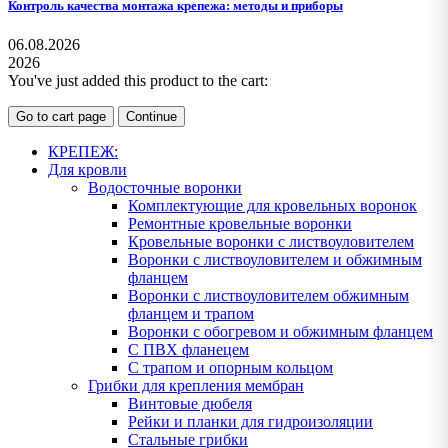
Контроль качества монтажа крепежа: методы и приборы
06.08.2026
2026
You've just added this product to the cart:
Go to cart page
Continue
КРЕПЕЖ:
Для кровли
Водосточные воронки
Комплектующие для кровельных воронок
Ремонтные кровельные воронки
Кровельные воронки с листвоуловителем
Воронки с листвоуловителем и обжимным
фланцем
Воронки с листвоуловителем обжимным
фланцем и трапом
Воронки с обогревом и обжимным фланцем
С ПВХ фланецем
С трапом и опорным кольцом
Грибки для крепления мембран
Винтовые дюбеля
Рейки и планки для гидроизоляции
Стальные грибки