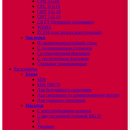
CDS 5 G16
CFC H G19
CHT 3 G 19
CHT 5 G 19
CS FT (бетонное основание)
WDHS
ZCFH (для легких конструкций)
Заклепки
Из коррозионностойкой стали
С оцинкованным стержнем
Со стандартным бортиком
С увеличенным бортиком
Стальные оцинкованные
Расходники
Буры
SDS
SDS DBCN
Для безударного сверления
Для сверления по армированному бетону
Для ударного сверления
Насадки
С крестообразным шлицем
С шестигранной головой MG H
T
Ударные