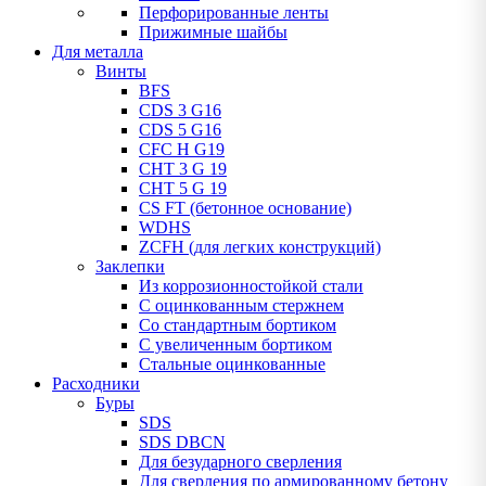
Перфорированные ленты
Прижимные шайбы
Для металла
Винты
BFS
CDS 3 G16
CDS 5 G16
CFC H G19
CHT 3 G 19
CHT 5 G 19
CS FT (бетонное основание)
WDHS
ZCFH (для легких конструкций)
Заклепки
Из коррозионностойкой стали
С оцинкованным стержнем
Со стандартным бортиком
С увеличенным бортиком
Стальные оцинкованные
Расходники
Буры
SDS
SDS DBCN
Для безударного сверления
Для сверления по армированному бетону